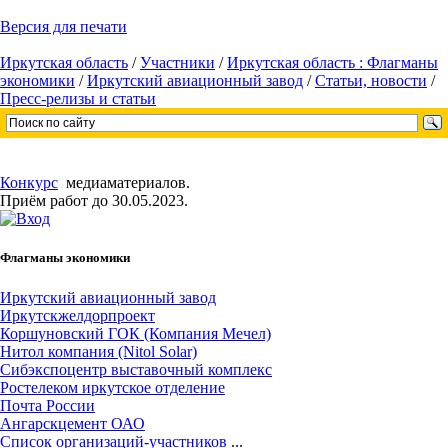
Версия для печати
Иркутская область
/
Участники
/
Иркутская область : Флагманы
экономики
/
Иркутский авиационный завод
/
Статьи, новости
/
Пресс-релизы и статьи
Конкурс
медиаматериалов.
Приём работ до 30.05.2023.
Флагманы экономики
Иркутский авиационный завод
Иркутскжелдорпроект
Коршуновский ГОК (Компания Мечел)
Нитол компания (Nitol Solar)
Сибэкспоцентр выставочный комплекс
Ростелеком иркутское отделение
Почта России
Ангарскцемент ОАО
Cписок организаций-участников
...