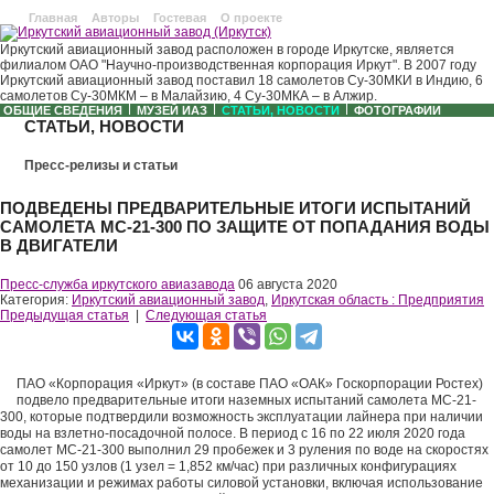
Главная
Авторы
Гостевая
О проекте
Иркутский авиационный завод расположен в городе Иркутске, является
филиалом ОАО "Научно-производственная корпорация Иркут". В 2007 году
Иркутский авиационный завод поставил 18 самолетов Су-30МКИ в Индию, 6
самолетов Су-30МКМ – в Малайзию, 4 Су-30МКА – в Алжир.
ОБЩИЕ СВЕДЕНИЯ
МУЗЕЙ ИАЗ
СТАТЬИ, НОВОСТИ
ФОТОГРАФИИ
СТАТЬИ, НОВОСТИ
Пресс-релизы и статьи
ПОДВЕДЕНЫ ПРЕДВАРИТЕЛЬНЫЕ ИТОГИ ИСПЫТАНИЙ
САМОЛЕТА МС-21-300 ПО ЗАЩИТЕ ОТ ПОПАДАНИЯ ВОДЫ
В ДВИГАТЕЛИ
Пресс-служба иркутского авиазавода
06 августа 2020
Категория:
Иркутский авиационный завод
,
Иркутская область : Предприятия
Предыдущая статья
|
Следующая статья
ПАО «Корпорация «Иркут» (в составе ПАО «ОАК» Госкорпорации Ростех)
подвело предварительные итоги наземных испытаний самолета МС-21-
300, которые подтвердили возможность эксплуатации лайнера при наличии
воды на взлетно-посадочной полосе. В период с 16 по 22 июля 2020 года
самолет МС-21-300 выполнил 29 пробежек и 3 руления по воде на скоростях
от 10 до 150 узлов (1 узел = 1,852 км/час) при различных конфигурациях
механизации и режимах работы силовой установки, включая использование