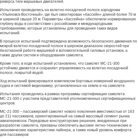
реверса тяги маршевых двигателей.
Испытания проводились на взлетно-посадочной полосе аэродрома
«Ульяновск-Восточный», где был смонтирован «бассейн» длиной более 70 м
и шириной свыше 20 м. Параметры «бассейна» обеспечили нормированную
глубину воды в соответствии с российскими и международными
требованиями, которые установлены для проведения таких видов
испытаний.
В процессе испытаний подтверждена возможность безопасного движения по
мокрой взлетно-посадочной полосе в широком диапазоне скоростей при
безотказной работе маршевой и вспомогательной силовых установок, а
также других систем и оборудования самолета.
Кроме того, в ходе испытаний установлено, что самолет МС-21-300
устойчиво движется и сохраняет управляемость на взлетно-посадочной
полосе, покрытой водой.
Ход испытаний фиксировался комплексом бортовых измерений воздушного
судна и системой видеокамер, установленных на земле и на самолете.
Испытания проводились в рамках программы сертификации самолета
МС-21-300 с участием представителей уполномоченных сертификационных
центров.
МС-21-300 – пассажирский самолет нового поколения вместимостью от 163
до 211 пассажиров, ориентированный на самый массовый сегмент рынка
авиаперевозок. Передовые конструкторские решения, внедренные при
разработке самолета, призваны обеспечить высокие летно-технические и
экономические характеристики лайнера, а также новый уровень комфорта
для пассажиров.