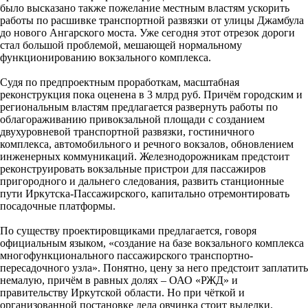
было высказано также пожелание местным властям ускорить
работы по расшивке транспортной развязки от улицы Джамбула
до нового Ангарского моста. Уже сегодня этот отрезок дороги
стал большой проблемой, мешающей нормальному
функционированию вокзального комплекса.
Судя по предпроектным проработкам, масштабная
реконструкция пока оценена в 3 млрд руб. Причём городским и
региональным властям предлагается развернуть работы по
облагораживанию привокзальной площади с созданием
двухуровневой транспортной развязки, гостиничного
комплекса, автомобильного и речного вокзалов, обновлением
инженерных коммуникаций. Железнодорожникам предстоит
реконструировать вокзальные пристрои для пассажиров
пригородного и дальнего следования, развить станционные
пути Иркутска-Пассажирского, капитально отремонтировать
посадочные платформы.
По существу проектировщиками предлагается, говоря
официальным языком, «создание на базе вокзального комплекса
многофункционального пассажирского транспортно-
пересадочного узла». Понятно, цену за него предстоит заплатить
немалую, причём в равных долях – ОАО «РЖД» и
правительству Иркутской области. Но при чёткой и
организованной постановке дела овчинка стоит выделки.