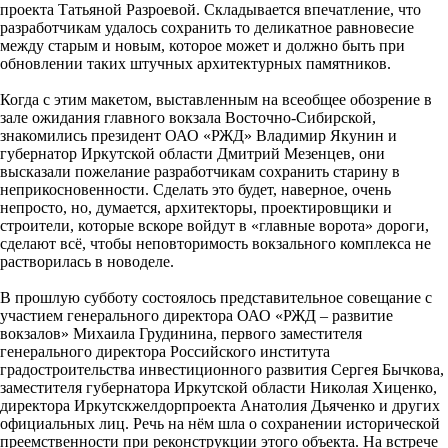
проекта Татьяной Разроевой. Складывается впечатление, что
разработчикам удалось сохранить то деликатное равновесие
между старым и новым, которое может и должно быть при
обновлении таких штучных архитектурных памятников.
Когда с этим макетом, выставленным на всеобщее обозрение в
зале ожидания главного вокзала Восточно-Сибирской,
знакомились президент ОАО «РЖД» Владимир Якунин и
губернатор Иркутской области Дмитрий Мезенцев, они
высказали пожелание разработчикам сохранить старину в
неприкосновенности. Сделать это будет, наверное, очень
непросто, но, думается, архитекторы, проектировщики и
строители, которые вскоре войдут в «главные ворота» дороги,
сделают всё, чтобы неповторимость вокзального комплекса не
растворилась в новоделе.
В прошлую субботу состоялось представительное совещание с
участием генерального директора ОАО «РЖД – развитие
вокзалов» Михаила Грудинина, первого заместителя
генерального директора Российского института
градостроительства инвестиционного развития Сергея Бычкова,
заместителя губернатора Иркутской области Николая Хиценко,
директора Иркутскжелдорпроекта Анатолия Дьяченко и других
официальных лиц. Речь на нём шла о сохранении исторической
преемственности при реконструкции этого объекта. На встрече