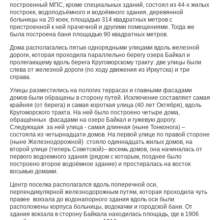
построенный МПС, кроме специальных зданий, состоял из 44-х жилых
построек, водоподъёмного и водоёмного здания, деревянной
больницы на 20 коек, площадью 314 квадратных метров с
пристроенной к ней прачечной и другими помещениями. Тогда же
была построена баня площадью 90 квадратных метров.
Дома располагались пятью однорядными улицами вдоль железной
дороги, которая проходила параллельно берегу озера Байкал и
пролегающему вдоль берега Кругоморскому тракту: две улицы были
слева от железной дороги (по ходу движения из Иркутска) и три
справа.
Улицы разместились на пологих террасах и главными фасадами
домов были обращены в сторону путей. Исключение составляет самая
крайняя (от берега) и самая короткая улица (40 лет Октября), вдоль
Кругоморского тракта. На ней было построено четыре дома,
обращённых фасадами на озеро Байкал и гужевую дорогу.
Следующая за ней улица - самая длинная (ныне Тонконога) –
состояла из четырнадцати домов. На первой улице по правой стороне
(ныне Железнодорожной) стояло одиннадцать жилых домов, на
второй улице (теперь Советской)– восемь домов, она начиналась от
первого водоемного здания (рядом с которым, позднее было
построено второе водоёмное здание) и простиралась на восток
восьмью домами.
Центр поселка располагался вдоль поперечной оси,
перпендикулярной железнодорожным путям, которая проходила чуть
правее вокзала до водонапорного здания вдоль оси были
расположены корпуса больницы, водокачки и городской бани. От
здания вокзала в сторону Байкала находилась площадь, где в 1906