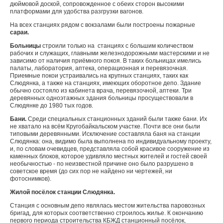
дюймовой доской, сопровожденное с обеих сторон высокими
платформами для удобства разгрузки вагонов.
На всех станциях рядом с вокзалами были построены пожарные
сараи.
Больницы
строили только на станциях с большим количеством
рабочих и служащих, главными железнодорожными мастерскими и не
зависимо от наличия приёмного покоя. В таких больницах имелись
палаты, лаборатория, аптека, операционная и перевязочная.
Приемные покои устраивались на крупных станциях, таких как
Слюдянка, а также на станциях, имеющих оборотное депо. Здание
обычно состояло из кабинета врача, перевязочной, аптеки. Три
деревянных одноэтажных здания больницы просуществовали в
Слюдянке до 1980 тых годов.
Бани.
Среди специальных станционных зданий были также бани. Их
не хватало на всём Кругобайкальском участке. Почти все они были
типовыми деревянными. Исключение составляла баня на станции
Слюдянка: она, видимо была выполнена по индивидуальному проекту,
и, по словам очевидцев, представляла собой красивое сооружение из
каменных блоков, которое удивляло местных жителей и гостей своей
необычностью - по неизвестной причине оно было разрушено в
советское время (до сих пор не найдено ни чертежей, ни
фотоснимков).
Жилой посёлок станции Слюдянка.
Станция с основным депо являлась местом жительства паровозных
бригад, для которых соответственно строилось жилье. К окончанию
первого периода строительства КБЖД станционный посёлок,