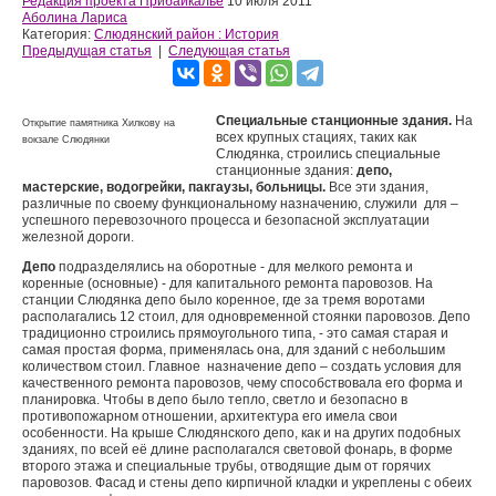
Редакция проекта Прибайкалье
10 июля 2011
Аболина Лариса
Категория:
Слюдянский район : История
Предыдущая статья
|
Следующая статья
Специальные станционные здания.
На
Открытие памятника Хилкову на
всех крупных стациях, таких как
вокзале Слюдянки
Слюдянка, строились специальные
станционные здания:
депо,
мастерские, водогрейки, пакгаузы, больницы.
Все эти здания,
различные по своему функциональному назначению, служили для –
успешного перевозочного процесса и безопасной эксплуатации
железной дороги.
Депо
подразделялись на оборотные - для мелкого ремонта и
коренные (основные) - для капитального ремонта паровозов. На
станции Слюдянка депо было коренное, где за тремя воротами
располагались 12 стоил, для одновременной стоянки паровозов. Депо
традиционно строились прямоугольного типа, - это самая старая и
самая простая форма, применялась она, для зданий с небольшим
количеством стоил. Главное назначение депо – создать условия для
качественного ремонта паровозов, чему способствовала его форма и
планировка. Чтобы в депо было тепло, светло и безопасно в
противопожарном отношении, архитектура его имела свои
особенности. На крыше Слюдянского депо, как и на других подобных
зданиях, по всей её длине располагался световой фонарь, в форме
второго этажа и специальные трубы, отводящие дым от горячих
паровозов. Фасад и стены депо кирпичной кладки и укреплены с обеих