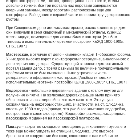
сторон контрфорсами, так как, пропорционально высоте, стены
довольно тонкие. Все три портала над воротами завершаются
веерными замками, между воротами расположены еще два
контрфорса. Всё здание в верхней части по периметру декорировано
рустом.
При Слюдянском депо имелись мастерские, расположенные рядом,
они включали в себя сварочный и механический отделы, кузницу,
жестяницкую, помещение для локомобиля и конторки. [Альбом
типовых и исполнительных чертежей постройки КБЖД 1900-1905г.
СПб., 1907.]
Мастерские
, в отличие от депо - каменной кладки Г-образной формы.
У них двое высоких ворот с контрфорсом посередине, аналогичного с
депо кирпичного декора. Существующий в проекте декоративный
портал здания депо, с тремя разными по величине полуциркульными
проёмами окон не был выполнен. Ныне утрачена и часть
декоративного оформления мастерских. [Альбом типовых и
исполнительных чертежей постройки КБЖД 1900-1905г. СПб., 1907.]
Водогрейки
- небольшие деревянные здания с котлом внутри для
получения кипятка. На железных дорогах раньше было принято
обеспечивать пассажиров бесплатным кипятком. Это услуга
сохранялась на некоторых станциях, в частности, на ст. Слюдянка
вплоть до 1980-х годов (правда, это уже была каменная водогрейка,
построенная в советское время). Водогрейки размещались рядом с
пассажирским зданием на пассажирской платформе.
Пакгауз
– закрытое складское помещение для хранения грузов, его
тоже еще можно увидеть на станции Слюдянка. Это высокое
бревенчатое сооружение без окон, сложенное в паз и обшитое