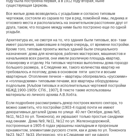
году была построена первая, а в 1912 году вторая, ныне
существующая Церковь.
Все жилые дома возводились с усадьбами и согласно типовым
чертежам, состояли из сараев по три в ряд, помойной ямы, ледника и
отхожего места и располагались на значительном расстоянии друг от
друга, таком, что позднее между ними было построено еще по одной
усадьбе.
Архитектура их, не смотря на то, что здания были типовые, все- таки
имеет различия, зависевшие в первую очередь, от времени постройки.
Кроме того, типовые проекты жилых зданий были специального
назначения: дома для кочегаров, рабочих мастерских, машинистов и
начальников всех рангов, они имели различную площадь квартир,
планировку и отделку. На типовых чертежах выполнены дома гораздо
большего размера, в Слюдянке же, такого количества квартир не
требовалось и поэтому, дома в основном пяти шести и восьми
квартирные. Отопление печное – квартиры обогревались «русскими»
и «голландскими» типовыми печами, все квартиры оборудованы
подпольем. [Альбом типовых и исполнительных чертежей постройки
КБЖД 1900-1905г. СПб., 1907], В тексте также использованы
материалы из личного архива А.В.Хобта.
Если подробнее рассматривать декор построек жилого сектора, то
можно заметить, что постройки (1903-4 годов) почти не имеют
декоративных деталей (дома по улице 40 лет Октября, дома №5,
№11, №13 по ул. Тонконога), их украшают только простые сандрики
над окнами. Дома №9, №11, №12 по ул. Железнодорожной,
построенные в 1905-6 годах украшены накладным и прорезным
орнаментом, элементами русского стиля, как и дома по ул. Тонконога
№23, №27, №33. Интересно, что в Слюдянке нет ни одного