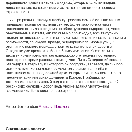
деревянного здания в стиле «Модерн», которые были возведены
дополнительно на восточном участке, во время второго периода
строительства.
Быстро развивающемуся посёлку требовалось всё больше жилых
площадей, появился частный сектор. Более зажиточная часть
населения строила свои дома по образцу железнодорожных, менее
обеспеченные жители, как это обычно происходит, архитектурных
правил не придерживались и строили, как позволяли средства, вкусы и
возможности, соблюдая, правда, регулярную планировку улиц. К
окончанию первого периода строительства железной дороги в
Слюдянке уже проживало более 5 тысяч человек. К сожалению,
архитектурный комплекс железнодорожного посёлка постепенно
растворился среди разномастных домов. Лишь Слюдянский вокзал,
благодаря материалу из которого он сооружен, является, до сих пор,
историко-культурной достопримечательностью Транссиба и
памятником железнодорожной архитектуры начала XX века. Это по-
прежнему архитектурная доминанта Южного Прибайкалья,
«возглавляющая» славный ряд «ветеранов» пассажирских зданий
российских железных дорог, ведь многие здания уничтожены
временем или безжалостно перестроены.
Автор фотографии
Алексей Шевелев
Связанные новости: