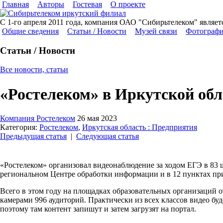
Главная
Авторы
Гостевая
О проекте
С 1-го апреля 2011 года, компания ОАО "Сибирьтелеком" явля
Общие сведения
Статьи / Новости
Музей связи
Фотограф
Статьи / Новости
Все новости, статьи
«Ростелеком» в Иркутской об
Компания Ростелеком
26 мая 2023
Категория:
Ростелеком
,
Иркутская область : Предприятия
Предыдущая статья
|
Следующая статья
«Ростелеком» организовал видеонаблюдение за ходом ЕГЭ в 83 
региональном Центре обработки информации и в 12 пунктах пр
Всего в этом году на площадках образовательных организаций 
камерами 996 аудиторий. Практически из всех классов видео бу
поэтому там контент запишут и затем загрузят на портал.