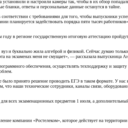
а установили и настроили камеры так, чтобы в их обзор попадал
е бланки, ответы и персональные данные останутся в тайне.
 соответствии с требованиями для того, чтобы выпускники успе
пании планируется задействовать порядка пяти тысяч работнико
м году в регионе государственную итоговую аттестацию пройдут
 вуз и буквально жила алгеброй и физикой. Сейчас думаю только
та на экзаменах меня не смущает», — рассказала выпускница А
ограммного обеспечения, осуществлять техподдержку и защиту п
облем.
е было принято решение проводить ЕГЭ в таком формате. У нас 
, что наши технические сотрудники, каналы связи, оборудован
для всех экзаменационных предметов 1 июля, а дополнительный 
ление компании «Ростелеком», которое действует на территории