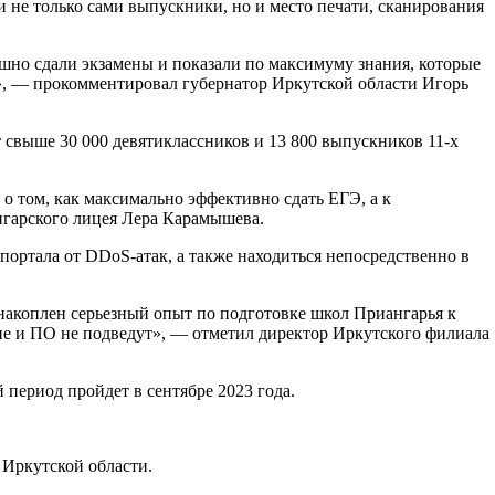
и не только сами выпускники, но и место печати, сканирования
шно сдали экзамены и показали по максимуму знания, которые
в», — прокомментировал губернатор Иркутской области Игорь
 свыше 30 000 девятиклассников и 13 800 выпускников 11-х
 о том, как максимально эффективно сдать ЕГЭ, а к
нгарского лицея Лера Карамышева.
ортала от DDoS-атак, а также находиться непосредственно в
накоплен серьезный опыт по подготовке школ Приангарья к
ие и ПО не подведут», — отметил директор Иркутского филиала
период пройдет в сентябре 2023 года.
 Иркутской области.