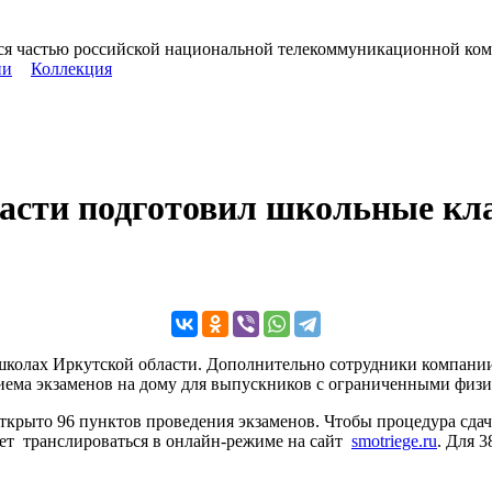
ется частью российской национальной телекоммуникационной ко
ии
Коллекция
ласти подготовил школьные кл
школах Иркутской области. Дополнительно сотрудники компании
иема экзаменов на дому для выпускников с ограниченными физ
открыто 96 пунктов проведения экзаменов. Чтобы процедура сд
дет транслироваться в онлайн-режиме на сайт
smotriege.ru
. Для 