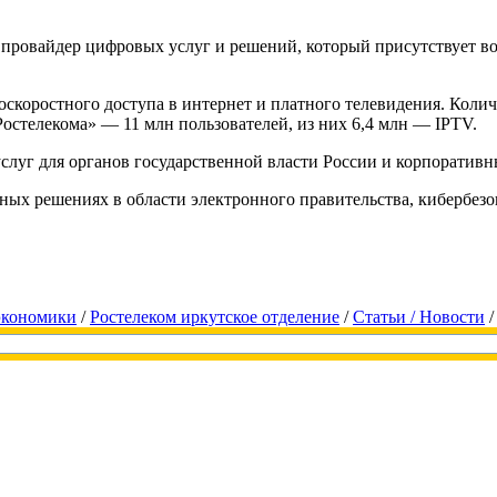
овайдер цифровых услуг и решений, который присутствует во 
коростного доступа в интернет и платного телевидения. Количе
Ростелекома» — 11 млн пользователей, из них 6,4 млн — IPTV.
луг для органов государственной власти России и корпоративны
х решениях в области электронного правительства, кибербезоп
 экономики
/
Ростелеком иркутское отделение
/
Статьи / Новости