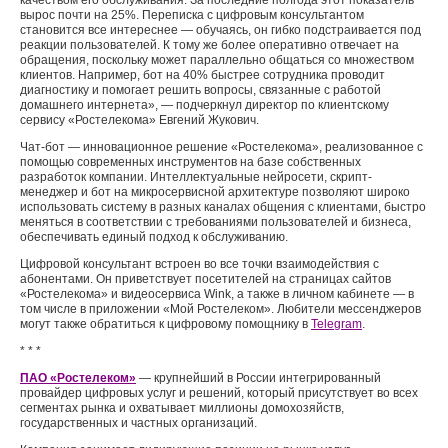
качеством его обслуживания. За последние полгода этот показатель
вырос почти на 25%. Переписка с цифровым консультантом
становится все интереснее — обучаясь, он гибко подстраивается под
реакции пользователей. К тому же более оперативно отвечает на
обращения, поскольку может параллельно общаться со множеством
клиентов. Например, бот на 40% быстрее сотрудника проводит
диагностику и помогает решить вопросы, связанные с работой
домашнего интернета», — подчеркнул директор по клиентскому
сервису «Ростелекома» Евгений Жукович.
Чат-бот — инновационное решение «Ростелекома», реализованное с
помощью современных инструментов на базе собственных
разработок компании. Интеллектуальные нейросети, скрипт-
менеджер и бот на микросервисной архитектуре позволяют широко
использовать систему в разных каналах общения с клиентами, быстро
меняться в соответствии с требованиями пользователей и бизнеса,
обеспечивать единый подход к обслуживанию.
Цифровой консультант встроен во все точки взаимодействия с
абонентами. Он приветствует посетителей на страницах сайтов
«Ростелекома» и видеосервиса Wink, а также в личном кабинете — в
том числе в приложении «Мой Ростелеком». Любители мессенджеров
могут также обратиться к цифровому помощнику в
Telegram
.
* * *
ПАО «Ростелеком»
— крупнейший в России интегрированный
провайдер цифровых услуг и решений, который присутствует во всех
сегментах рынка и охватывает миллионы домохозяйств,
государственных и частных организаций.