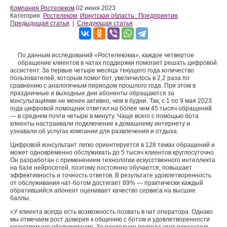
Компания Ростелеком
02 июня 2023
Категория:
Ростелеком
,
Иркутская область : Предприятия
Предыдущая статья
|
Следующая статья
По данным исследований «Ростелекома», каждое четвертое
обращение клиентов в чатах поддержки помогает решать цифровой
ассистент. За первые четыре месяца текущего года количество
пользователей, которым помог бот, увеличилось в 2,2 раза по
сравнению с аналогичным периодом прошлого года. При этом в
праздничные и выходные дни абоненты обращаются за
консультациями не менее активно, чем в будни. Так, с 1 по 9 мая 2023
года цифровой помощник ответил на более чем 45 тысяч обращений
— в среднем почти четыре в минуту. Чаще всего с помощью бота
клиенты настраивали подключение к домашнему интернету и
узнавали об услугах компании для развлечения и отдыха.
Цифровой консультант легко ориентируется в 128 темах обращений и
может одновременно обслуживать до 5 тысяч клиентов круглосуточно.
Он разработан с применением технологии искусственного интеллекта
на базе нейросетей, поэтому постоянно обучается, повышает
эффективность и точность ответов. В результате удовлетворенность
от обслуживания чат-ботом достигает 89% — практически каждый
обратившийся абонент оценивает качество сервиса на высшие
баллы.
«У клиента всегда есть возможность позвать в чат оператора. Однако
мы отмечаем рост доверия к общению с ботом и удовлетворенности