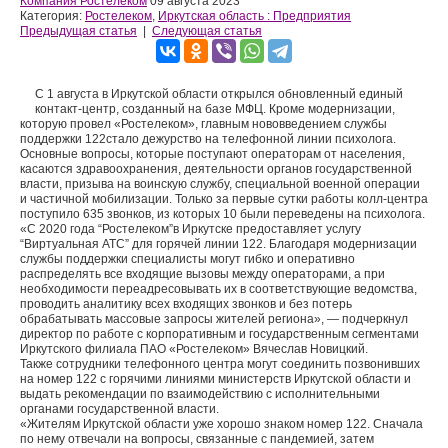
Компания Ростелеком
09 августа 2023
Категория:
Ростелеком
,
Иркутская область : Предприятия
Предыдущая статья
|
Следующая статья
С 1 августа в Иркутской области открылся обновленный единый
контакт-центр, созданный на базе МФЦ. Кроме модернизации,
которую провел «Ростелеком», главным нововведением службы
поддержки 122стало дежурство на телефонной линии психолога.
Основные вопросы, которые поступают операторам от населения,
касаются здравоохранения, деятельности органов государственной
власти, призыва на воинскую службу, специальной военной операции
и частичной мобилизации. Только за первые сутки работы колл-центра
поступило 635 звонков, из которых 10 были переведены на психолога.
«С 2020 года “Ростелеком”в Иркутске предоставляет услугу
“Виртуальная АТС” для горячей линии 122. Благодаря модернизации
службы поддержки специалисты могут гибко и оперативно
распределять все входящие вызовы между операторами, а при
необходимости переадресовывать их в соответствующие ведомства,
проводить аналитику всех входящих звонков и без потерь
обрабатывать массовые запросы жителей региона», — подчеркнул
директор по работе с корпоративным и государственным сегментами
Иркутского филиала ПАО «Ростелеком» Вячеслав Новицкий.
Также сотрудники телефонного центра могут соединить позвонивших
на номер 122 с горячими линиями министерств Иркутской области и
выдать рекомендации по взаимодействию с исполнительными
органами государственной власти.
«Жителям Иркутской области уже хорошо знаком номер 122. Сначала
по нему отвечали на вопросы, связанные с пандемией, затем