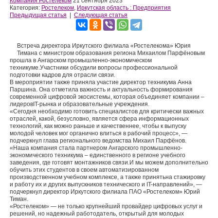
Компания Ростелеком
21 сентября 2023
Категория:
Ростелеком
,
Иркутская область : Предприятия
Предыдущая статья
|
Следующая статья
Встреча директора Иркутского филиала «Ростелекома» Юрия
Тимана с министром образования региона Михаилом Парфёновым
прошла в Ангарском промышленно-экономическом
техникуме.Участники обсудили вопросы профессиональной
подготовки кадров для отрасли связи.
В мероприятии также приняла участие директор техникума Анна
Паршина. Она отметила важность и актуальность формирования
современной цифровой экосистемы, которая объединяет компании –
лидеровIT-рынка и образовательные учреждения.
«Сегодня необходимо готовить специалистов для критически важных
отраслей, какой, безусловно, является сфера информационных
технологий, как можно раньше и качественнее, чтобы к выпуску
молодой человек мог органично влиться в рабочий процесс», —
подчеркнул глава регионального ведомства Михаил Парфёнов.
«Наша компания стала партнером Ангарского промышленно-
экономического техникума – единственного в регионе учебного
заведения, где готовят монтажников связи.И мы можем дополнительно
обучить этих студентов в своем автоматизированном
производственном учебном комплексе, а также принятьна стажировку
и работу их и других выпускников технического и IT-направлений», —
подчеркнул директор Иркутского филиала ПАО «Ростелеком» Юрий
Тиман.
«Ростелеком» — не только крупнейший провайдер цифровых услуг и
решений, но надежный работодатель, открытый для молодых