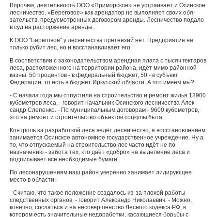
Впрочем, деятельность ООО «Приморское» не устра­ивает и Осинское
лесниче­ство. «Береговое» как арен­датор не выполняет своих обя­
зательств, предусмотренных договором аренды. Лесниче­ство подало
в суд на растор­жение аренды.
К ООО "Береговое" у лес­ничества претензий нет. Пред­приятие не
только рубит лес, но и восстанавливает его.
В соответствии с законода­тельством арендная плата с тысяч гектаров
леса, располо­женного на территории райо­на, идёт мимо районной
каз­ны: 50 процентов - в феде­ральный бюджет, 50 - в субъект
Федерации, то есть в бюджет Иркутской области. А что имеем мы?
- С начала года мы отпус­тили на строительство и ре­монт жилья 13900
кубометров леса, - говорит начальник Осинского лесничества Алек­
сандр Слепенко. - По муни­ципальным договорам - 9600 кубометров,
это на ремонт и строительство объектов соцкультбыта.
Контроль за разработкой леса ведёт лесничество, а восстановлением
занимается Осинское автономное государственное учреждение. Ну а
то, что отпускаемый на строительство лес часто идёт не по
назначению - забота тех, кто даёт «добро» на выделе­ние леса и
подписывает все необходимые бумаги.
По лесонарушениям наш район уверенно занимает ли­дирующее
место в области.
- Считаю, что такое поло­жение создалось из-за пло­хой работы
следственных ор­ганов, - говорит Александр Николаевич. - Можно,
конеч­но, сослаться и на несовер­шенство Лесного кодекса РФ, в
котором есть значитель­ные недоработки, касающие­ся борьбы с