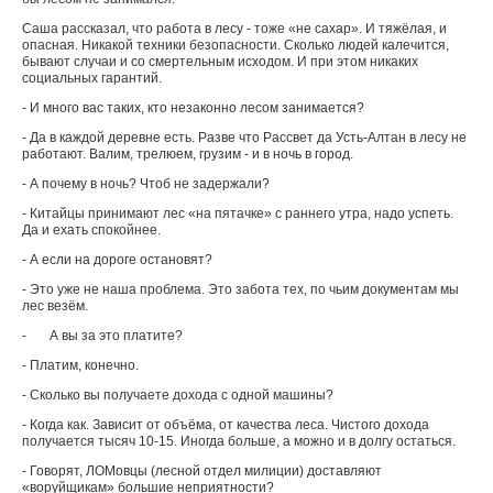
Саша рассказал, что рабо­та в лесу - тоже «не сахар». И тяжёлая, и
опасная. Ника­кой техники безопасности. Сколько людей калечится,
бывают случаи и со смертель­ным исходом. И при этом ни­каких
социальных гарантий.
- И много вас таких, кто не­законно лесом занимается?
- Да в каждой деревне есть. Разве что Рассвет да Усть-Алтан в лесу не
работа­ют. Валим, трелюем, грузим - и в ночь в город.
- А почему в ночь? Чтоб не задержали?
- Китайцы принимают лес «на пятачке» с раннего утра, надо успеть.
Да и ехать спо­койнее.
- А если на дороге оста­новят?
- Это уже не наша пробле­ма. Это забота тех, по чьим документам мы
лес везём.
- А вы за это платите?
- Платим, конечно.
- Сколько вы получаете дохода с одной машины?
- Когда как. Зависит от объёма, от качества леса. Чистого дохода
получается тысяч 10-15. Иногда больше, а можно и в долгу остаться.
- Говорят, ЛОМовцы (лес­ной отдел милиции) доставля­ют
«воруйщикам» большие неприятности?