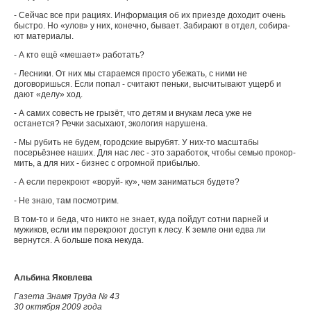
- Сейчас все при рациях. Информация об их приезде доходит очень
быстро. Но «улов» у них, конечно, быва­ет. Забирают в отдел, собира­
ют материалы.
- А кто ещё «мешает» ра­ботать?
- Лесники. От них мы ста­раемся просто убежать, с ними не
договоришься. Если попал - считают пеньки, выс­читывают ущерб и
дают «делу» ход.
- А самих совесть не гры­зёт, что детям и внукам леса уже не
останется? Речки за­сыхают, экология нарушена.
- Мы рубить не будем, го­родские вырубят. У них-то масштабы
посерьёзнее на­ших. Для нас лес - это зара­боток, чтобы семью прокор­
мить, а для них - бизнес с ог­ромной прибылью.
- А если перекроют «воруй- ку», чем заниматься будете?
- Не знаю, там посмотрим.
В том-то и беда, что никто не знает, куда пойдут сотни парней и
мужиков, если им перекроют доступ к лесу. К земле они едва ли
вернутся. А больше пока некуда.
Альбина Яковлева
Газета Знамя Труда № 43
30 октября 2009 года