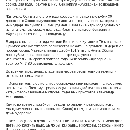
тыс. рублей. Получил наказа­ние три года условно с испы­тательным
сроком два года. Трактор ДТ-75, бензопила «Хусварна» возвращены
вла­дельцам.
Житель с. Оса в июне это­го года совершил незакон­ную рубку 30
деревьев в Осинском участковом лесни­честве, причинив материаль­
ный ущерб на сумму 161 тыс. рублей. Наказание - три года условно с
испытательным сроком два года. Изъятые трактор, бензопила
«Хусвар­на» возвращены владельцу.
В апреле нынешнего года жители Бильчира и Кутанки в 79-м квартале
Приморского участкового лесничества не­законно срубили 18 деревьев
породы сосна. Материальный ущерб - 101,9 тыс. рублей. Обоим
лесорубам назначено наказание по три года услов­но с
испытательным сроком полтора года. Бензопила «Хусварна» и
трактор МТЗ-80 возвращены владельцу.
Во всех четырех делах владельцы лесозаготовитель­ной техники -
отнюдь не под­судимые.
- Исполнительные листы по лесонарушениям приходят на тех, с кого
взять нечего. Поэтому в редких случаях нам удаётся с них что-то взыс­
кать, - говорит начальник службы судебных приставов Александр
Нестеренко.
Как-то во время служеб­ной поездки по району я раз­говорилась с
молодым чело­веком (назовем его Саша) о том, чем занимается моло­
дежь в деревне.
- Все в лесу. А что делать? Работы нет, а кушать хочет­ся. У меня двое
детей, их ра­стить надо. Было бы, как раньше: колхозы, совхозы - никто
бы лесом не занимал­ся.