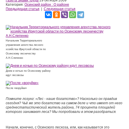
Газета Знамя Труда
29 октября 2009
Категория:
Осинский район : О районе
Предыдущая статья
|
Следующая статья
Начальник Территориального
управления агентства лесного
хозяйства Иркутской области по
Осинскому лесничеству
А.Н.Слепенко
Днем и ночью по Осинскому району
идут лесовозы
После «воруйки»
Помните лозунг: «Лес - наше богатство»? Насколько он правдив
сегодня? Чьё же это богатство на самом деле и что имеет от него
среднестатистичес­кий житель района, 74 процента площадей
которого занимают леса? Мы по­пробовали в этом разобраться.
Начали, конечно, с Осин­ского лесхоза, или, как назы­вается это