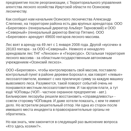
предприятие пос­ле реорганизации, с Террито­риального управления
агент­ства лесного хозяйства Ир­кутской области по Осинскому
лесничеству.
Как сообщил нам началь­ник Осинского лесничества Александр
Слепенко, на тер­ритории района есть два круп­ных арендатора: ООО
«Бере­говое» (генеральный директор Альберт Тарновский) и ООО
«Северный» (генеральный ди­ректор Виктор Пяткин). ООО
«Береговое» арендует 49600 гектаров лесного массива.
Лес взят в аренду на 49 лет с 1 января 2008 года. Другой «кусочек» в
28183 гектара - за ООО «Северный». Немно­го и ненадолго
арендовали лес ТНГ «Ленское» и «Георе­сурс». Остальная территория
лесного массива - за област­ным государственным авто­номным
учреждением «Осинский лесхоз».
ООО «Береговое», чтобы контролировать свой массив, поставило
контрольный пункт в районе деревни Борохал и, как говорят «левые»
лесоза­готовители, взимает с них при­личную сумму за каждую машину
вывозимого леса. Разумеется, такой поворот событий очень не
понравил­ся местным лесозаготовите­лям. И так кругом плати, а тут
ещё ЧОПовцы (ЧОП - част­ное охранное предприятие - авт.).
Бильчирские лесорубы решили восстановить «спра­ведливость» -
сожгли сторож­ку ЧОПовцев. И даже хотели показать, с кем те имеют
дело. Но встретили решитель­ный отпор. Ни одна из сторон после
имевшего места инци­дента в правоохранительные органы не
обратилась.
Но как знать, чем закончит­ся в следующий раз выясне­ние вопроса
«Кто здесь хозя­ин?».