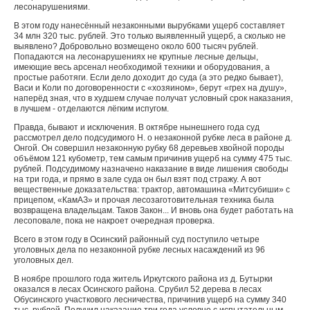
лесонарушениями.
В этом году нанесённый незаконными вырубками ущерб составляет
34 млн 320 тыс. рублей. Это только выяв­ленный ущерб, а сколько не
выявлено? Добровольно воз­мещено около 600 тысяч руб­лей.
Попадаются на лесонарушениях не крупные лесные дельцы,
имеющие весь арсе­нал необходимой техники и оборудования, а
простые ра­ботяги. Если дело доходит до суда (а это редко бывает),
Васи и Коли по договоренно­сти с «хозяином», берут «грех на душу»,
наперёд зная, что в худшем случае получат ус­ловный срок наказания,
в луч­шем - отделаются лёгким ис­пугом.
Правда, бывают и исклю­чения. В октябре нынешнего года суд
рассмотрел дело подсудимого Н. о незаконной рубке леса в районе д.
Онгой. Он совершил незаконную рубку 68 деревьев хвойной породы
объёмом 121 кубо­метр, тем самым причинив ущерб на сумму 475 тыс.
руб­лей. Подсудимому назначено наказание в виде лишения свободы
на три года, и прямо в зале суда он был взят под стражу. А вот
вещественные доказательства: трактор, авто­машина «Митсубиши» с
при­цепом, «КамАЗ» и прочая ле­созаготовительная техника была
возвращена владельцам. Таков Закон... И вновь она будет работать на
лесо­повале, пока не накроет оче­редная проверка.
Всего в этом году в Осинский районный суд поступи­ло четыре
уголовных дела по незаконной рубке лесных на­саждений из 96
уголовных дел.
В ноябре прошлого года житель Иркутского района из д. Бутырки
оказался в лесах Осинского района. Срубил 52 дерева в лесах
Обусинского участкового лесничества, при­чинив ущерб на сумму 340