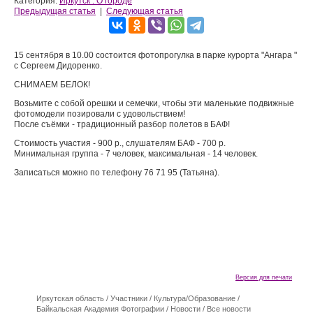
Категория:
Иркутск : О городе
Предыдущая статья
|
Следующая статья
15 сентября в 10.00 состоится фотопрогулка в парке курорта "Ангара "
с Сергеем Дидоренко.
СНИМАЕМ БЕЛОК!
Возьмите с собой орешки и семечки, чтобы эти маленькие подвижные
фотомодели позировали с удовольствием!
После съёмки - традиционный разбор полетов в БАФ!
Стоимость участия - 900 р., слушателям БАФ - 700 р.
Минимальная группа - 7 человек, максимальная - 14 человек.
Записаться можно по телефону 76 71 95 (Татьяна).
Версия для печати
Иркутская область
/
Участники
/
Культура/Образование
/
Байкальская Академия Фотографии
/
Новости
/
Все новости