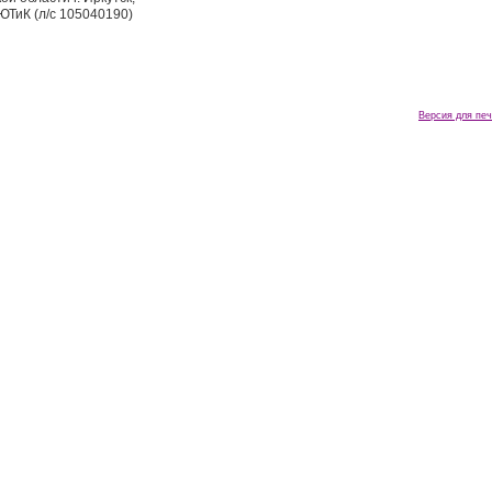
ЮТиК (л/с 105040190)
Версия для печ