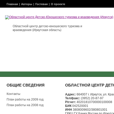
Главная
Авторы
Гостевая
О проекте
Областной центр детско-юношеского туризма и
краеведения (Иркутская область)
ОБЩИЕ СВЕДЕНИЯ
ОБЛАСТНОЙ ЦЕНТР ДЕТ
Контакты
Адрес:
664007 г. Иркутск, ул. Кра
Тел/факс:
(3952) 20-87-97
План работы на 2009 год
Р/счет:
40201810700000100008
План работы на 2008 год
БИК
042520001
ИНН
3808009602/380801001
ГРКЦ ГУ Банка России по Иркутско