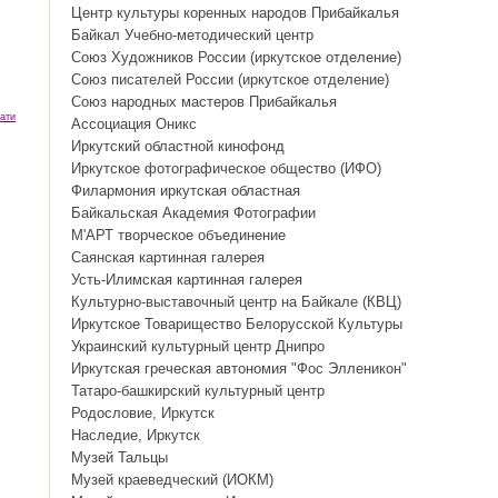
Центр культуры коренных народов Прибайкалья
Байкал Учебно-методический центр
Союз Художников России (иркутское отделение)
Союз писателей России (иркутское отделение)
Союз народных мастеров Прибайкалья
ати
Ассоциация Оникс
Иркутский областной кинофонд
Иркутское фотографическое общество (ИФО)
Филармония иркутская областная
Байкальская Академия Фотографии
М'АРТ творческое объединение
Саянская картинная галерея
Усть-Илимская картинная галерея
Культурно-выставочный центр на Байкале (КВЦ)
Иркутское Товарищество Белорусской Культуры
Украинский культурный центр Днипро
Иркутская греческая автономия "Фос Элленикон"
Татаро-башкирский культурный центр
Родословие, Иркутск
Наследие, Иркутск
Музей Тальцы
Музей краеведческий (ИОКМ)