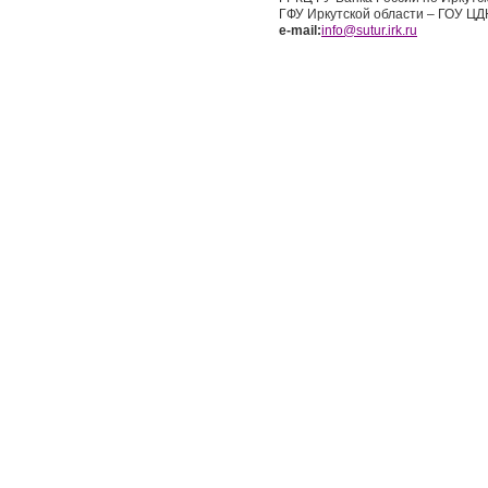
ГФУ Иркутской области – ГОУ ЦД
e-mail:
info
@
sutur.irk.ru