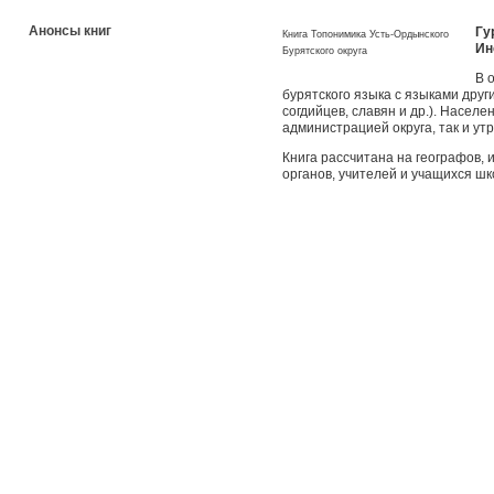
Анонсы книг
Гу
Книга Топонимика Усть-Ордынского
Ин
Бурятского округа
В 
бурятского языка с языками друг
согдийцев, славян и др.). Насел
администрацией округа, так и ут
Книга рассчитана на географов, 
органов, учителей и учащихся шк