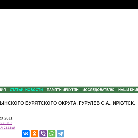
НИЯ
СТАТЬИ, НОВОСТИ
ПАМЯТИ ИРКУТЯН
ИССЛЕДОВАТЕЛЮ
НАШИ КНИ
НСКОГО БУРЯТСКОГО ОКРУГА. ГУРУЛЁВ С.А., ИРКУТСК,
ря 2011
словие
я статья