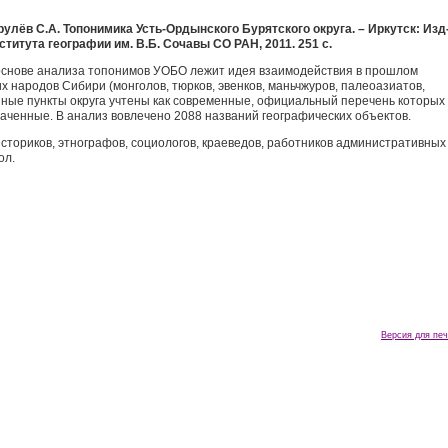
рулёв С.А. Топонимика Усть-Ордынского Бурятского округа. – Иркутск: Изд
ститута географии им. В.Б. Сочавы СО РАН, 2011. 251 с.
основе анализа топонимов УОБО лежит идея взаимодействия в прошлом
их народов Сибири (монголов, тюрков, эвенков, маньчжуров, палеоазиатов,
енные пункты округа учтены как современные, официальный перечень которых
раченные. В анализ вовлечено 2088 названий географических объектов.
историков, этнографов, социологов, краеведов, работников административных
ол.
Версия для печ