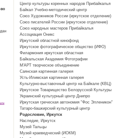
Центр культуры коренных народов Прибайкалья
-во
Байкал Учебно-методический центр
Союз Художников России (иркутское отделение)
Союз писателей России (иркутское отделение)
Союз народных мастеров Прибайкалья
 дан
Ассоциация Оникс
Иркутский областной кинофонд
Иркутское фотографическое общество (ИФО)
Филармония иркутская областная
Байкальская Академия Фотографии
М'АРТ творческое объединение
Саянская картинная галерея
Усть-Илимская картинная галерея
Культурно-выставочный центр на Байкале (КВЦ)
Иркутское Товарищество Белорусской Культуры
Украинский культурный центр Днипро
Иркутская греческая автономия "Фос Элленикон"
ати
Татаро-башкирский культурный центр
Родословие, Иркутск
Наследие, Иркутск
Музей Тальцы
Музей краеведческий (ИОКМ)