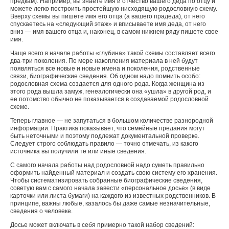
предкам). Например, вы знаете имя и отчество вашего деда по отцу и
можете легко построить простейшую нисходящую родословную схему.
Вверху схемы вы пишете имя его отца (а вашего прадеда), от него
спускаетесь на «следующий этаж» и вписываете имя деда, от него
вниз — имя вашего отца и, наконец, в самом нижнем ряду пишете свое
имя.
Чаще всего в начале работы «глубина» такой схемы составляет всего
два-три поколения. По мере накопления материала в ней будут
появляться все новые и новые имена и поколения, родственные
связи, биографические сведения. Об одном надо помнить особо:
родословная схема создается для одного рода. Когда женщина из
этого рода вышла замуж, генеалогически она «ушла» в другой род, и
ее потомство обычно не показывается в создаваемой родословной
схеме.
Теперь главное — не запутаться в большом количестве разнородной
информации. Практика показывает, что семейные предания могут
быть неточными и поэтому подлежат документальной проверке.
Следует строго соблюдать правило — точно отмечать, из какого
источника вы получили те или иные сведения.
С самого начала работы над родословной надо суметь правильно
оформить найденный материал и создать свою систему его хранения.
Чтобы систематизировать собранные биографические сведения,
советую вам с самого начала завести «персональное досье» (в виде
карточки или листа бумаги) на каждого из известных родственников. В
принципе, важны любые, казалось бы даже самые незначительные,
сведения о человеке.
Досье может включать в себя примерно такой набор сведений: