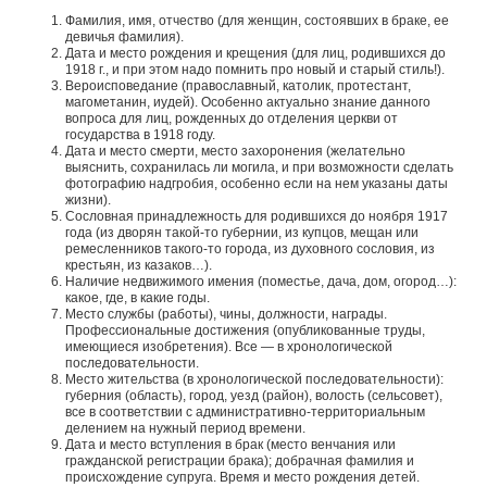
Фамилия, имя, отчество (для женщин, состоявших в браке, ее
девичья фамилия).
Дата и место рождения и крещения (для лиц, родившихся до
1918 г., и при этом надо помнить про новый и старый стиль!).
Вероисповедание (православный, католик, протестант,
магометанин, иудей). Особенно актуально знание данного
вопроса для лиц, рожденных до отделения церкви от
государства в 1918 году.
Дата и место смерти, место захоронения (желательно
выяснить, сохранилась ли могила, и при возможности сделать
фотографию надгробия, особенно если на нем указаны даты
жизни).
Сословная принадлежность для родившихся до ноября 1917
года (из дворян такой-то губернии, из купцов, мещан или
ремесленников такого-то города, из духовного сословия, из
крестьян, из казаков…).
Наличие недвижимого имения (поместье, дача, дом, огород…):
какое, где, в какие годы.
Место службы (работы), чины, должности, награды.
Профессиональные достижения (опубликованные труды,
имеющиеся изобретения). Все — в хронологической
последовательности.
Место жительства (в хронологической последовательности):
губерния (область), город, уезд (район), волость (сельсовет),
все в соответствии с административно-территориальным
делением на нужный период времени.
Дата и место вступления в брак (место венчания или
гражданской регистрации брака); добрачная фамилия и
происхождение супруга. Время и место рождения детей.