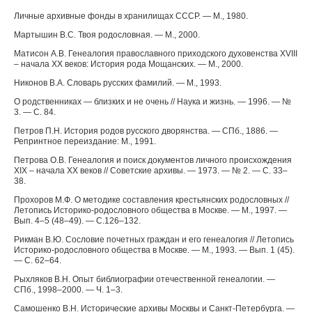
Личные архивные фонды в хранилищах СССР. — М., 1980.
Мартышин В.С. Твоя родословная. — М., 2000.
Матисон А.В. Генеалогия православного приходского духовенства XVIII
– начала XX веков: История рода Мощанских. — М., 2000.
Никонов В.А. Словарь русских фамилий. — М., 1993.
О родственниках — близких и не очень // Наука и жизнь. — 1996. — №
3. — С. 84.
Петров П.Н. История родов русского дворянства. — СПб., 1886. —
Репринтное переиздание: М., 1991.
Петрова О.В. Генеалогия и поиск документов личного происхождения
XIX – начала XX веков // Советские архивы. — 1973. — № 2. — С. 33–
38.
Прохоров М.Ф. О методике составления крестьянских родословных //
Летопись Историко-родословного общества в Москве. — М., 1997. —
Вып. 4–5 (48–49). — С.126–132.
Рикман В.Ю. Сословие почетных граждан и его генеалогия // Летопись
Историко-родословного общества в Москве. — М., 1993. — Вып. 1 (45).
— С. 62–64.
Рыхляков В.Н. Опыт библиографии отечественной генеалогии. —
СПб., 1998–2000. — Ч. 1–3.
Самошенко В.Н. Исторические архивы Москвы и Санкт-Петербурга. —