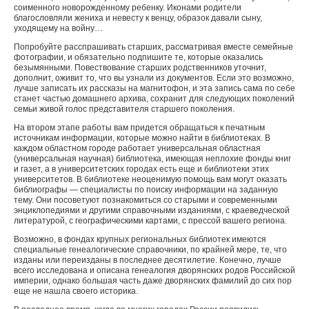
соименного новорожденному ребенку. Иконами родители
благословляли жениха и невесту к венцу, образок давали сыну,
уходящему на войну…
Попробуйте расспрашивать старших, рассматривая вместе семейные
фотографии, и обязательно подпишите те, которые оказались
безымянными. Повествование старших родственников уточнит,
дополнит, оживит то, что вы узнали из документов. Если это возможно,
лучше записать их рассказы на магнитофон, и эта запись сама по себе
станет частью домашнего архива, сохранит для следующих поколений
семьи живой голос представителя старшего поколения.
На втором этапе работы вам придется обращаться к печатным
источникам информации, которые можно найти в библиотеках. В
каждом областном городе работает универсальная областная
(универсальная научная) библиотека, имеющая неплохие фонды книг
и газет, а в университетских городах есть еще и библиотеки этих
университетов. В библиотеке неоценимую помощь вам могут оказать
библиографы — специалисты по поиску информации на заданную
тему. Они посоветуют познакомиться со старыми и современными
энциклопедиями и другими справочными изданиями, с краеведческой
литературой, с географическими картами, с прессой вашего региона.
Возможно, в фондах крупных региональных библиотек имеются
специальные генеалогические справочники, по крайней мере, те, что
изданы или переизданы в последнее десятилетие. Конечно, лучше
всего исследована и описана генеалогия дворянских родов Российской
империи, однако большая часть даже дворянских фамилий до сих пор
еще не нашла своего историка.