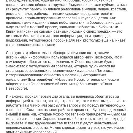
В последнее время, когда во многих городах России появились
генеалогические общества, кружки, объединения, стали публиковаться
как результат работы их членов родословные купцов, мещан, крестьян,
ремесленников, рабочих — иными словами, представителей в
прошлом непривилегированных сословий и групп общества. Как
правило, такие издания в виде небольших книг и брошюр, а иногда в
виде статей в местной прессе, попадают в областные библиотеки.
Книги, написанные самыми разными людьми о своих предках, — это
не только богатая фактическая информация, но и пример для
подражания, методическое пособие для тех, кто только еще начинает
свои генеалогические поиски.
Советую вам обязательно обращать внимание на то, какими
источниками информации пользовался автор книги, возможно, что и
вам следует обратиться к аналогичным. Очень полезным будет
знакомство с методическими советами, которые публикуются на
страницах современных генеалогических журналов «Летопись
Историкоодословного общества в Москве», «Историческая
генеалогия» (Екатеринбург), «Известия Русского генеалогического
общества» и «Генеалогический вестник» (оба выходят в Санкт-
Петербурге).
И наконец, пройдя первые два этапа, вы наверняка обратитесь за
информацией в архивы, как в центральные, так и в местные, и начнете
работать там лично или рассылать запросы по поводу интересующих
вас персон. Самостоятельная работа в архиве требует определенных
знаний и навыков, которые можно постепенно приобрести — было бы
желание и терпение. Хорошо, если вы обратитесь в архив города, где
вы живете, и вас дружелюбно там встретят и дадут необходимые
первоначальные советы. Можно спросить совета у тех, кто уже имеет
опыт архивных исследований.