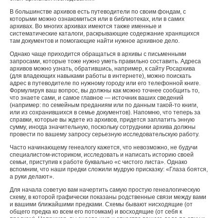
В большинстве архивов есть путеводители по своим фондам, с
которыми можно ознакомиться или в библиотеках, или в самих
архивах. Во многих архивах имеются также именные и
систематические каталоги, раскрывающие содержание хранящихся
там документов и помогающие найти нужное архивное дело.
Однако чаще приходится обращаться в архивы с письменными
запросами, которые тоже нужно уметь правильно составить. Адреса
архивов можно узнать, обратившись, например, к сайту Росархива
(для владеющих навыками работы в интернете), можно поискать
адрес в путеводителе по нужному городу или его телефонной книге.
Формулируя ваш вопрос, вы должны как можно точнее сообщить то,
что знаете сами, и самое главное — источник ваших сведений
(например: по семейным преданиям или по данным такой-то книги,
или из сохранившихся в семье документов). Напомню, что теперь за
справки, которые вы ждете из архивов, придется заплатить энную
сумму, иногда значительную, поскольку сотрудники архива должны
провести по вашему запросу серьезную исследовательскую работу.
Часто начинающему генеалогу кажется, что невозможно, не будучи
специалистом-историком, исследовать и написать историю своей
семьи, приступив к работе буквально «с чистого листа». Однако
вспомним, что наши предки сложили мудрую присказку: «Глаза боятся,
а руки делают».
Для начала советую вам начертить самую простую генеалогическую
схему, в которой графически показаны родственные связи между вами
и вашими ближайшими предками. Схемы бывают нисходящие (от
общего предка ко всем его потомкам) и восходящие (от себя к