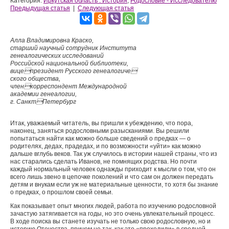
Категория:
Иркутская область : История
,
Родословие - Исследователю
Предыдущая статья
|
Следующая статья
Алла Владимировна Краско,
старший научный сотрудник Института
генеалогических исследований
Российской национальной библиотеки,
вицепрезидент Русского генеалогиче
ского общества,
членкорреспондент Международной
академии генеалогии,
г. СанктПетербург
Итак, уважаемый читатель, вы пришли к убеждению, что пора,
наконец, заняться родословными разысканиями. Вы решили
попытаться найти как можно больше сведений о предках — о
родителях, дедах, прадедах, и по возможности «уйти» как можно
дальше вглубь веков. Так уж случилось в истории нашей страны, что из
нас старались сделать Иванов, не помнящих родства. Но почти
каждый нормальный человек однажды приходит к мысли о том, что он
всего лишь звено в цепочке поколений и что сам он должен передать
детям и внукам если уж не материальные ценности, то хотя бы знание
о предках, о прошлом своей семьи.
Как показывает опыт многих людей, работа по изучению родословной
зачастую затягивается на годы, но это очень увлекательный процесс.
В ходе поиска вы станете изучать не только свою родословную, но и