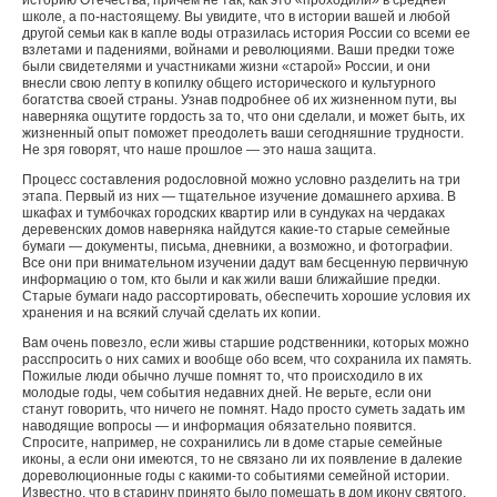
историю Отечества, причем не так, как это «проходили» в средней
школе, а по-настоящему. Вы увидите, что в истории вашей и любой
другой семьи как в капле воды отразилась история России со всеми ее
взлетами и падениями, войнами и революциями. Ваши предки тоже
были свидетелями и участниками жизни «старой» России, и они
внесли свою лепту в копилку общего исторического и культурного
богатства своей страны. Узнав подробнее об их жизненном пути, вы
наверняка ощутите гордость за то, что они сделали, и может быть, их
жизненный опыт поможет преодолеть ваши сегодняшние трудности.
Не зря говорят, что наше прошлое — это наша защита.
Процесс составления родословной можно условно разделить на три
этапа. Первый из них — тщательное изучение домашнего архива. В
шкафах и тумбочках городских квартир или в сундуках на чердаках
деревенских домов наверняка найдутся какие-то старые семейные
бумаги — документы, письма, дневники, а возможно, и фотографии.
Все они при внимательном изучении дадут вам бесценную первичную
информацию о том, кто были и как жили ваши ближайшие предки.
Старые бумаги надо рассортировать, обеспечить хорошие условия их
хранения и на всякий случай сделать их копии.
Вам очень повезло, если живы старшие родственники, которых можно
расспросить о них самих и вообще обо всем, что сохранила их память.
Пожилые люди обычно лучше помнят то, что происходило в их
молодые годы, чем события недавних дней. Не верьте, если они
станут говорить, что ничего не помнят. Надо просто суметь задать им
наводящие вопросы — и информация обязательно появится.
Спросите, например, не сохранились ли в доме старые семейные
иконы, а если они имеются, то не связано ли их появление в далекие
дореволюционные годы с какими-то событиями семейной истории.
Известно, что в старину принято было помещать в дом икону святого,