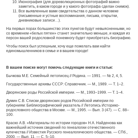
Иконография (для дореволюционных фотографий важно
заметить, в каком городе и у какого фотографа сделан снимок).
Все выявленные вами свидетельства о данном человеке
(письменные и устные воспоминания, письма, открытки,
дневниковые записи…).
На первых порах большинство этих пунктов будут невыясненными, но
со временем «белых пятен» станет значительно меньше, и каждая из
персон вашей родословной понемногу будет приобретать биографию.
Чтобы поиск был успешным, хочу еще пожелать вам найти
единомышленников в семье и в вашем городе!
В вашем поиске могут помочь следующие книги и статьи:
Бычкова М.Е. Семейный летописец // Родина. — 1991. — № 2, 4, 5.
Государственные архивы СССР: Справочник. — М., 1989. — Т. 1–2.
Дворянские роды Российской империи. — М., 1993–1999. — Т. 1–4.
Думин С.В. Списки дворянских родов Российской империи по
губерниям: Библиографический указатель // Летопись Историко-
родословного общества в Москве. — М., 1995. — Вып. 3 (47). — С. 88–
100.
Краско А.В. «Материалы по истории городов» Н.А. Найденова как
важнейший источник сведений по генеалогии отечественного
купечества // Известия Русского генеалогического общества. — СПб.,
2000. — Вып. 11. — С. 5–10.