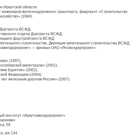
 Ир­кутской области.
т инже­неров железнодорожного транспорта, фа­культет «Строительство
хозяйство» (1984).
 Дортреста ВСЖД;
ственно­го отдела Дортреста ВСЖД;
ляющего Дорстройтреста ВСЖД;
питаль­ного строительства, Дирекции капитально­го строительства ВСЖД;
утскжелдорпроект» — филиал ОАО «Росжелдорпроект».
ку» (1997),
ссибирской магистрали» (2001),
ки Буря­тия» (2002),
ской Федерации»(2004),
 лет железным дорогам России» (2007).
ный институт «Иркутскжелдорпроект»
ексеевич
кса, 59
к, а/я 134