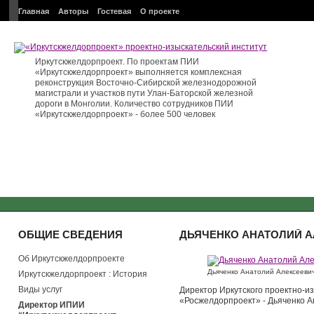
Главная
Авторы
Гостевая
О проекте
Иркутскжелдорпроект. По проектам ПИИ
«Иркутскжелдорпроект» выполняется комплексная
реконструкция Восточно-Сибирской железнодорожной
магистрали и участков пути Улан-Баторской железной
дороги в Монголии. Количество сотрудников ПИИ
«Иркутскжелдорпроект» - более 500 человек
ОБЩИЕ СВЕДЕНИЯ
ДЬЯЧЕНКО АНАТОЛИЙ 
Об Иркутскжелдорпроекте
Дьяченко Анатолий Алексееви
Иркутскжелдорпроект : История
Виды услуг
Директор Иркутского проектно-и
«Росжелдорпроект» - Дьяченко 
Директор ИПИИ