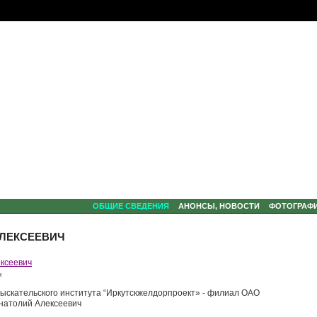
ОБЩИЕ СВЕДЕНИЯ
АНОНСЫ, НОВОСТИ
ФОТОГРАФ
АЛЕКСЕЕВИЧ
ч
зыскательского института “Иркутскжелдорпроект» - филиал ОАО
Анатолий Алексеевич