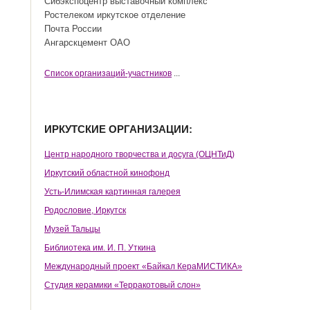
Сибэкспоцентр выставочный комплекс
Ростелеком иркутское отделение
Почта России
Ангарскцемент ОАО
Cписок организаций-участников
...
ИРКУТСКИЕ ОРГАНИЗАЦИИ:
Центр народного творчества и досуга (ОЦНТиД)
Иркутский областной кинофонд
Усть-Илимская картинная галерея
Родословие, Иркутск
Музей Тальцы
Библиотека им. И. П. Уткина
Международный проект «Байкал КераМИСТИКА»
Студия керамики «Терракотовый слон»