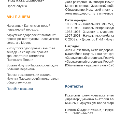
“Иркутскжелдорпроект»
Дата рождения: 07 января 1952 г.
Место рождения: Зиминский район
Пресс-служба
Образование: Иркутский институ
железных дорого, путь и путевое 
МЫ ПИШЕМ
Вехи карьеры:
1986-1987 - Начальник СМП-753
На станции Кая открыт новый
1987-1988 - Начальник производ
пешеходный переход
1988-1997 - Заместитель управ
"Иркутскжелдорпроект" выполнит
1997-2008 - Начальник службы ка
проект реконструкции Белорусского
С 2008 г. - Директор ПИИ «Ирк
вокзала в Москве.
Награды:
«Иркутскжелдорпроект» выиграл
Знак «Почетному железнодорожни
тендер на создание проекта
Юбилейная медаль «100 лет Тран
транспортного комплекса
«Заслуженный строитель Республи
Падунские Пороги
«Заслуженный строитель Рос­сий
Вокзал Иркутск-Пассажирский ждут
Юби­лейный нагрудный знак «170
большие перемены
Проект реконструкции вокзала
Иркутск-Пассажирский представлен
общественности
Контакты
Перейти в раздел
Иркутский проектно-изыскатель
Директор: Дьяченко Анатолий Ал
664026, г. Иркутск, ул. Карла Мар
Почтовый адрес: 664025, г. Иркутс
Тел.: (3952) 664027