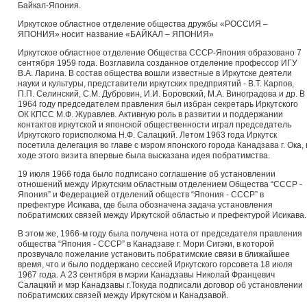
Байкал-Япония.
Иркутское областное отделение общества дружбы «РОССИЯ –
ЯПОНИЯ» носит название «БАЙКАЛ – ЯПОНИЯ»
Иркутское областное отделение Общества СССР-Япония образовано 7
сентября 1959 года. Возглавила созданное отделение профессор ИГУ
В.А. Ларина. В состав общества вошли известные в Иркутске деятели
науки и культуры, представители иркутских предприятий - В.Т. Карпов,
П.П. Селинский, С.М. Дубровин, И.И. Боровский, М.А. Виноградова и др. В
1964 году председателем правления был избран секретарь Иркутского
ОК КПСС М.Ф. Журавлев. Активную роль в развитии и поддержании
контактов иркутской и японской общественности играл председатель
Иркутского горисполкома Н.Ф. Салацкий. Летом 1963 года Иркутск
посетила делегация во главе с мэром японского города Канадзава г. Ока, 
ходе этого визита впервые была высказана идея побратимства.
19 июля 1966 года было подписано соглашение об установлении
отношений между Иркутским областным отделением Общества “СССР -
Япония” и Федерацией отделений обществ “Япония - СССР” в
префектуре Исикава, где была обозначена задача установления
побратимских связей между Иркутской областью и префектурой Исикава.
В этом же, 1966-м году была получена нота от председателя правления
общества “Япония - СССР” в Канадзаве г. Мори Сигэки, в которой
прозвучало пожелание установить побратимские связи в ближайшее
время, что и было поддержано сессией Иркутского горсовета 18 июля
1967 года. А 23 сентября в мэрии Канадзавы Николай Францевич
Салацкий и мэр Канадзавы г.Токуда подписали договор об установлении
побратимских связей между Иркутском и Канадзавой.