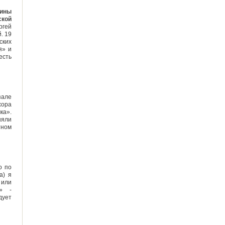
аины
ской
ргей
. 19
ских
я» и
есть
зале
хора
ка».
няли
тном
о по
а) я
или
а» -
дует