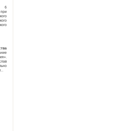
м
6
 при
кого
ого
кого
ства
ние
ия».
слав
льно
м...