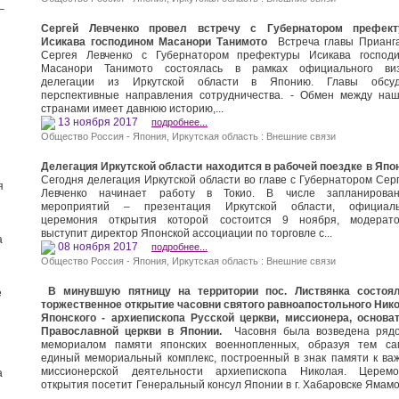
–
Сергей Левченко провел встречу с Губернатором префек
Исикава господином Масанори Танимото
Встреча главы Прианг
Сергея Левченко с Губернатором префектуры Исикава господ
Масанори Танимото состоялась в рамках официального ви
делегации из Иркутской области в Японию. Главы обсуд
перспективные направления сотрудничества. - Обмен между на
странами имеет давнюю историю,...
13 ноября 2017
подробнее...
Общество Россия - Япония
,
Иркутская область : Внешние связи
Делегация Иркутской области находится в рабочей поездке в Яп
Сегодня делегация Иркутской области во главе с Губернатором Сер
я
Левченко начинает работу в Токио. В числе запланирова
мероприятий – презентация Иркутской области, официал
церемония открытия которой состоится 9 ноября, модерат
выступит директор Японской ассоциации по торговле с...
а
08 ноября 2017
подробнее...
Общество Россия - Япония
,
Иркутская область : Внешние связи
В минувшую пятницу на территории пос. Листвянка состоя
е
торжественное открытие часовни святого равноапостольного Ник
Японского - архиепископа Русской церкви, миссионера, основа
Православной церкви в Японии.
Часовня была возведена ряд
мемориалом памяти японских военнопленных, образуя тем с
единый мемориальный комплекс, построенный в знак памяти к ва
миссионерской деятельности архиепископа Николая. Церем
а
открытия посетит Генеральный консул Японии в г. Хабаровске Ямамот