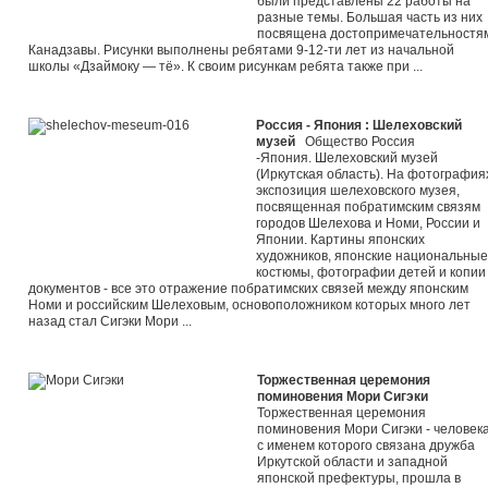
были представлены 22 работы на
разные темы. Большая часть из них
посвя­щена достопримечательностя
Канадзавы. Рисунки выполнены ребятами 9-12-ти лет из начальной
школы «Дзаймоку — тё». К сво­им рисункам ребята также при ...
Россия - Япония : Шелеховский
музей
Общество Россия
-Япония. Шелеховский музей
(Иркутская область). На фотография
экспозиция шелеховского музея,
посвященная побратимским связям
городов Шелехова и Номи, России и
Японии. Картины японских
художников, японские национальные
костюмы, фотографии детей и копии
документов - все это отражение побратимских связей между японским
Номи и российским Шелеховым, основоположником которых много лет
назад стал Сигэки Мори ...
Торжественная церемония
поминовения Мори Сигэки
Торжественная церемония
поминовения Мори Сигэки - человека
с именем которого связана дружба
Иркутской области и западной
японской префектуры, прошла в