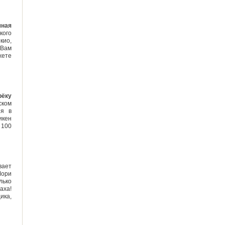
ная
кого
кио,
 Вам
жете
рёку
ком
ия в
икен
 100
вает
Мори
лько
аха!
ика,