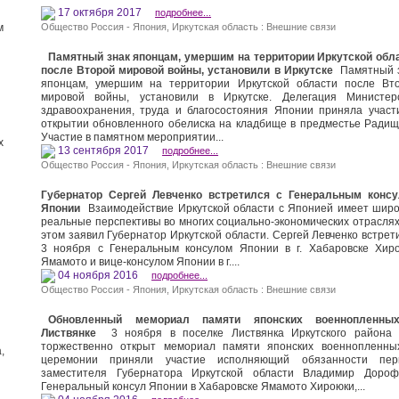
17 октября 2017
подробнее...
м
Общество Россия - Япония
,
Иркутская область : Внешние связи
Памятный знак японцам, умершим на территории Иркутской обл
после Второй мировой войны, установили в Иркутске
Памятный 
японцам, умершим на территории Иркутской области после Вт
мировой войны, установили в Иркутске. Делегация Министер
здравоохранения, труда и благосостояния Японии приняла участ
открытии обновленного обелиска на кладбище в предместье Радищ
Участие в памятном мероприятии...
х
13 сентября 2017
подробнее...
Общество Россия - Япония
,
Иркутская область : Внешние связи
Губернатор Сергей Левченко встретился с Генеральным конс
Японии
Взаимодействие Иркутской области с Японией имеет широ
реальные перспективы во многих социально-экономических отраслях
этом заявил Губернатор Иркутской области. Сергей Левченко встрет
3 ноября с Генеральным консулом Японии в г. Хабаровске Хир
Ямамото и вице-консулом Японии в г....
04 ноября 2016
подробнее...
Общество Россия - Япония
,
Иркутская область : Внешние связи
Обновленный мемориал памяти японских военнопленны
Листвянке
3 ноября в поселке Листвянка Иркутского района
торжественно открыт мемориал памяти японских военнопленны
,
церемонии приняли участие исполняющий обязанности пер
заместителя Губернатора Иркутской области Владимир Дороф
Генеральный консул Японии в Хабаровске Ямамото Хироюки,...