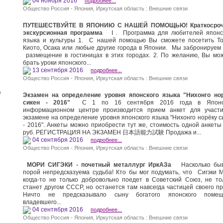
04 ноября 2016
подробнее...
Общество Россия - Япония
,
Иркутская область : Внешние связи
ПУТЕШЕСТВУЙТЕ В ЯПОНИЮ С НАШЕЙ ПОМОЩЬЮ! Краткосроч
экскурсионная программа
Ⅰ. Программа для любителей японс
языка и культуры 1. С нашей помощью Вы сможете посетить То
Киото, Осака или любые другие города в Японии. Мы забронируем
размещение в гостиницах в этих городах. 2. По желанию, Вы мо
брать уроки японского...
13 сентября 2016
подробнее...
Общество Россия - Япония
,
Иркутская область : Внешние связи
е
Экзамен на определение уровня японского языка "Нихонго но
сикен - 2016"
С 1 по 16 сентября 2016 года в Японс
информационном центре производится прием анкет для участ
экзамене на определение уровня японского языка "Нихонго норёку с
- 2016". Анкеты можно приобрести тут же, стоимость одной анкеты
руб. РЕГИСТРАЦИЯ НА ЭКЗАМЕН 日本語能力試験 Продажа и...
04 сентября 2016
подробнее...
Общество Россия - Япония
,
Иркутская область : Внешние связи
МОРИ СИГЭКИ - почетный металлург ИркАЗа
Насколько бы
порой непредсказуема судьба! Кто бы мог подумать, что Сигэки 
когда-то не только добровольно поедет в Советский Союз, не то
станет другом СССР, но останется там навсегда частицей своего пр
Ничто не предсказывало сыну богатого японского помещ
владевшего...
04 сентября 2016
подробнее...
Общество Россия - Япония
,
Иркутская область : Внешние связи