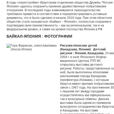
В годы «перестройки» Иркутскому отделению общества Дружбы “Россия 
Япония» удалось сохранить прежние дружественные побратимские
отношения. В последние годы изменившееся законодательство
требовало привести в соответствие и перерегистрировать уставные
документы, что и было сделано в начале 2010 года. При этом областное
общество стало называться «Байкал – Япония», полностью сохранив и
подтвердив свою преемственность – как на региональном, так и на
федеральном уровне, а также на уровне посольства Японии в РФ.
БАЙКАЛ-ЯПОНИЯ : ФОТОГРАФИИ
Рисунки японских детей
(Канадзава, Япония)
Детский
рисунок : Япония, Канадзава.
24 ма
2004 г. в зале Японского Инфор­
мационного Центра ТПП ВС
открылась вы­ставка детского
рисунка. Работы, представленные н
ней, были выполнены японскими
школьниками города Канадзава
(префектура Исикава), с которым
Иркутск имеет крепкие побратимски
связи с 1967 года. На протяжении 30
с лишним лет между городами
осуществлялись как официальные,
так и культурные обмены. Данная
выставка была одним из примеров
куль­турного сотрудничества Иркутск
и Канадзавы. На выставке