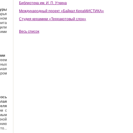
Библиотека им. И. П. Уткина
туры
Международный проект «Байкал КераМИСТИКА»
арья
ином
Студия керамики «Терракотовый слон»
зита
или
Весь список
шими
онии
геем
нных
ьная
ором
лось
олая
теля
ом с
амым
жной
онию
о...