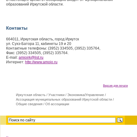
образований Иркутской области.
Контакты
664011, Иркутская область, город Иркутск
ул. Сухэ-Батора 11, кабинеты 19 и 20
Контактные телефоны: (3952) 334505, (3952) 335764,
Факс: (3952) 334505, (3952) 335764.
E-mail:
amioirk
@
list.ru
Интернет:
http://www.amoio.ru
Версия для печати
Иркутская область
/
Участники
/
Экономика/Управление
/
Ассоциация муниципальных образований Иркутской области
/
Общие сведения
/
Об ассоциации