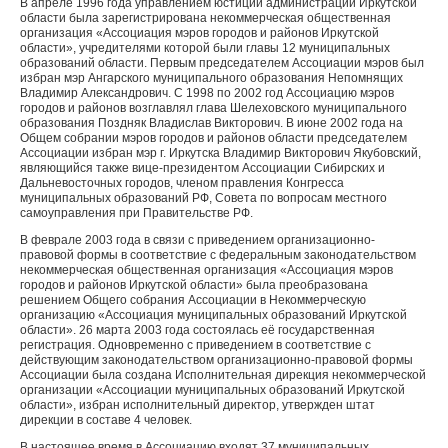
В апреле 1996 года управлением юстиции администрации Иркутской
области была зарегистрирована некоммерческая общественная
организация «Ассоциация мэров городов и районов Иркутской
области», учредителями которой были главы 12 муниципальных
образований области. Первым председателем Ассоциации мэров был
избран мэр Ангарского муниципального образования Непомнящих
Владимир Александрович. С 1998 по 2002 год Ассоциацию мэров
городов и районов возглавлял глава Шелеховского муниципального
образования Поздняк Владислав Викторович. В июне 2002 года на
Общем собрании мэров городов и районов области председателем
Ассоциации избран мэр г. Иркутска Владимир Викторович Якубовский,
являющийся также вице-президентом Ассоциации Сибирских и
Дальневосточных городов, членом правления Конгресса
муниципальных образований РФ, Совета по вопросам местного
самоуправления при Правительстве РФ.
В феврале 2003 года в связи с приведением организационно-
правовой формы в соответствие с федеральным законодательством
некоммерческая общественная организация «Ассоциация мэров
городов и районов Иркутской области» была преобразована
решением Общего собрания Ассоциации в Некоммерческую
организацию «Ассоциация муниципальных образований Иркутской
области». 26 марта 2003 года состоялась её государственная
регистрация. Одновременно с приведением в соответствие с
действующим законодательством организационно-правовой формы
Ассоциации была создана Исполнительная дирекция некоммерческой
организации «Ассоциации муниципальных образований Иркутской
области», избран исполнительный директор, утвержден штат
дирекции в составе 4 человек.
В настоящее время в Ассоциацию входят 37 муниципальных