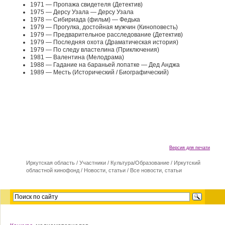
1971 — Пропажа свидетеля (Детектив)
1975 — Дерсу Узала — Дерсу Узала
1978 — Сибириада (фильм) — Федька
1979 — Прогулка, достойная мужчин (Киноповесть)
1979 — Предварительное расследование (Детектив)
1979 — Последняя охота (Драматическая история)
1979 — По следу властелина (Приключения)
1981 — Валентина (Мелодрама)
1988 — Гадание на бараньей лопатке — Дед Анджа
1989 — Месть (Исторический / Биографический)
Версия для печати
Иркутская область
/
Участники
/
Культура/Образование
/
Иркутский
областной кинофонд
/
Новости, статьи
/
Все новости, статьи