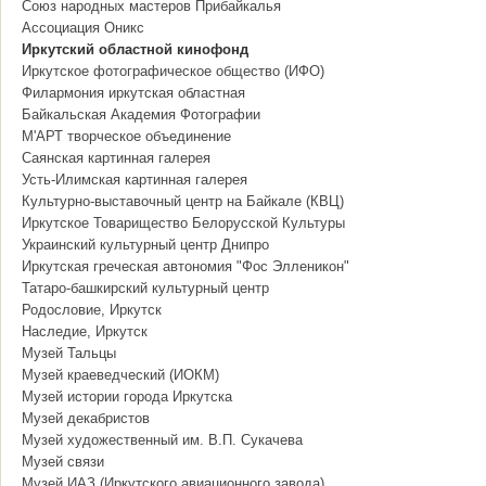
Союз народных мастеров Прибайкалья
Ассоциация Оникс
Иркутский областной кинофонд
Иркутское фотографическое общество (ИФО)
Филармония иркутская областная
Байкальская Академия Фотографии
М'АРТ творческое объединение
Саянская картинная галерея
Усть-Илимская картинная галерея
Культурно-выставочный центр на Байкале (КВЦ)
Иркутское Товарищество Белорусской Культуры
Украинский культурный центр Днипро
Иркутская греческая автономия "Фос Элленикон"
Татаро-башкирский культурный центр
Родословие, Иркутск
Наследие, Иркутск
Музей Тальцы
Музей краеведческий (ИОКМ)
Музей истории города Иркутска
Музей декабристов
Музей художественный им. В.П. Сукачева
Музей связи
Музей ИАЗ (Иркутского авиационного завода)