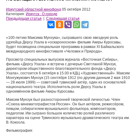
Иркутский областной кинофонд
05 октября 2012
Категория:
Иркутск : О городе
Предыдущая статья
|
Следующая статья
«100-летию Максима Мунзука», сыгравшего свою звездную роль
удэгейца Дерсу Узала в «оскароносном» фильме Акиры Куросавы,
будет посвящена специальная программа в рамках XI Байкальского
международного кинофестиваля «Человек и Природа».
Просмотр специальных выпусков журнала «Восточная Сибирь»,
фильма «Дерсу Узала» и встреча с дочерью Светланой Мунзук,
директором общественного благотворительного фонда «Дерсу
Узала», состоится 6 октября в 15.00 в КДЦ «Художественный». Максим
Монгужукович Мунзук (15 сентября 1912 (по другим данным 2 мая 1910
— 28 июля 1999) — советский тувинский актёр, один из основателей
национального театра. Исполнитель роли Дерсу Узалы в
одноимённом фильме Акиры Куросавы.
Максим Мунзук был разносторонней творческой личностью. Член
«Союза кинематографистов России». Он был актёром, режиссёром,
певцом, собирателем музыкального фольклора, композитором,
педагогом. Им сыграно большое количество ролей различного
характера на сцене Тувинского музыкально-драматического театра им.
В. Кокоола.
Фильмография: