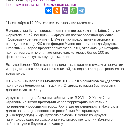
Категория:
Иркутск : О городе
Предыдущая статья
|
Следующая статья
11 сентября в 12.00 ч. состоится открытие музея чая.
В экспозиции будут представлены четыре раздела – «Чайный путь»,
«Иркутск на Чайном пути», «Иркутская чаеразвесочная фабрика»,
«Современное чаепитие». В Музее чая представлены экспонаты
середины и конца XIX в. из фондов Музея истории города Иркутска.
Огромный интерес представляют экспонаты, отражающие историю
чайной торговли, кирпич зеленого чая, которому более 100 лет,
фотографии иркутских купцов, магазинов.
Вот уже более 4500 тысяч лет люди наслаждаются вкусом и ароматом
чая, родиной которого является Китай, отсюда он распространился по
всему миру.
В Сибири чай попал из Монголии: в 1638 г. в Московское государство
чай привез боярский сын Василий Старков, который был послан с
дарами к Алтын-Хану.
Иркутск – город на Великом чайном пути. В XVIII – XIX в. чайные
караваны из Китая проходили через территорию Монголии в
пограничный российский город Кяхту, далее следовали в Иркутск, и
далее на запад на известные российские Макарьевскую
(Нижегородскую) и Ирбиртскую ярмарки. Именно из Иркутск
начиналось одно из самых значительных ответвлений Великого
чайного пути в Якутию и на Аляску.