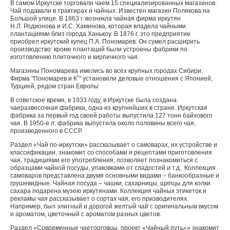
В самом Иркутске торговали чаем 15 специализированных магазинов.
Чай подавали в трактирах и чайных. Известен магазин Полякова на
Большой улице. В 1863 г. возникла чайная фирма ирку­тян
Н.Л. Родионова и И.С. Хаминова, которая владела чайными
плантациями близ города Ханькоу. В 1876 г. это предприятие
приобрел иркутский купец П.А. Пономарев. Он сумел расширить
производство: кроме плантаций были уст­роены фабрики по
изготовлению плиточ­ного и кирпичного чая.
Магазины Пономарева имелись во всех крупных городах Сибири.
Фирма "Пономарев и К˚" установили деловые отношения с Японией,
Турцией, рядом стран Европы
В советское время, в 1933 году, в Иркутске была создана
чаеразвесочная фабрика, одна из крупнейших в стране. Иркутская
фабрика за первый год своей работы выпустила 127 тонн байхового
чая. В 1950-е гг. фабрика выпустила около половины всего чая,
произведенного в СССР.
Раздел «Чай по-иркутски» рассказывает о самоварах, их устройстве и
классификации, знакомит со способами и рецептами приготовления
чая, традициями его употребления, позволяет познакомиться с
образцами чайной посуды, упаковками от сладостей и т.д. Коллекция
самоваров представлена двумя основными видами – банкообразные и
грушевидные. Чайная посуда – чашки, сахарницы, щипцы для колки
сахара подарена музею иркутянами. Коллекция чайных этикеток и
рекламы чая рассказывает о сортах чая, его призводителях.
Например, был элитный и дорогой желтый чай с оригинальным вкусом
и ароматом, цветочный с ароматом разных цветов.
Раздел «Современные чаеторговцы, проект «Чайный путь»» знакомит