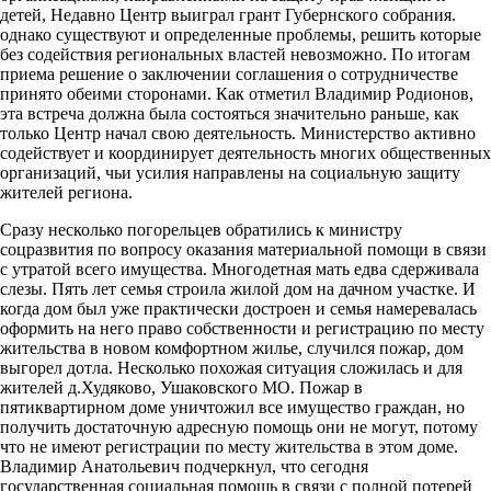
детей, Недавно Центр выиграл грант Губернского собрания.
однако существуют и определенные проблемы, решить которые
без содействия региональных властей невозможно. По итогам
приема решение о заключении соглашения о сотрудничестве
принято обеими сторонами. Как отметил Владимир Родионов,
эта встреча должна была состояться значительно раньше, как
только Центр начал свою деятельность. Министерство активно
содействует и координирует деятельность многих общественных
организаций, чьи усилия направлены на социальную защиту
жителей региона.
Сразу несколько погорельцев обратились к министру
соцразвития по вопросу оказания материальной помощи в связи
с утратой всего имущества. Многодетная мать едва сдерживала
слезы. Пять лет семья строила жилой дом на дачном участке. И
когда дом был уже практически достроен и семья намеревалась
оформить на него право собственности и регистрацию по месту
жительства в новом комфортном жилье, случился пожар, дом
выгорел дотла. Несколько похожая ситуация сложилась и для
жителей д.Худяково, Ушаковского МО. Пожар в
пятиквартирном доме уничтожил все имущество граждан, но
получить достаточную адресную помощь они не могут, потому
что не имеют регистрации по месту жительства в этом доме.
Владимир Анатольевич подчеркнул, что сегодня
государственная социальная помощь в связи с полной потерей