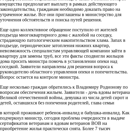
имущества предполагает выплату в рамках действующего
законодательства, гражданам необходимо доказать право на
утраченное жилье. Все они приглашены в министерство для
уточнения обстоятельств и поиска путей решения.
Еще одно коллективное обращение поступило от жителей
подъезда многоквартирного дома с жалобой на соседку,
страдающую патологическим накопительством хлама. Запах в
подъезде, периодические затопления нижних квартир,
невозможность специалистам управляющей компании зайти в
квартиру для замены труб, все эти факты сподвигли жильцов
дома просить министра помочь в установлении опеки над
соседкой. Заявители направлены для решения вопроса к
руководителю областного управления опеки и попечительства.
Вопрос остается на контроле министра.
Еще несколько граждан обратились к Владимиру Родионову по
вопросам обеспечения жильем. Заявители - дочь вдовы ветерана
Великой отечественной войны, девушка из числа детей сирот и
детей, оставшихся без попечения родителей, глава семьи
в которой проживают ребенок-инвалид и бабушка-инвалид. Как
подчеркнул министр, сегодня проблема очередности в выдаче
сертификатов ветеранам и вдовам ветеранов ВОВ на
приобретение жилья практически снята. Более 7 тысяч