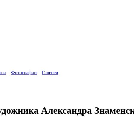
тьи
Фотографии
Галереи
удожника Александра Знаменс