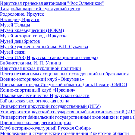
Иркутская греческая автономия "Фос Элленикон"
Татаро-башкирский культурный центр
Родословие, Иркутск
Наследие, Иркутск
Музей Тальцы
Музей краеведческий (ИОКМ)
Музей истории города Иркутска
Музей декабристов
Музей художественный им. В.П. Сукачева
Музей связи
Музей ИАЗ (Иркутского авиационного завода)
Библиотека им. И. П. Уткина
Иркутская школа публичной политики
Центр независимых социальных исследований и образования
Военно-исторический клуб «Ойкумена»
Поисковые отряды Иркутской области. Дань Памяти, ОМОО
Конно-спортивный клуб «Иркония»
Школьные лесничества Иркутской области
Байкальская экологическая волна
Университет иркутский государственный (ИГУ)
Университет иркутский государственный лингвистический (ИГ
Университет байкальский государственный экономики и права
Приангарье краеведческий портал
Клуб историко-культурный Русская Сибирь
Молодежные и студенческие объединения Иркутской области