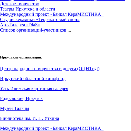
Детское творчество
Театры Иркутска и области
Международный проект «Байкал КераМИСТИКА»
Студия керамики «Терракотовый слон»
Арт-Галерея «DiaS»
Cписок организаций-участников
...
Иркутские организации:
Центр народного творчества и досуга (ОЦНТиД)
Иркутский областной кинофонд
Усть-Илимская картинная галерея
Родословие, Иркутск
Музей Тальцы
Библиотека им. И. П. Уткина
Международный проект «Байкал КераМИСТИКА»