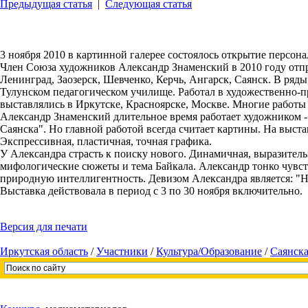
Предыдущая статья
|
Следующая статья
3 ноября 2010 в картинной галерее состоялось открытие персон
Член Союза художников Александр Знаменский в 2010 году отпр
Ленинград, Заозерск, Шевченко, Керчь, Ангарск, Саянск. В ряд
Тулунском педагогическом училище. Работал в художественно-пр
выставлялись в Иркутске, Красноярске, Москве. Многие работы 
Александр Знаменский длительное время работает художником 
Саянска". Но главной работой всегда считает картины. На выст
Экспрессивная, пластичная, точная графика.
У Александра страсть к поиску нового. Динамичная, выразите
мифологические сюжеты и тема Байкала. Александр тонко чувст
природную интеллигентность. Девизом Александра является: "Не
Выставка действовала в период с 3 по 30 ноября включительно.
Версия для печати
Иркутская область
/
Участники
/
Культура/Образование
/
Саянска