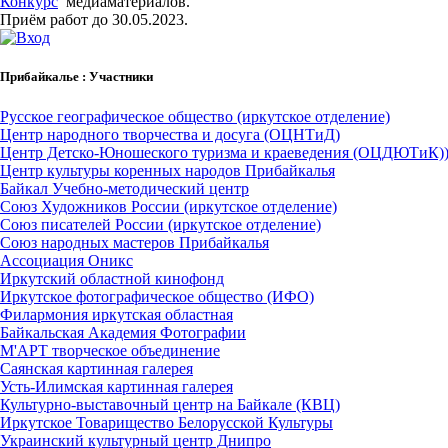
Конкурс
медиаматериалов.
Приём работ до 30.05.2023.
Прибайкалье : Участники
Русское географическое общество (иркутское отделение)
Центр народного творчества и досуга (ОЦНТиД)
Центр Детско-Юношеского туризма и краеведения (ОЦДЮТиК)
Центр культуры коренных народов Прибайкалья
Байкал Учебно-методический центр
Союз Художников России (иркутское отделение)
Союз писателей России (иркутское отделение)
Союз народных мастеров Прибайкалья
Ассоциация Оникс
Иркутский областной кинофонд
Иркутское фотографическое общество (ИФО)
Филармония иркутская областная
Байкальская Академия Фотографии
М'АРТ творческое объединение
Саянская картинная галерея
Усть-Илимская картинная галерея
Культурно-выставочный центр на Байкале (КВЦ)
Иркутское Товарищество Белорусской Культуры
Украинский культурный центр Днипро