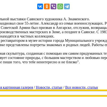
альной выставки Саянского художника А. Знаменского.
аздновал свое 55-летие. Александр из семьи военнослужащих. Р
ы Советской Армии был призван в Ангарске, отслужив, возвраща
оизводственных мастерских в Зиме, а позднее в Саянске. С 1983
находятся в частных коллекциях.
- реставратором в музее истории города Муниципального учреж
авке представлены портреты знакомых и родных людей. Работы е
льная скульптура, созданная с помощью им самим придуманных 
вует состояние природы, с большим мастерством и любовью пере
 пиши того, что тебе неинтересно и не близко".
я картинная галерея
/
Новости, статьи
/
Все новости, статьи