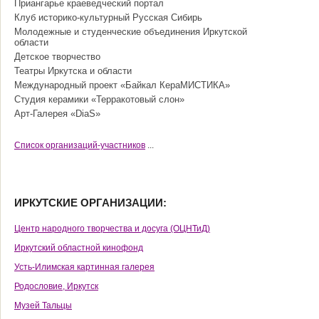
Приангарье краеведческий портал
Клуб историко-культурный Русская Сибирь
Молодежные и студенческие объединения Иркутской
области
Детское творчество
Театры Иркутска и области
Международный проект «Байкал КераМИСТИКА»
Студия керамики «Терракотовый слон»
Арт-Галерея «DiaS»
Cписок организаций-участников
...
ИРКУТСКИЕ ОРГАНИЗАЦИИ:
Центр народного творчества и досуга (ОЦНТиД)
Иркутский областной кинофонд
Усть-Илимская картинная галерея
Родословие, Иркутск
Музей Тальцы