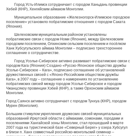
Город Усть-Илимск сотрудничает с городом Ханьдань провинции
Хебей (КНР), Хенгийским аймаком Монголии.
Муниципальное образование «Железногорск-Илимское городское
поселение» установило побратимские отношения с городом Саката
(Япония).
Шелеховским муниципальным районом установлены
побратимские связи с городом Номи (Япония), между Шелеховским
городским поселением, Олхинским сельским поселением и посёлком
Ханк Хубсугульского аймака Монголии – подписано трехстороннее
соглашение о сотрудничестве.
Город Усолье-Сибирское активно развивает побратимские связи с
городом Кага (Япония) Создано «Русско-Японское общество дружбы
Усолье-Сибирское – Кага», подписано соглашение об установлений
дружественных связей с «Японо-Российским обществом дружбы
Кага», в 2007 году – соглашение о намерениях по установлению
побратимских связей между городом Усолье-Сибирское и городом
Чжанцсякоу провинции Хэбей (КНР), а также Орхонским аймаком
Монголии.
Город Саянск активно сотрудничает с городом Тунхуа (КНР), городом
Мурен (Монголия).
Большим стимулом укрепления дружеских связей муниципальных
образований Иркутской области с аймаками, сомонами, городами и
поселениями Хангайской зоны Монголии, стал прошедший в марте
2007 года на туристической базе «Северный Берег» у озера Хубсугул
в близи п. Ханх совместный российско-монгольский семинар –