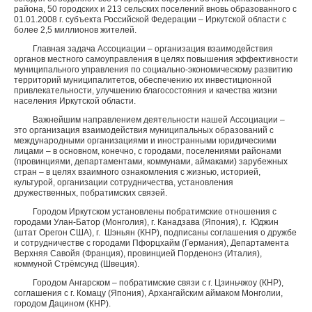
района, 50 городских и 213 сельских поселений вновь образованного с
01.01.2008 г. субъекта Российской Федерации – Иркутской области с
более 2,5 миллионов жителей.
Главная задача Ассоциации – организация взаимодействия
органов местного самоуправления в целях повышения эффективности
муниципального управления по социально-экономическому развитию
территорий муниципалитетов, обеспечению их инвестиционной
привлекательности, улучшению благосостояния и качества жизни
населения Иркутской области.
Важнейшим направлением деятельности нашей Ассоциации –
это организация взаимодействия муниципальных образований с
международными организациями и иностранными юридическими
лицами – в основном, конечно, с городами, поселениями районами
(провинциями, департаментами, коммунами, аймаками) зарубежных
стран – в целях взаимного ознакомления с жизнью, историей,
культурой, организации сотрудничества, установления
дружественных, побратимских связей.
Городом Иркутском установлены побратимские отношения с
городами Улан-Батор (Монголия), г. Канадзава (Япония), г. Юджин
(штат Орегон США), г. Шэньян (КНР), подписаны соглашения о дружбе
и сотрудничестве с городами Пфорцхайм (Германия), Департамента
Верхняя Савойя (Франция), провинцией Порденонэ (Италия),
коммуной Стрёмсунд (Швеция).
Городом Ангарском – побратимские связи с г. Цзиньчжоу (КНР),
соглашения с г. Комацу (Япония), Архангайским аймаком Монголии,
городом Дацином (КНР).