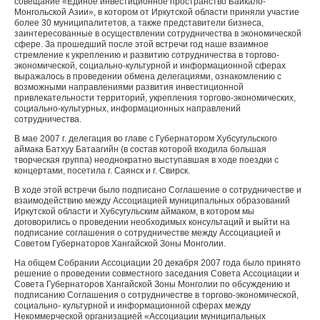
совещание «Единое инвестиционное пространство Байкало-
Монгольской Азии», в котором от Иркутской области приняли участие
более 30 муниципалитетов, а также представители бизнеса,
заинтересованные в осуществлении сотрудничества в экономической
сфере. За прошедший после этой встречи год наше взаимное
стремление к укреплению и развитию сотрудничества в торгово-
экономической, социально-культурной и информационной сферах
выражалось в проведении обмена делегациями, ознакомлению с
возможными направлениями развития инвестиционной
привлекательности территорий, укрепления торгово-экономических,
социально-культурных, информационных направлений
сотрудничества.
В мае 2007 г. делегация во главе с Губернатором Хубсугульского
аймака Батхуу Батаагийн (в состав которой входила большая
творческая группа) неоднократно выступавшая в ходе поездки с
концертами, посетила г. Саянск и г. Свирск.
В ходе этой встречи было подписано Соглашение о сотрудничестве и
взаимодействию между Ассоциацией муниципальных образований
Иркутской области и Хубсугульским аймаком, в котором мы
договорились о проведении необходимых консультаций и выйти на
подписание соглашения о сотрудничестве между Ассоциацией и
Советом Губернаторов Хангайской Зоны Монголии.
На общем Собрании Ассоциации 20 декабря 2007 года было принято
решение о проведении совместного заседания Совета Ассоциации и
Совета Губернаторов Хангайской Зоны Монголии по обсуждению и
подписанию Соглашения о сотрудничестве в торгово-экономической,
социально- культурной и информационной сферах между
Некоммерческой организацией «Ассоциации муниципальных