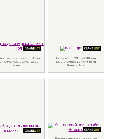
на реки Халхин-Гол. Фото
Халхин-Гол, 2008-2009 год.
ря Сеченова. Август 2009
Места боев в долине реки
года
Халхин-Гол.
Пограничный пост в районе