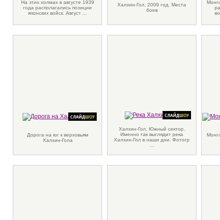
На этих холмах в августе 1939
Монго
Халхин-Гол, 2009 год. Места
года располагались позиции
ра
боев
японских войск. Август ...
во
Халхин-Гол. Южный сектор.
Именно так выглядит река
Дорога на юг к верховьям
Монг
Халхин-Гол в наши дни. Фотогр
Халхин-Гола
...