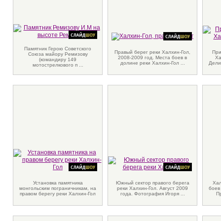
Памятник Герою Советского
Правый берег реки Халхин-Гол,
При
Союза майору Ремизову
2008-2009 год. Места боев в
Ха
(командиру 149
долине реки Халхин-Гол ...
Дели
мотострелкового п ...
Установка памятника
Южный сектор правого берега
Хал
монгольским пограничникам, на
реки Халхин-Гол. Август 2009
боев
правом берегу реки Халхин-Гол
года. Фотография Игоря ...
Пр