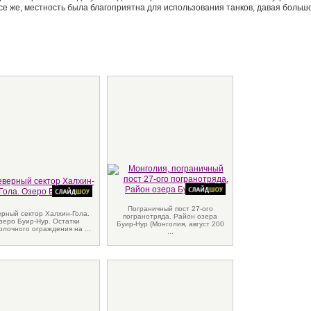
все же, местность была благоприятна для использования танков, давая больш
Пограничный пост 27-ого
рный сектор Халхин-Гола.
погранотряда. Район озера
зеро Буир-Нур. Остатки
Буир-Нур (Монголия, август 200
олочного ограждения на ...
...