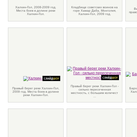
Халхин-Гол, 2008-2009 год.
Кладбище советских воинов на
В
Места боев в долине реки
горе Хамар Даба, Монголия,
прав
Халхин-Гол.
Халхин-Гол, 2009 год.
Правый берег реки Халхин-Гол -
Правый берег реки Халхин-Гол,
Барх
сильно пересеченная
2009 год. Места боев в долине
Хал
местность, с большим количест
реки Халхин-Гол.
...