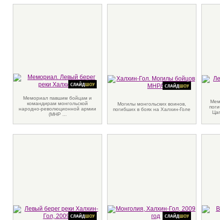
Мемориал павшим бойцам и
Мем
командирам монгольской
Могилы монгольских воинов,
поги
народно-революционной армии
погибших в боях на Халхин-Голе
Цаг
(МНР ...