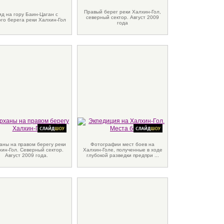
Правый берег реки Халхин-Гол,
ид на гору Баин-Цаган с
северный сектор. Август 2009
ого берега реки Халхин-Гол
года
аны на правом берегу реки
Фотографии мест боев на
хин-Гол. Северный сектор.
Халхин-Голе, полученные в ходе
Август 2009 года.
глубокой разведки предпри ...