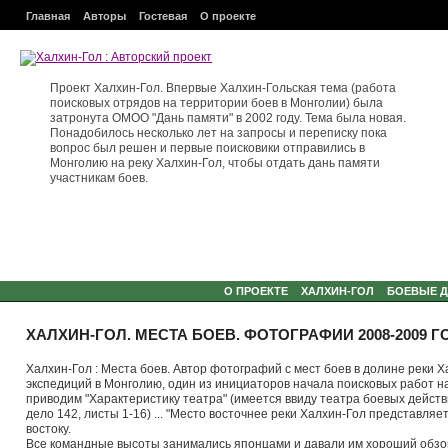
Главная
Авторы
Гостевая
О проекте
Проект Халхин-Гол. Впервые Халхин-Гольская тема (работа
поисковых отрядов на территории боев в Монголии) была
затронута ОМОО "Дань памяти" в 2002 году. Тема была новая.
Понадобилось несколько лет на запросы и переписку пока
вопрос был решен и первые поисковики отправились в
Монголию на реку Халхин-Гол, чтобы отдать дань памяти
участникам боев.
О ПРОЕКТЕ
ХАЛХИН-ГОЛ
БОЕВЫЕ 
ХАЛХИН-ГОЛ. МЕСТА БОЕВ. ФОТОГРАФИИ 2008-2009 
Халхин-Гол : Места боев. Автор фотографий с мест боев в долине реки Х
экспедиций в Монголию, один из инициаторов начала поисковых работ н
приводим "Характеристику театра" (имеется ввиду театра боевых действ
дело 142, листы 1-16) ... "Место восточнее реки Халхин-Гол представля
востоку.
Все командные высоты занимались японцами и давали им хороший обзор