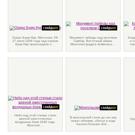
Озеро Буир-Нур, Монголия. 26-
Монумент победы над поселком
Клад
27 июня 1939 года над озером
Сумбэр. Восточный аймак,
и с
Буир-Нур происходили о ...
Монголия (радуга появилась ...
гор
Небо над этой степью стало
В монгольской степи до сих пор
ареной ожесточенных
Гор
лежат обломки, сбитых в ходе
воздушных боев 1939 года.
Халхин-Гольских бое ...
Монголи ...