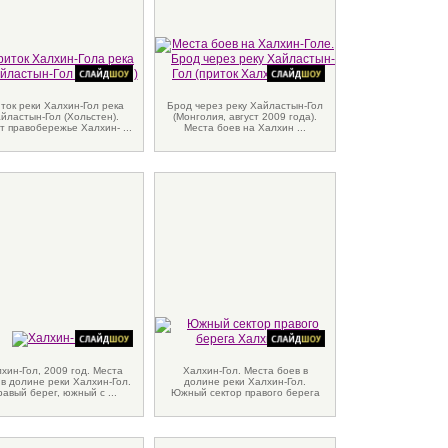
ток реки Халхин-Гол река
Брод через реку Хайластын-Гол
йластын-Гол (Хольстен).
(Монголия, август 2009 года).
т правобережье Халхин- ...
Места боев на Халхин ...
хин-Гол, 2009 год. Места
Халхин-Гол. Места боев в
 в долине реки Халхин-Гол.
долине реки Халхин-Гол.
авый берег, южный с ...
Южный сектор правого берега