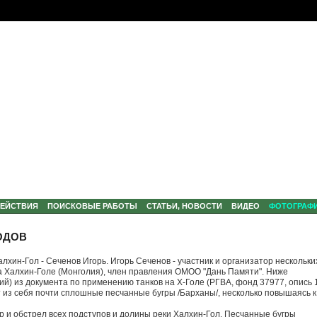
ДЕЙСТВИЯ
ПОИСКОВЫЕ РАБОТЫ
СТАТЬИ, НОВОСТИ
ВИДЕО
ФОТОГРАФ
ГОДОВ
алхин-Гол -
Сеченов Игорь. Игорь Сеченов - участник и организатор нескольки
а Халхин-Голе (Монголия), член правления ОМОО "
Дань Памяти". Ниже
ий) из документа по применению танков на Х-Голе (РГВА, фонд 37977, опись 1
ет из себя почти сплошные песчанные бугры /Барханы/, несколько повышаясь к
 и обстрел всех подступов и долины реки Халхин-Гол. Песчанные бугры