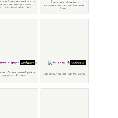
льский пограничный пост в
Номонхана. Именно по
йоне Номонхана, самая
названию местности Номонхан,
сточная точка Монголии
Халх ...
олия. Юго-восточный район
Вид на Китай (КНР) из Монголии
границы с Китаем