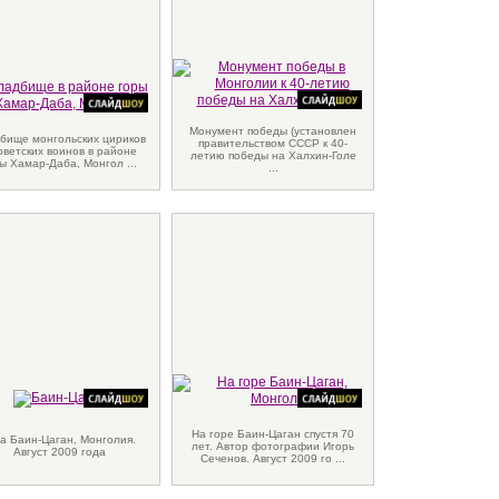
Монумент победы (установлен
бище монгольских цириков
правительством СССР к 40-
оветских воинов в районе
летию победы на Халхин-Голе
ы Хамар-Даба, Монгол ...
...
На горе Баин-Цаган спустя 70
а Баин-Цаган, Монголия.
лет. Автор фотографии Игорь
Август 2009 года
Сеченов. Август 2009 го ...