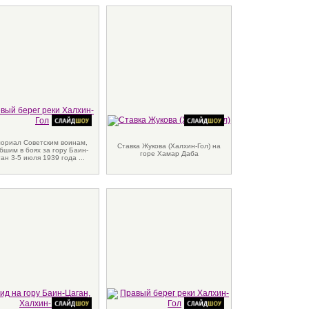
ориал Советским воинам,
Ставка Жукова (Халхин-Гол) на
бшим в боях за гору Баин-
горе Хамар Даба
ан 3-5 июля 1939 года ...