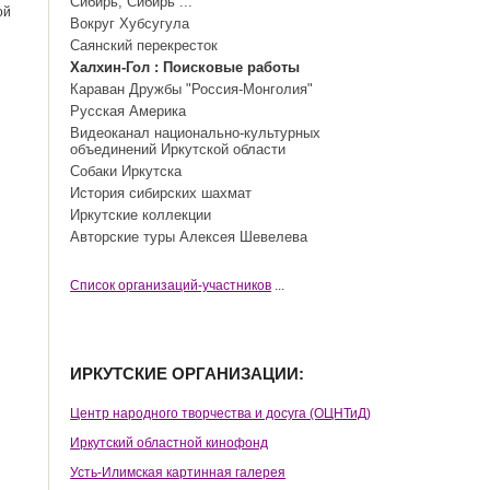
Сибирь, Сибирь ...
ой
Вокруг Хубсугула
Саянский перекресток
Халхин-Гол : Поисковые работы
Караван Дружбы "Россия-Монголия"
Русская Америка
Видеоканал национально-культурных
объединений Иркутской области
Собаки Иркутска
История сибирских шахмат
Иркутские коллекции
Авторские туры Алексея Шевелева
Cписок организаций-участников
...
ИРКУТСКИЕ ОРГАНИЗАЦИИ:
Центр народного творчества и досуга (ОЦНТиД)
Иркутский областной кинофонд
Усть-Илимская картинная галерея