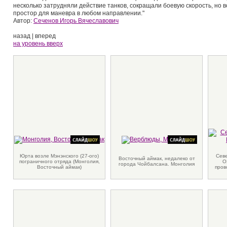
несколько затрудняли действие танков, сокращали боевую скорость, но 
простор для маневра в любом направлении."
Автор:
Сеченов Игорь Вячеславович
назад
|
вперед
на уровень вверх
Юрта возле Мэнэнского (27-ого)
Севе
Восточный аймак, недалеко от
пограничного отряда (Монголия,
О
города Чойбалсана. Монголия
Восточный аймак)
пров