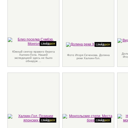
Южный сектор правого берега
Доли
Халхин-Гола. Нашей
Фото Игоря Сеченова. Долина
Иго
экспедицией здесь не было
реки Халхин-Гол.
обнаруж ...