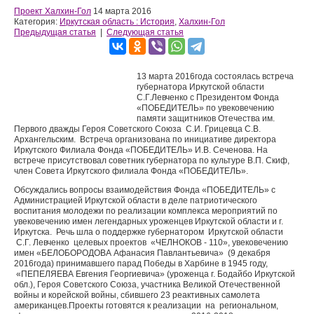
Проект Халхин-Гол
14 марта 2016
Категория:
Иркутская область : История
,
Халхин-Гол
Предыдущая статья
|
Следующая статья
13 марта 2016года состоялась встреча
губернатора Иркутской области
С.Г.Левченко с Президентом Фонда
«ПОБЕДИТЕЛЬ» по увековечению
памяти защитников Отечества им.
Первого дважды Героя Советского Союза С.И. Грицевца С.В.
Архангельским. Встреча организована по инициативе директора
Иркутского Филиала Фонда «ПОБЕДИТЕЛЬ» И.В. Сеченова. На
встрече присутствовал советник губернатора по культуре В.П. Скиф,
член Совета Иркутского филиала Фонда «ПОБЕДИТЕЛЬ».
Обсуждались вопросы взаимодействия Фонда «ПОБЕДИТЕЛЬ» с
Администрацией Иркутской области в деле патриотического
воспитания молодежи по реализации комплекса мероприятий по
увековечению имен легендарных уроженцев Иркутской области и г.
Иркутска. Речь шла о поддержке губернатором Иркутской области
С.Г. Левченко целевых проектов «ЧЕЛНОКОВ - 110», увековечению
имен «БЕЛОБОРОДОВА Афанасия Павлантьевича» (9 декабря
2016года) принимавшего парад Победы в Харбине в 1945 году,
«ПЕПЕЛЯЕВА Евгения Георгиевича» (уроженца г. Бодайбо Иркутской
обл.), Героя Советского Союза, участника Великой Отечественной
войны и корейской войны, сбившего 23 реактивных самолета
американцев.Проекты готовятся к реализации на региональном,