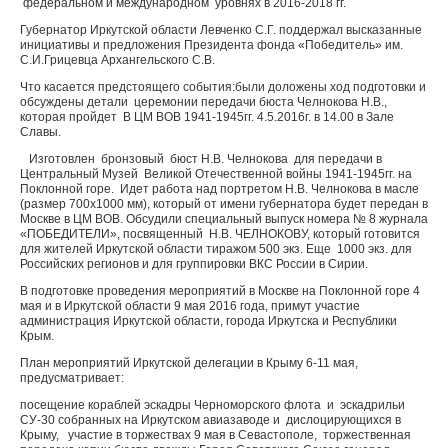
федеральном и международном уровнях в 2016-2018 гг.
Губернатор Иркутской области Левченко С.Г. поддержал высказанные
инициативы и предложения Президента фонда «Победитель» им.
С.И.Грицевца Архангельского С.В.
Что касается предстоящего события:были доложены ход подготовки и
обсуждены детали церемонии передачи бюста Челнокова Н.В.,
которая пройдет В ЦМ ВОВ 1941-1945гг. 4.5.2016г. в 14.00 в Зале
Славы.
Изготовлен бронзовый бюст Н.В. Челнокова для передачи в
Центральный Музей Великой Отечественной войны 1941-1945гг. на
Поклонной горе. Идет работа над портретом Н.В. Челнокова в масле
(размер 700х1000 мм), который от имени губернатора будет передан в
Москве в ЦМ ВОВ. Обсудили специальный выпуск номера № 8 журнала
«ПОБЕДИТЕЛИ», посвященный Н.В. ЧЕЛНОКОВУ, который готовится
для жителей Иркутской области тиражом 500 экз. Еще 1000 экз. для
Российских регионов и для группировки ВКС России в Сирии.
В подготовке проведения мероприятий в Москве на Поклонной горе 4
мая и в Иркутской области 9 мая 2016 года, примут участие
администрация Иркутской области, города Иркутска и Республики
Крым.
План мероприятий Иркутской делегации в Крыму 6-11 мая,
предусматривает:
посещение кораблей эскадры Черноморского флота и эскадрильи
СУ-30 собранных на Иркутском авиазаводе и дислоцирующихся в
Крыму, участие в торжествах 9 мая в Севастополе, торжественная