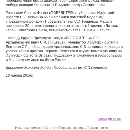
передача копии бюста дважды Героя Советского Союза генерал-
майора авиации ЧелноковаН.В. музею города Севастополя.
Решением Совета Фонда «ПОБЕДИТЕЛЬ» губернатор Иркутской
области С. Г. Левченко был награжден памятной медалью,
учрежденной фондом «Победитель» им. С.И. Грицевца. Медаль
посвящена 50-летию выхода человека в открытый космос: «Дважды
Герой Советского Союза, летчик-космонавт СССР А.А. Леонов».
Награду вручил Президент Фонда «ПОБЕДИТЕЛЬ» С.В.
Архангельский (внук С.И. Грицевца).
Губернатор Иркутской области
Левченко С.Г. поблагодарил Архангельского С.В. за внимание фонда к
увековечению иркутян - героев Отечества и вручил памятную книгу об
Иркутской области. Выразил поддержку и понимание в этом большом
и благородном деле на благо России.
Директор филиала фонда «Победитель» им. С.И.Грицевца
13 марта 2016г.
Версия для печати
Иркутская область
/
Cтатьи
/
Первая страница
/
Тематические