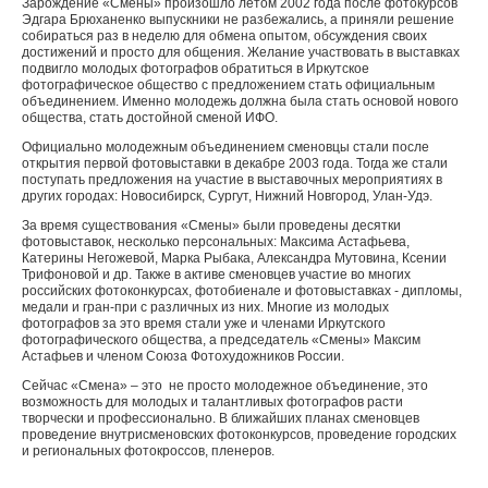
Зарождение «Смены» произошло летом 2002 года после фотокурсов
Эдгара Брюханенко выпускники не разбежались, а приняли решение
собираться раз в неделю для обмена опытом, обсуждения своих
достижений и просто для общения. Желание участвовать в выставках
подвигло молодых фотографов обратиться в Иркутское
фотографическое общество с предложением стать официальным
объединением. Именно молодежь должна была стать основой нового
общества, стать достойной сменой ИФО.
Официально молодежным объединением сменовцы стали после
открытия первой фотовыставки в декабре 2003 года. Тогда же стали
поступать предложения на участие в выставочных мероприятиях в
других городах: Новосибирск, Сургут, Нижний Новгород, Улан-Удэ.
За время существования «Смены» были проведены десятки
фотовыставок, несколько персональных: Максима Астафьева,
Катерины Негожевой, Марка Рыбака, Александра Мутовина, Ксении
Трифоновой и др. Также в активе сменовцев участие во многих
российских фотоконкурсах, фотобиенале и фотовыставках - дипломы,
медали и гран-при с различных из них. Многие из молодых
фотографов за это время стали уже и членами Иркутского
фотографического общества, а председатель «Смены» Максим
Астафьев и членом Союза Фотохудожников России.
Сейчас «Смена» – это не просто молодежное объединение, это
возможность для молодых и талантливых фотографов расти
творчески и профессионально. В ближайших планах сменовцев
проведение внутрисменовских фотоконкурсов, проведение городских
и региональных фотокроссов, пленеров.