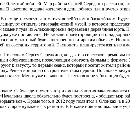
ит 90-летний юбилей. Мэр района Сергей Середкин рассказал, чт
ми. В качестве подарка жителям в день юбилея планируется откр
В нем дети смогут заниматься волейболом и баскетболом. Будет
анируют открыть этнографический музей, в котором представят
 момент туда из Александровска перевезена деревянная юрта. По
Срубы уже поставлены. Не забыли проектировщики и о надворных
тся и дом, который будет построен по татарским обычаям. Но пок
дей из соседних территорий. Экспонаты планируется взять из и
. По словам Сергея Середкина, когда-то в советское время там 
нащен оборудованием, позволяющим смотреть фильмы в формате 3
ируют к августу, то первый сеанс, который посетят жители рай
оду. Решен вопрос и со строительством церкви. По словам ведущ
влен крест. Место уже освящено. Так что вскоре у боханцев буде
охане. Сейчас дети учатся в три смены. Занятия заканчиваются
Начальная школа обязательно будет построена, - обещает мэр рай
ормативов». Кроме того, в 2012 году появится в Олонках, а в 20
к как старое нуждается в ремонте. В Бохане новое дошкольное учр