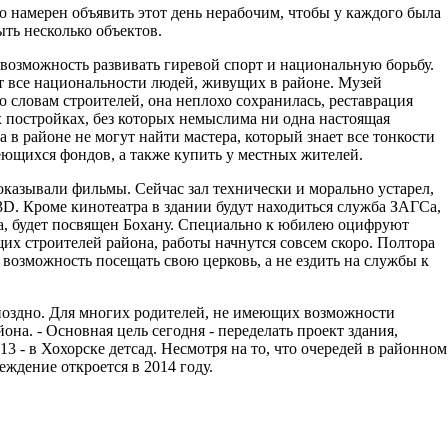
о намерен объявить этот день нерабочим, чтобы у каждого была
ыть несколько объектов.
 возможность развивать гиревой спорт и национальную борьбу.
 все национальности людей, живущих в районе. Музей
 словам строителей, она неплохо сохранилась, реставрация
 постройках, без которых немыслима ни одна настоящая
а в районе не могут найти мастера, который знает все тонкости
меющихся фондов, а также купить у местных жителей.
показывали фильмы. Сейчас зал технически и морально устарел,
D. Кроме кинотеатра в здании будут находиться служба ЗАГСа,
она, будет посвящен Бохану. Специально к юбилею оцифруют
их строителей района, работы начнутся совсем скоро. Полтора
т возможность посещать свою церковь, а не ездить на службы к
 поздно. Для многих родителей, не имеющих возможности
она. - Основная цель сегодня - переделать проект здания,
13 - в Хохорске детсад. Несмотря на то, что очередей в районном
еждение откроется в 2014 году.