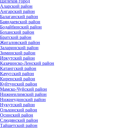
Шелехов город
Аларский район
Ангарский район
Балаганский район
Баяндаевский район
Бодайбинский район
Боханский район
Братский район
Жигаловский район
Заларинский район
Зиминский район
Иркутский район
Казачинско-Ленский район
Катангский район
Качугский район
Киренский район
Куйтунский район
Мамско-Чуйский район
Нижнеилимский район
Нижнеудинский район
Нукутский район
Ольхонский район
Осинский район
Слюдянский район
Тайшетский район