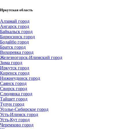
Иркутская область
Алзамай город
Ангарск город
Байкальск город
Бирюсинск город
Бодайбо город
Братск город
Вихоревка город
Железногорск-Илимский город
Зима город
Иркутск город
Киренск город
Нижнеудинск город
Саянск город
Свирск город
Слюдянка город
Тайшет город
Тулун город
Усолье-Сибирское город
Усть-Илимск город
Усть-Кут город
Черемхово город