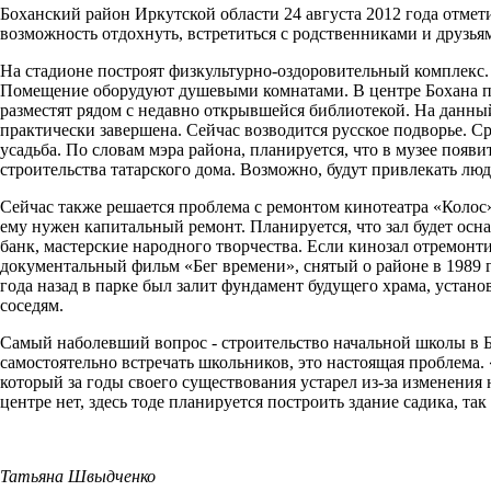
Боханский район Иркутской области 24 августа 2012 года отмет
возможность отдохнуть, встретиться с родственниками и друзья
На стадионе построят физкультурно-оздоровительный комплекс. 
Помещение оборудуют душевыми комнатами. В центре Бохана пл
разместят рядом с недавно открывшейся библиотекой. На данный
практически завершена. Сейчас возводится русское подворье. 
усадьба. По словам мэра района, планируется, что в музее появи
строительства татарского дома. Возможно, будут привлекать лю
Сейчас также решается проблема с ремонтом кинотеатра «Колос»
ему нужен капитальный ремонт. Планируется, что зал будет ос
банк, мастерские народного творчества. Если кинозал отремонт
документальный фильм «Бег времени», снятый о районе в 1989 г
года назад в парке был залит фундамент будущего храма, устано
соседям.
Самый наболевший вопрос - строительство начальной школы в Б
самостоятельно встречать школьников, это настоящая проблема. «
который за годы своего существования устарел из-за изменения н
центре нет, здесь тоде планируется построить здание садика, та
Татьяна Швыдченко