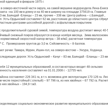
ной единицей в феврале 1975 г.
в северо-восточной части округа, на самой вершине водораздела Лена-Енисе
ракта –на 100 км в длину и на 40 км в ширину на площади 375619 га. Главные
3 км, Баяндай -Еланцы – 23 км, прочие – 338 км. Центр района – с.Баяндай ,
п. Усть-Ордынский составляет 62 км, расстояние до областного центра г.Ирку
областным центрами шоссейной дорогой с асфальтовым покрытием.
 продолжительной суровой зимой, температура воздуха достигает минус 40-
йчивый снежный покров образуется в конце ноября месяца. Зима малоснежн
2, нормативный скоростной напор ветра – 38 кг/м2; расчетная температура
о
С. Промерзание грунтов до 3,0 м. Сейсмичность – 8 баллов.
ют речки: Тамара, Мурин, Ишин-гол, на северо-востоке – Унгура, Ходанца.
ледующие дороги: Усть-Ордынский – Качуг – 83 км, Баяндай - Еланцы – 23 км
ебя 12 муниципальных образований, в состав которых входит 48 сельских
нность населения составляет на 01.01.2008 г. - 12755 чел.
она составляет 226 341 га, в т.ч. возможна для эксплуатации 170 126 га. Ле
ом числе перестойный ( спелый) – 97 796 га, из них хвойных – 67 792 га. Расче
з них хвойных – 194,9 т.м3.
пределяющих социально-экономическое развитие муниципального образован