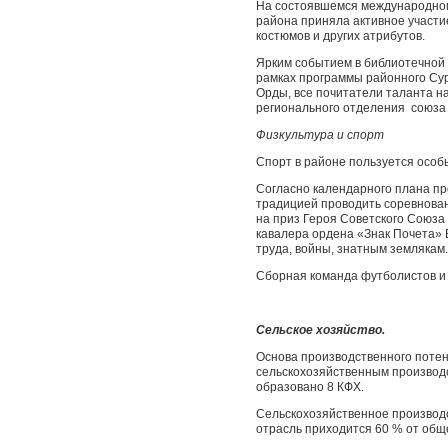
На состоявшемся международном
района приняла активное участи
костюмов и других атрибутов.
Ярким событием в библиотечной 
рамках программы районного Сур
Орды, все почитатели таланта н
регионального отделения союза 
Физкультура и спорт
Спорт в районе пользуется особ
Согласно календарного плана п
традицией проводить соревнован
на приз Героя Советского Союза
кавалера ордена «Знак Почета» 
труда, войны, знатным землякам.
Сборная команда футболистов и 
Сельское хозяйство.
Основа производственного потен
сельскохозяйственным производс
образовано 8 КФХ.
Сельскохозяйственное производс
отрасль приходится 60 % от общ