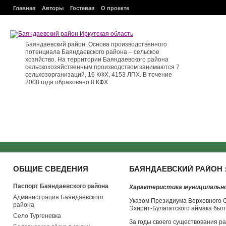
Главная
Авторы
Гостевая
О проекте
Баяндаевский район. Основа производственного
потенциала Баяндаевского района – сельское
хозяйство. На территории Баяндаевского района
сельскохозяйственным производством занимаются 7
сельхозорганизаций, 16 КФХ, 4153 ЛПХ. В течение
2008 года образовано 8 КФХ.
ОБЩИЕ СВЕДЕНИЯ
БАЯНДАЕВСКИЙ РАЙОН 
Паспорт Баяндаевского района
Характеристика муниципально
Администрация Баяндаевского
Указом Президиума Верховного С
района
Эхирит-Булагатского аймака был
Село Тургеневка
За годы своего существования ра