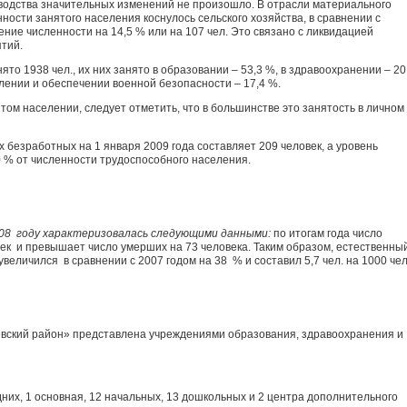
водства значительных изменений не произошло. В отрасли материального
ости занятого населения коснулось сельского хозяйства, в сравнении с
ие численности на 14,5 % или на 107 чел. Это связано с ликвидацией
ятий.
то 1938 чел., их них занято в образовании – 53,3 %, в здравоохранении – 20
равлении и обеспечении военной безопасности – 17,4 %.
ом населении, следует отметить, что в большинстве это занятость в личном
 безработных на 1 января 2009 года составляет 209 человек, а уровень
 % от численности трудоспособного населения.
008 году характеризовалась следующими данными:
по итогам года число
ек и превышает число умерших на 73 человека. Таким образом, естественны
увеличился в сравнении с 2007 годом на 38 % и составил 5,7 чел. на 1000 чел
ский район» представлена учреждениями образования, здравоохранения и
них, 1 основная, 12 начальных, 13 дошкольных и 2 центра дополнительного