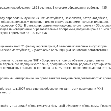
реждениях обучаются 1863 ученика. В системе образования работают 435
году определены лучшие из них: Загатуйская, Покровская, Хатар-Хадайская,
и образовательных учреждения имеют статус экспериментальных площадок:
Покровская СОШ. В рамках приоритетного национального проекта «Образова
ющая инновационные образовательные программы, получила грант в 1 млн.р
аждены премиями по 100 тыс.руб.
щь оказывают 21 фельдшерский пункт, 4 сельские врачебные амбулатории
ьевская,Загатуйская), 2 участковые больницы (Ользоновская,Хоготовская) и
приятия по реализации ПНП «Здоровье»: в полном объеме осуществлены
м первичного медицинского звена, профинансированы родовые сертификаты
я работающих граждан выполнена на 69 %, также проводилась дополнител
прошли лицензирование на право занятия медицинской деятельностью срок
аботодатель 2007 года в целях обеспечения занятости населения» МУЗ
е место.
л работу под эгидой «Года культуры Иркутской области» и «Года семьи России