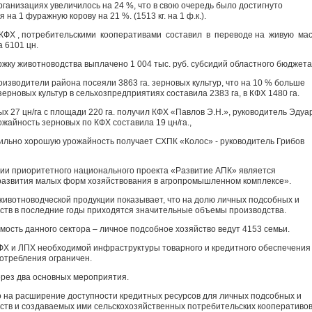
ганизациях увеличилось на 24 %, что в свою очередь было достигнуто
на 1 фуражную корову на 21 %. (1513 кг. на 1 ф.к.).
, КФХ , потребительскими кооперативами составил в переводе на живую ма
а 6101 цн.
ржку животноводства выплачено 1 004 тыс. руб. субсидий областного бюдже
изводители района посеяли 3863 га. зерновых культур, что на 10 % больше
ерновых культур в сельхозпредприятиях составила 2383 га, в КФХ 1480 га.
 27 цн/га с площади 220 га. получил КФХ «Павлов Э.Н.», руководитель Эдуа
жайность зерновых по КФХ составила 19 цн/га.,
ильно хорошую урожайность получает СХПК «Колос» - руководитель Грибов
и приоритетного национального проекта «Развитие АПК» является
азвития малых форм хозяйствования в агропромышленном комплексе».
животноводческой продукции показывает, что на долю личных подсобных и
йств в последние годы приходятся значительные объемы производства.
мость данного сектора – личное подсобное хозяйство ведут 4153 семьи.
 КФХ и ЛПХ необходимой инфраструктуры товарного и кредитного обеспечения
потребления ограничен.
рез два основных мероприятия.
 на расширение доступности кредитных ресурсов для личных подсобных и
йств и создаваемых ими сельскохозяйственных потребительских кооперативов