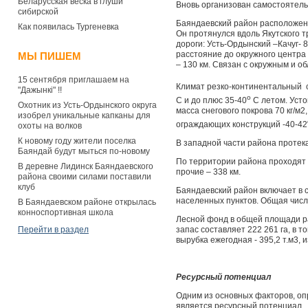
Беларусская вёска в глуши
Вновь организован самостоятель
сибирской
Баяндаевский район расположен 
Как появилась Тургеневка
Он протянулся вдоль Якутского т
дороги: Усть-Ордынский –Качуг- 8
расстояние до окружного центра 
МЫ ПИШЕМ
– 130 км. Связан с окружным и 
15 сентября приглашаем на
Климат резко-континентальный с
"Дажынкі" !!
о
С и до плюс 35-40
С летом. Усто
Охотник из Усть-Ордынского округа
масса снегового покрова 70 кг/м
изобрел уникальные капканы для
ограждающих конструкций -40-42
охоты на волков
К новому году жители поселка
В западной части района протека
Баяндай будут мыться по-новому
По территории района проходят с
В деревне Лидинск Баяндаевского
прочие – 338 км.
района своими силами поставили
клуб
Баяндаевский район включает в с
населенных пунктов. Общая числе
В Баяндаевском районе открылась
конноспортивная школа
Лесной фонд в общей площади рай
Перейти в раздел
запас составляет 222 261 га, в т
вырубка ежегодная - 395,2 т.м3, и
Ресурсный потенциал
Одним из основных факторов, о
является ресурсный потенциал.