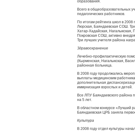
образования.
Всего в общеобразовательных уч
педагогических работников.
По итогам рейтинга школ в 2008 
Люрская, Баяндаевская СОШ. Тр
Хатар-Хадайская, Нагалыкская, 
Покровская СОШ, активно внедря
Три лучших учителя района нагр
Здравоохранение
Лечебно-профилактическую помо
(Кырменская, Нагалыкская, Васил
районная больница.
В 2008 году продолжались меро
выплаты медицинским работника
дополнительная диспансеризаци
иммунизация взрослых и детей.
Все ЛПУ Баяндаевского района 
на 5 лет.
В областном конкурсе «Лучший р
Баяндаевская ЦРБ заняла перво
Культура
В 2008 году отдел культуры нача