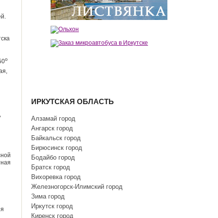
й.
тска
о
50
ая,
ИРКУТСКАЯ ОБЛАСТЬ
,
Алзамай город
Ангарск город
Байкальск город
Бирюсинск город
сной
Бодайбо город
тная
Братск город
Вихоревка город
Железногорск-Илимский город
Зима город
Иркутск город
ия
Киренск город