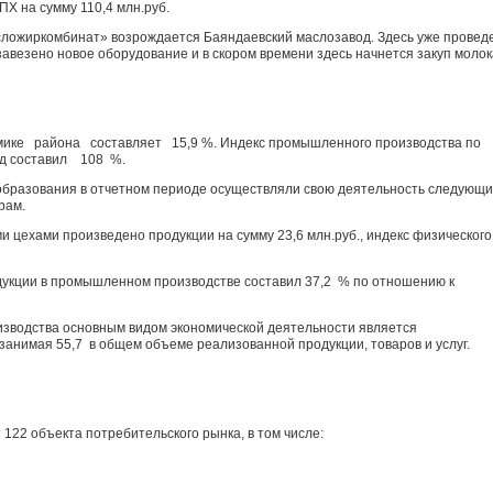
Х на сумму 110,4 млн.руб.
ложиркомбинат» возрождается Баяндаевский маслозавод. Здесь уже провед
авезено новое оборудование и в скором времени здесь начнется закуп молок
ике района составляет 15,9 %. Индекс промышленного производства по
од составил 108 %.
образования в отчетном периоде осуществляли свою деятельность следующ
рам.
 цехами произведено продукции на сумму 23,6 млн.руб., индекс физического
дукции в промышленном производстве составил 37,2 % по отношению к
изводства основным видом экономической деятельности является
анимая 55,7 в общем объеме реализованной продукции, товаров и услуг.
122 объекта потребительского рынка, в том числе: