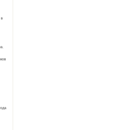
 в
а.
иков
года