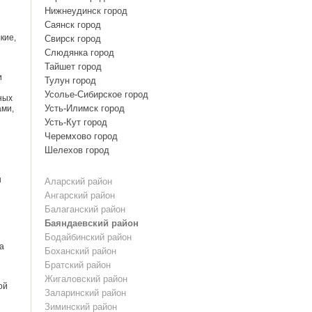
Нижнеудинск город
Саянск город
кие,
Свирск город
Слюдянка город
Тайшет город
и
Тулун город
Усолье-Сибирское город
ных
Усть-Илимск город
ами,
Усть-Кут город
Черемхово город
Шелехов город
ы
Аларский район
Ангарский район
Балаганский район
Баяндаевский район
Бодайбинский район
а
Боханский район
Братский район
Жигаловский район
ой
Заларинский район
Зиминский район