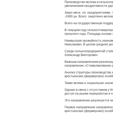
Производство молока в сельхозор
увеличением продуктивности удоя 
Закуп мяса с/х предприятиями 
-2480 цн. Всего закуплено молок
Всего на государственную подде
В текущем году сельхозтоваропро
прошлого года. Площадь посева з
Наивысшую урожайность зерновых
Николаевич. В целом средняя уро
Среди сельхозпредприятий стаб
Александр Викторович.
Важным направлением реализаци
направление «Стимулирование р
Анализ структуры производства 
крестьянских (фермерских) хозя
Также велика и социальная значи
Однако в связи с отсутствием у
доступ на рынки переработки и 
Это направление реализуется че
Первое направление направлено
крестьянских (фермерских) хозя