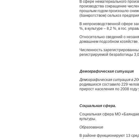
В сфере нематериального произ
производства сокращение численн
прошлым годом произошло снижен
(банкротством) сельхоз предпри
В непроизводственной сфере заня
%, в культуре – 8,2 %, в гос. уп
Относительно сведений о незанят
домашнем подсобном хозяйстве.
Численность зарегистрированных
регистрируемой безработицы 3,0
Демографическая ситуация
Демографическая ситуация в 2
родившихся составило 229 челов
прирост населения по 2008 году 
Социальная сфера.
Социальная сфера МО «Баяндаев
культуры.
Образование
В районе функционируют 13 сред