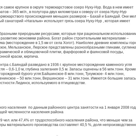
я самое крупное в округе термокарстовое озеро Нуху-Нур. Вода в нем имеет
атов – 365 мг/л., в полутора-двух километрах к северу от озера Нуху-Нур
ермокарствого происхождения меньших размеров – Бахай и Баяндай. Они мел
ый санаторий «Нагалык» использует грязь озера Нуху-Нур , которая имеет
образными природными ресурсами, которые при рациональном использовани
 развитию экономики района. Богат район строительными материалами –
ка (месторождение в 1,5 км от села Хогот). Наиболее древние комплексы гор
кое, Мельзанское, Люрское представлены разнообразными глинами, суглинк
рамической и облицовочной плитки, фарфоровой и фаянсовой посуды,
онной краски, кирпича.
центра с.Баяндай разведано в 1936 г. крупное месторождение каменного угля
я – 0,6-1,0 м, глубина залегания 0,5 м. Запасы оценены в 56 млн.тонн. Кроме
торождений бурого угля:Байшинское-8 млн.тонн, Тухумское- 4 млн.тонн,
ленинское – 50 млн.тонн, Вершинское – 31 млн.тонн. Имеются большие запас
стности Лидинск, используемого в птицеводстве.
ного населения по данным районного центра занятости на 1 января 2008 год
бщей численности населения района
9 чел. или 47,4% от трудоспособного населения района, что меньше чем за
еры материального производства составляет 40,5 %, доля непроизводственн