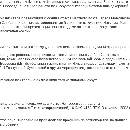
 национальном бурятском фестивале «Алтаргана», культура Баяндаевского
е. Проведена большая работа по сбору фольклора, изготовлению декораций,
жизни стала презентация сборника стихов местного поэта Тараса Манданова
-Харбана. Участниками мероприятия были гости из Бурятии, Иркутска. Усть-
ашего поэта. Эта презентация прошла в Доме литераторов Иркутского
писателей России.
ым приоритетом, которому уделяется немало внимания администрации район
роводятся районные спортивно-массовые мероприятия. В районе стало
ия, такие как открытое первенство У-ОБАО по вольной борьбе среди школьн
 Борсоева В.Б., футбольный турнир памяти Н.Амагзаева, спартакиаду памяти
Е.Н.Ехануровой-Хулхасовой и другие мероприятия, посвященные ветеранам
команда по стрельбе из лука являются чемпионами округа.
циала района – сельское хозяйство. На территории района
твом занимаются 7 сельхозорганизаций, 16 КФХ, 4153 ЛПХ. В течение 2008 
тво ориентировано на производство продукции животноводства, на данную
его объема.