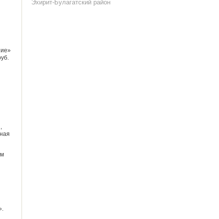
Эхирит-Булагатский район
ние»
уб.
,
ьная
ом
».