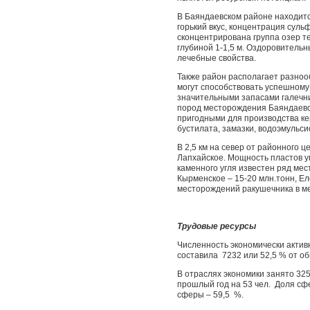
В Баяндаевском районе находитс
горький вкус, концентрация сульф
сконцентрирована группа озер т
глубиной 1-1,5 м. Оздоровительн
лечебные свойства.
Также район располагает разно
могут способствовать успешному
значительными запасами галечни
пород месторождения Баяндаевс
пригодными для производства ке
бустилата, замазки, водоэмульси
В 2,5 км на север от районного 
Лапхайское. Мощность пластов угл
каменного угля известен ряд мес
Кырменское – 15-20 млн.тонн, Е
месторождений ракушечника в ме
Трудовые ресурсы
Численность экономически актив
составила 7232 или 52,5 % от о
В отраслях экономики занято 325
прошлый год на 53 чел. Доля сф
сферы – 59,5 %.