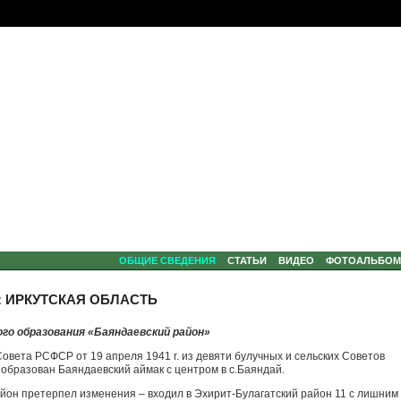
ОБЩИЕ СВЕДЕНИЯ
СТАТЬИ
ВИДЕО
ФОТОАЛЬБО
: ИРКУТСКАЯ ОБЛАСТЬ
го образования «Баяндаевский район»
овета РСФСР от 19 апреля 1941 г. из девяти булучных и сельских Советов
 образован Баяндаевский аймак с центром в с.Баяндай.
йон претерпел изменения – входил в Эхирит-Булагатский район 11 с лишним 