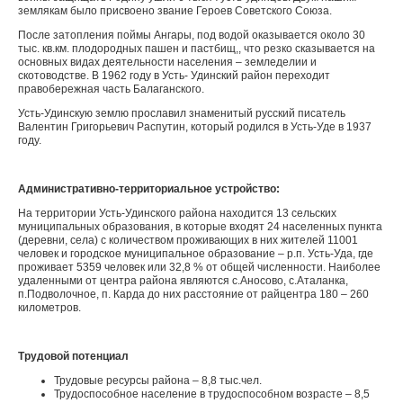
землякам было присвоено звание Героев Советского Союза.
После затопления поймы Ангары, под водой оказывается около 30
тыс. кв.км. плодородных пашен и пастбищ,, что резко сказывается на
основных видах деятельности населения – земледелии и
скотоводстве. В 1962 году в Усть- Удинский район переходит
правобережная часть Балаганского.
Усть-Удинскую землю прославил знаменитый русский писатель
Валентин Григорьевич Распутин, который родился в Усть-Уде в 1937
году.
Административно-территориальное устройство:
На территории Усть-Удинского района находится 13 сельских
муниципальных образования, в которые входят 24 населенных пункта
(деревни, села) с количеством проживающих в них жителей 11001
человек и городское муниципальное образование – р.п. Усть-Уда, где
проживает 5359 человек или 32,8 % от общей численности. Наиболее
удаленными от центра района являются с.Аносово, с.Аталанка,
п.Подволочное, п. Карда до них расстояние от райцентра 180 – 260
километров.
Трудовой потенциал
Трудовые ресурсы района – 8,8 тыс.чел.
Трудоспособное население в трудоспособном возрасте – 8,5