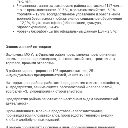
тыс. чел.
Численность занятых в экономике района составила 5117 чел. в
т. ч.: в промышленности-20,7 %, в сельском хозяйстве –5,9%,
торговля – 12,9%, государственное управление и обеспечение
военной безопасности, обязательное социальное обеспечение
– 12,1%, бюджетная сфера (образование, культура,
здравоохранение)- 24,4%;
уровень безработицы (по официальным данным ЦЗ) – 2.5 %;
Экономический потенциал
Экономика МО Усть-Удинский район представлена предприятиями
промышленного производства, сельского хозяйства, строительства,
торговли, прочими отраслями.
В районе зарегистрировано 106 юридических лиц, 251
индивидуальных предпринимателей, из них 95 КФХ.
На территории района работает 4 предприятия сельского хозяйства,
4 предприятия, занимающихся лесозаготовкой и переработкой,
торговлей –3, 2-предприятия строительством.
Предприятия района работают по нескольким видам экономической
деятельности.
Промышленность в районе представлена
лесозаготовками,
производством пиломатериалов, производство тепловой энергии,
хлеба и хлебобулочных изделий.
В районе производятся основные виды промышленной продукции: