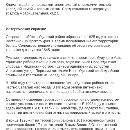
Климат в районе – резко континентальный с продолжительной
холодной зимой и теплым летом. Среднегодовая температура
воздуха – отрицательная, -3,2 С.
Историческая справка:
Современный Усть-Удинский район образован в 1925 году в составе
Восточно-Сибирского края. Первым поселением на его территории
была д.Солодково, первое упоминание об этом в исторических
хрониках датируется 1645 годом.
Русские землепроходцы начали заселять территорию будущего Усть-
Удинского района в конце ХVII века, тогда возникли Ново-Удинская
слобода и Яндинский острог, - центры одноименных волостей
Илимского уезда. Первыми жителями Ново-Удинской слободы были
ссыльные и крестьяне из Западной Сибири.
В 1856 году территория нынешнего Усть-Удинского района стала
частью Балаганского уезда. В эти годы регион интенсивно
развивается, увеличиваются площади обрабатываемых земель.
Со времени освоения территории русскими, она становится местом
ссылки уголовных и политических элементов. В 1903 году в ссылке
здесь находился И.В. Сталин. В Новой Уде, где содержали Сталина,
через три десятилетия был открыт мемориальный музей в его честь.
В конце 1920-х гг. на территории района в 101 населенном пункте
проживало более 17 тыс. жителей. В годы Великой Отечественной
войны защищать Родину ушли 6 тысяч усть-удинцев. Двум нашим