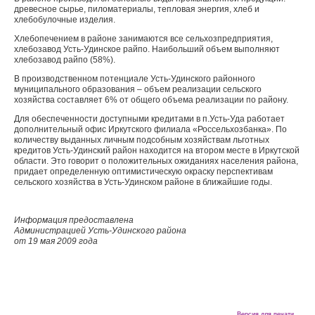
древесное сырье, пиломатериалы, тепловая энергия, хлеб и
хлебобулочные изделия.
Хлебопечением в районе занимаются все сельхозпредприятия,
хлебозавод Усть-Удинское райпо. Наибольший объем выполняют
хлебозавод райпо (58%).
В производственном потенциале Усть-Удинского районного
муниципального образования – объем реализации сельского
хозяйства составляет 6% от общего объема реализации по району.
Для обеспеченности доступными кредитами в п.Усть-Уда работает
дополнительный офис Иркутского филиала «Россельхозбанка». По
количеству выданных личным подсобным хозяйствам льготных
кредитов Усть-Удинский район находится на втором месте в Иркутской
области. Это говорит о положительных ожиданиях населения района,
придает определенную оптимистическую окраску перспективам
сельского хозяйства в Усть-Удинском районе в ближайшие годы.
Информация предоставлена
Администрацией Усть-Удинского района
от 19 мая 2009 года
Версия для печати