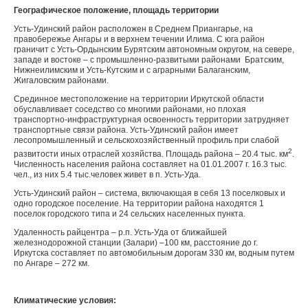
Географическое положение, площадь территории
Усть-Удинский район расположен в Среднем Приангарье, на
правобережье Ангары и в верхнем течении Илима. С юга район
граничит с Усть-Ордынским Бурятским автономным округом, на севере,
западе и востоке – с промышленно-развитыми районами Братским,
Нижнеилимским и Усть-Кутским и с аграрными Балаганским,
Жигаловским районами.
Срединное местоположение на территории Иркутской области
обуславливает соседство со многими районами, но плохая
транспортно-инфраструктурная освоенность территории затрудняет
транспортные связи района. Усть-Удинский район имеет
лесопромышленный и сельскохозяйственный профиль при слабой
2
развитости иных отраслей хозяйства. Площадь района – 20.4 тыс. км
.
Численность населения района составляет на 01.01.2007 г. 16.3 тыс.
чел., из них 5.4 тыс.человек живет в п. Усть-Уда.
Усть-Удинский район – система, включающая в себя 13 поселковых и
одно городское поселение. На территории района находятся 1
поселок городского типа и 24 сельских населенных пункта.
Удаленность райцентра – р.п. Усть-Уда от ближайшей
железнодорожной станции (Залари) –100 км, расстояние до г.
Иркутска составляет по автомобильным дорогам 330 км, водным путем
по Ангаре – 272 км.
Климатические условия: