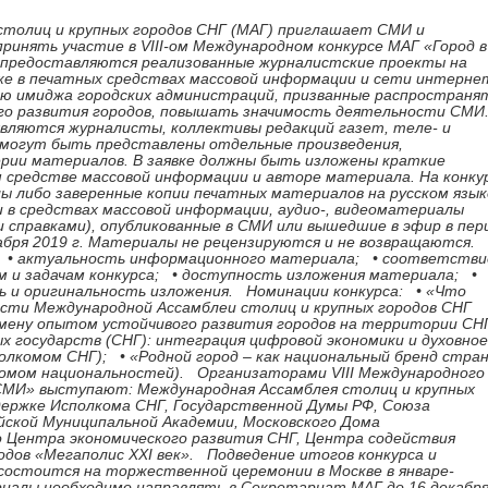
столиц и крупных городов СНГ (МАГ) приглашает СМИ и
ринять участие в VIII-ом Международном конкурсе МАГ «Город в
 предоставляются реализованные журналистские проекты на
же в печатных средствах массовой информации и сети интерне
ю имиджа городских администраций, призванные распространя
го развития городов, повышать значимость деятельности СМ
 являются журналисты, коллективы редакций газет, теле- и
с могут быть представлены отдельные произведения,
ерии материалов. В заявке должны быть изложены краткие
 средстве массовой информации и авторе материала. На конку
 либо заверенные копии печатных материалов на русском языке
 в средствах массовой информации, аудио-, видеоматериалы
справками), опубликованные в СМИ или вышедшие в эфир в пер
декабря 2019 г. Материалы не рецензируются и не возвращаются.
: • актуальность информационного материала; • соответстви
ям и задачам конкурса; • доступность изложения материала; •
ь и оригинальность изложения. Номинации конкурса: • «Что
сти Международной Ассамблеи столиц и крупных городов СНГ
бмену опытом устойчивого развития городов на территории СН
х государств (СНГ): интеграция цифровой экономики и духовное
олкомом СНГ); • «Родной город – как национальный бренд стра
Домом национальностей). Организаторами VIII Международного
 СМИ» выступают: Международная Ассамблея столиц и крупных
держке Исполкома СНГ, Государственной Думы РФ, Союза
йской Муниципальной Академии, Московского Дома
о Центра экономического развития СНГ, Центра содействия
дов «Мегаполис XXI век». Подведение итогов конкурса и
состоится на торжественной церемонии в Москве в январе-
иалы необходимо направлять в Секретариат МАГ до 16 декабр