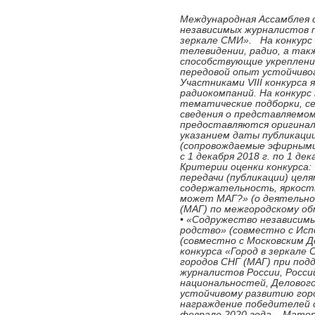
Международная Ассамблея 
независимых журналистов п
зеркале СМИ». На конкурс
телевидении, радио, а так
способствующие укреплени
передовой опыт устойчиво
Участниками VIII конкурса
радиокомпаний. На конкур
тематические подборки, с
сведения о представляемом
предоставляются оригиналы
указанием даты публикации
(сопровождаемые эфирными 
с 1 декабря 2018 г. по 1 
Критерии оценки конкурса
передачи (публикации) цел
содержательность, яркост
может МАГ?» (о деятельно
(МАГ) по межгородскому о
• «Содружество независимы
родство» (совместно с Исп
(совместно с Московским 
конкурса «Город в зеркале
городов СНГ (МАГ) при под
журналистов России, Росси
национальностей, Деловог
устойчивому развитию горо
награждение победителей 
феврале 2020 года. Матер