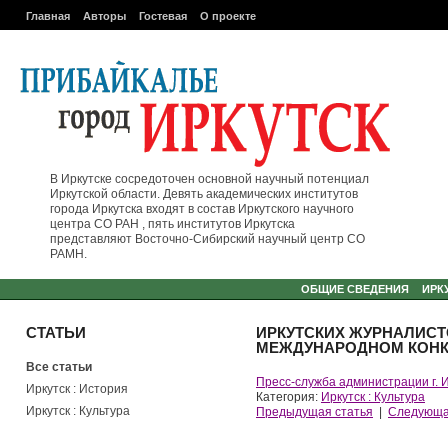
Главная
Авторы
Гостевая
О проекте
В Иркутске сосредоточен основной научный потенциал
Иркутской области. Девять академических институтов
города Иркутска входят в состав Иркутского научного
центра СО РАН , пять институтов Иркутска
представляют Восточно-Сибирский научный центр СО
РАМН.
ОБЩИЕ СВЕДЕНИЯ
ИРК
СТАТЬИ
ИРКУТСКИХ ЖУРНАЛИСТО
МЕЖДУНАРОДНОМ КОНКУ
Все статьи
Пресс-служба администрации г. 
Иркутск : История
Категория:
Иркутск : Культура
Иркутск : Культура
Предыдущая статья
|
Следующа