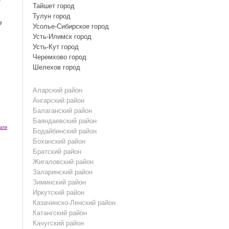
Тайшет город
Тулун город
е
Усолье-Сибирское город
Усть-Илимск город
Усть-Кут город
Черемхово город
Шелехов город
Аларский район
Ангарский район
Балаганский район
Баяндаевский район
ати
Бодайбинский район
Боханский район
Братский район
Жигаловский район
Заларинский район
Зиминский район
Иркутский район
Казачинско-Ленский район
Катангский район
Качугский район