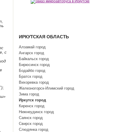
т,
ть
И.
ИРКУТСКАЯ ОБЛАСТЬ
Алзамай город
рс
, с
Ангарск город
Байкальск город
иод
Бирюсинск город
е
Бодайбо город
Братск город
Вихоревка город
Г);
Железногорск-Илимский город
Зима город
ны»
Иркутск город
Киренск город
Нижнеудинск город
Саянск город
Свирск город
Слюдянка город
я