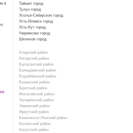
вы в
Тайшет город
Тулун город
Усолье-Сибирское город
Усть-Илимск город
ыл
Усть-Кут город
Черемхово город
т
Шелехов город
Аларский район
Ангарский район
Балаганский район
Баяндаевский район
Бодайбинский район
Боханский район
Братский район
ати
Жигаловский район
Заларинский район
Зиминский район
Иркутский район
Казачинско-Ленский район
Катангский район
Качугский район