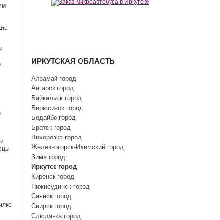
им
кие
и
ИРКУТСКАЯ ОБЛАСТЬ
ь
Алзамай город
Ангарск город
Байкальск город
Бирюсинск город
ю
Бодайбо город
Братск город
Вихоревка город
ки
Железногорск-Илимский город
урцы
Зима город
Иркутск город
Киренск город
Нижнеудинск город
Саянск город
ылке
Свирск город
Слюдянка город