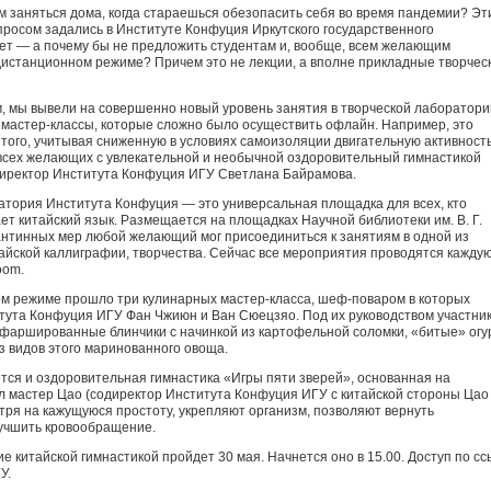
м заняться дома, когда стараешься обезопасить себя во время пандемии? Эт
просом задались в Институте Конфуция Иркутского государственного
вет — а почему бы не предложить студентам и, вообще, всем желающим
истанционном режиме? Причем это не лекции, а вполне прикладные творчес
, мы вывели на совершенно новый уровень занятия в творческой лаборатори
 мастер-классы, которые сложно было осуществить офлайн. Например, это
 того, учитывая сниженную в условиях самоизоляции двигательную активност
 всех желающих с увлекательной и необычной оздоровительный гимнастикой
директор Института Конфуция ИГУ Светлана Байрамова.
атория Института Конфуция — это универсальная площадка для всех, кто
ет китайский язык. Размещается на площадках Научной библиотеки им. В. Г.
антинных мер любой желающий мог присоединиться к занятиям в одной из
тайской каллиграфии, творчества. Сейчас все мероприятия проводятся кажду
oom.
ом режиме прошло три кулинарных мастер-класса, шеф-поваром в которых
тута Конфуция ИГУ Фан Чжиюн и Ван Сюецзяо. Под их руководством участни
 фаршированные блинчики с начинкой из картофельной соломки, «битые» ог
з видов этого маринованного овоща.
ся и оздоровительная гимнастика «Игры пяти зверей», основанная на
л мастер Цао (содиректор Института Конфуция ИГУ с китайской стороны Цао
тря на кажущуюся простоту, укрепляют организм, позволяют вернуть
лучшить кровообращение.
е китайской гимнастикой пройдет 30 мая. Начнется оно в 15.00. Доступ по сс
У.