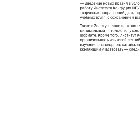
— Введение новых правил в усло
работу Института Конфуция ИГУ 
творческих направлений дистан
учебных групп, с сохранением в
Также в Zoom успешно проходят з
минимальный — только те, у ког
формате. Кроме того, Институт 
организовывать языковой летний
изучение разговорного китайског
(желающим участвовать — следит