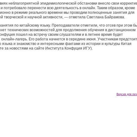
виях неблагоприятной эпидемиологической обстановки внесло свои корректи
и потребовало перенести всю деятельность в онлайн. Таким образом, кроме
ционно в режиме реального времени мы проводим полноценные занятия для
сей творческой и научной активности, — отметила Светлана Байрамова.
анятия по китайскому языку. Преподаватели отметили, что отсев при этом б
о нет технических возможностей для продолжения обучения в дистанционном
Конфуция пошел на встречу своим слушателям и в летнее время будет
 онлайн-лагерь. Его работа начнется в середине июня. Участникам предстои
о языка и знакомство и интересными фактами из истории и культуры Китая
е за новостями на сайте Института Конфуция ИГУ).
Версия для печ