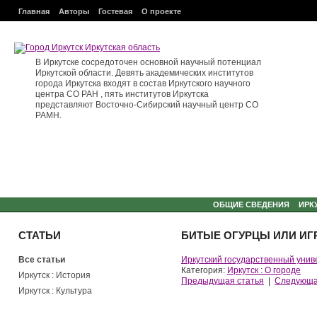
Главная
Авторы
Гостевая
О проекте
В Иркутске сосредоточен основной научный потенциал
Иркутской области. Девять академических институтов
города Иркутска входят в состав Иркутского научного
центра СО РАН , пять институтов Иркутска
представляют Восточно-Сибирский научный центр СО
РАМН.
ОБЩИЕ СВЕДЕНИЯ
ИРК
СТАТЬИ
БИТЫЕ ОГУРЦЫ ИЛИ ИГ
Все статьи
Иркутский государственный унив
Категория:
Иркутск : О городе
Иркутск : История
Предыдущая статья
|
Следующа
Иркутск : Культура