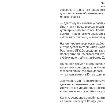
Че
во
университета и тут же нашли от
дополнительное образование в д
мастер-классы.
— Адаптируясь к новым условиям
Института и начали реализовать
кулинарный мастер-класс. Кроме
иркутян, наш институт знакомит
«Игры пяти зверей», — говорит 
Напомним, что творческая лабор
интересуется Китаем и/или изуча
Распутина ИГУ. До введения кар
мастерских: лингвистической, ки
субботу на онлайн-платформе Z
На данное время в дистанционн
выступили преподаватели Инсти
готовили яичницу с помидорами,
— так называется в Китае один и
Заслуженным интересом пользует
движениях животных. Как отмети
Инхуа), такие упражнения, несмо
естественную силу и гибкость, у
Кстати, очередное онлайн-заняти
на сайте Института Конфуция ИГ