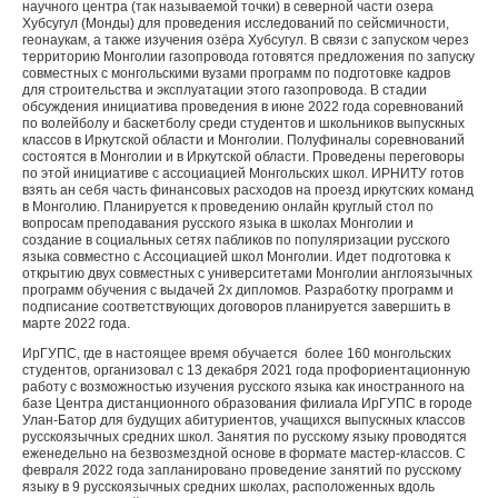
научного центра (так называемой точки) в северной части озера
Хубсугул (Монды) для проведения исследований по сейсмичности,
геонаукам, а также изучения озёра Хубсугул. В связи с запуском через
территорию Монголии газопровода готовятся предложения по запуску
совместных с монгольскими вузами программ по подготовке кадров
для строительства и эксплуатации этого газопровода. В стадии
обсуждения инициатива проведения в июне 2022 года соревнований
по волейболу и баскетболу среди студентов и школьников выпускных
классов в Иркутской области и Монголии. Полуфиналы соревнований
состоятся в Монголии и в Иркутской области. Проведены переговоры
по этой инициативе с ассоциацией Монгольских школ. ИРНИТУ готов
взять ан себя часть финансовых расходов на проезд иркутских команд
в Монголию. Планируется к проведению онлайн круглый стол по
вопросам преподавания русского языка в школах Монголии и
создание в социальных сетях пабликов по популяризации русского
языка совместно с Ассоциацией школ Монголии. Идет подготовка к
открытию двух совместных с университетами Монголии англоязычных
программ обучения с выдачей 2х дипломов. Разработку программ и
подписание соответствующих договоров планируется завершить в
марте 2022 года.
ИрГУПС, где в настоящее время обучается более 160 монгольских
студентов, организовал с 13 декабря 2021 года профориентационную
работу с возможностью изучения русского языка как иностранного на
базе Центра дистанционного образования филиала ИрГУПС в городе
Улан-Батор для будущих абитуриентов, учащихся выпускных классов
русскоязычных средних школ. Занятия по русскому языку проводятся
еженедельно на безвозмездной основе в формате мастер-классов. С
февраля 2022 года запланировано проведение занятий по русскому
языку в 9 русскоязычных средних школах, расположенных вдоль