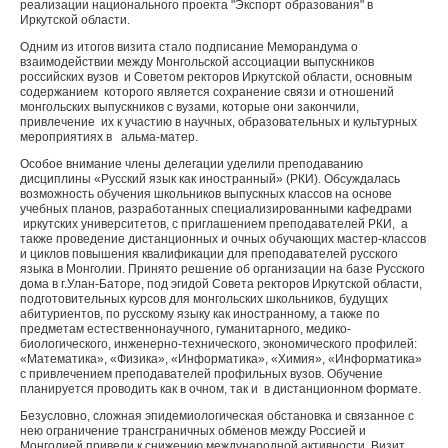
реализации национального проекта "Экспорт образования" в
Иркутской области.
Одним из итогов визита стало подписание Меморандума о
взаимодействии между Монгольской ассоциации выпускников
российских вузов и Советом ректоров Иркутской области, основным
содержанием которого является сохранение связи и отношений
монгольских выпускников с вузами, которые они закончили,
привлечение их к участию в научных, образовательных и культурных
мероприятиях в альма-матер.
Особое внимание члены делегации уделили преподаванию
дисциплины «Русский язык как иностранный» (РКИ). Обсуждалась
возможность обучения школьников выпускных классов на основе
учебных планов, разработанных специализированными кафедрами
иркутских университетов, с приглашением преподавателей РКИ, а
также проведение дистанционных и очных обучающих мастер-классов
и циклов повышения квалификации для преподавателей русского
языка в Монголии. Принято решение об организации на базе Русского
дома в г.Улан-Баторе, под эгидой Совета ректоров Иркутской области,
подготовительных курсов для монгольских школьников, будущих
абитуриентов, по русскому языку как иностранному, а также по
предметам естественнонаучного, гуманитарного, медико-
биологического, инженерно-технического, экономического профилей:
«Математика», «Физика», «Информатика», «Химия», «Информатика»
с привлечением преподавателей профильных вузов. Обучение
планируется проводить как в очном, так и в дистанционном формате.
Безусловно, сложная эпидемиологическая обстановка и связанное с
нею ограничение трансграничных обменов между Россией и
Монголией привели к снижению международной активности. Визит