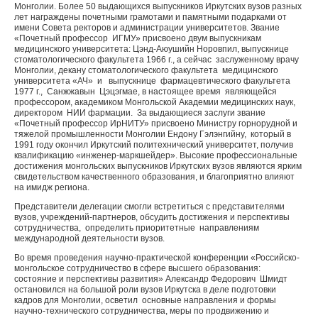
Монголии. Более 50 выдающихся выпускников Иркутских вузов разных
лет награждены почетными грамотами и памятными подарками от
имени Совета ректоров и администрации университетов. Звание
«Почетный профессор ИГМУ» присвоено двум выпускникам
медицинского университета: Цэнд-Аюушийн Норовпил, выпускнице
стоматологического факультета 1966 г., а сейчас заслуженному врачу
Монголии, декану стоматологического факультета медицинского
университета «АЧ» и выпускнице фармацевтического факультета
1977 г., Санжжавын Цэцэгмае, в настоящее время являющейся
профессором, академиком Монгольской Академии медицинских наук,
директором НИИ фармации. За выдающиеся заслуги звание
«Почетный профессор ИрНИТУ» присвоено Министру горнорудной и
тяжелой промышленности Монголии Ендону Гэлэнгийну, который в
1991 году окончил Иркутский политехнический университет, получив
квалификацию «инженер-маркшейдер». Высокие профессиональные
достижения монгольских выпускников Иркутских вузов являются ярким
свидетельством качественного образования, и благоприятно влияют
на имидж региона.
Представители делегации смогли встретиться с представителями
вузов, учреждений-партнеров, обсудить достижения и перспективы
сотрудничества, определить приоритетные направлениям
международной деятельности вузов.
Во время проведения научно-практической конференции «Российско-
монгольское сотрудничество в сфере высшего образования:
состояние и перспективы развития» Александр Федорович Шмидт
остановился на большой роли вузов Иркутска в деле подготовки
кадров для Монголии, осветил основные направления и формы
научно-технического сотрудничества, меры по продвижению и