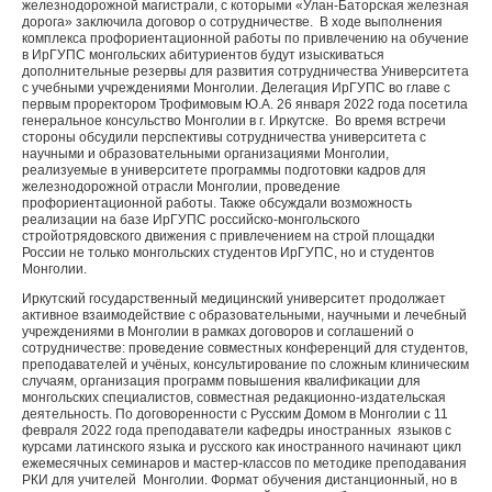
железнодорожной магистрали, с которыми «Улан-Баторская железная
дорога» заключила договор о сотрудничестве. В ходе выполнения
комплекса профориентационной работы по привлечению на обучение
в ИрГУПС монгольских абитуриентов будут изыскиваться
дополнительные резервы для развития сотрудничества Университета
с учебными учреждениями Монголии. Делегация ИрГУПС во главе с
первым проректором Трофимовым Ю.А. 26 января 2022 года посетила
генеральное консульство Монголии в г. Иркутске. Во время встречи
стороны обсудили перспективы сотрудничества университета с
научными и образовательными организациями Монголии,
реализуемые в университете программы подготовки кадров для
железнодорожной отрасли Монголии, проведение
профориентационной работы. Также обсуждали возможность
реализации на базе ИрГУПС российско-монгольского
стройотрядовского движения с привлечением на строй площадки
России не только монгольских студентов ИрГУПС, но и студентов
Монголии.
Иркутский государственный медицинский университет продолжает
активное взаимодействие с образовательными, научными и лечебный
учреждениями в Монголии в рамках договоров и соглашений о
сотрудничестве: проведение совместных конференций для студентов,
преподавателей и учёных, консультирование по сложным клиническим
случаям, организация программ повышения квалификации для
монгольских специалистов, совместная редакционно-издательская
деятельность. По договоренности с Русским Домом в Монголии с 11
февраля 2022 года преподаватели кафедры иностранных языков с
курсами латинского языка и русского как иностранного начинают цикл
ежемесячных семинаров и мастер-классов по методике преподавания
РКИ для учителей Монголии. Формат обучения дистанционный, но в