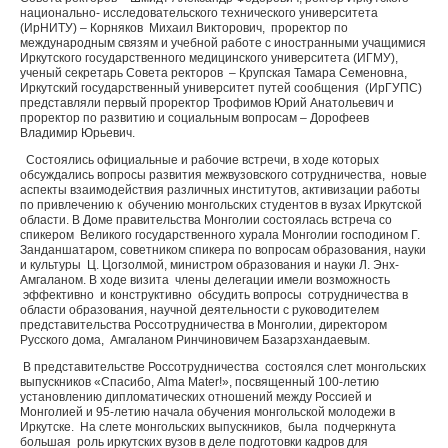
национально- исследовательского технического университета
(ИрНИТУ) – Корняков Михаил Викторович, проректор по
международным связям и учебной работе с иностранными учащимися
Иркутского государственного медицинского университета (ИГМУ),
ученый секретарь Совета ректоров – Крупская Тамара Семеновна,
Иркутский государственный университет путей сообщения (ИрГУПС)
представляли первый проректор Трофимов Юрий Анатольевич и
проректор по развитию и социальным вопросам – Дорофеев
Владимир Юрьевич.
Состоялись официальные и рабочие встречи, в ходе которых
обсуждались вопросы развития межвузовского сотрудничества, новые
аспекты взаимодействия различных институтов, активизации работы
по привлечению к обучению монгольских студентов в вузах Иркутской
области. В Доме правительства Монголии состоялась встреча со
спикером Великого государственного хурала Монголии господином Г.
Занданшатаром, советником спикера по вопросам образования, науки
и культуры Ц. Цогзолмой, министром образования и науки Л. Энх-
Амгаланом. В ходе визита члены делегации имели возможность
эффективно и конструктивно обсудить вопросы сотрудничества в
области образования, научной деятельности с руководителем
представительства Россотрудничества в Монголии, директором
Русского дома, Амгаланом Ринчиновичем Базарзхандаевым.
В представительстве Россотрудничества состоялся слет монгольских
выпускников «Спасибо, Alma Mater!», посвященный 100-летию
установлению дипломатических отношений между Россией и
Монголией и 95-летию начала обучения монгольской молодежи в
Иркутске. На слете монгольских выпускников, была подчеркнута
большая роль иркутских вузов в деле подготовки кадров для