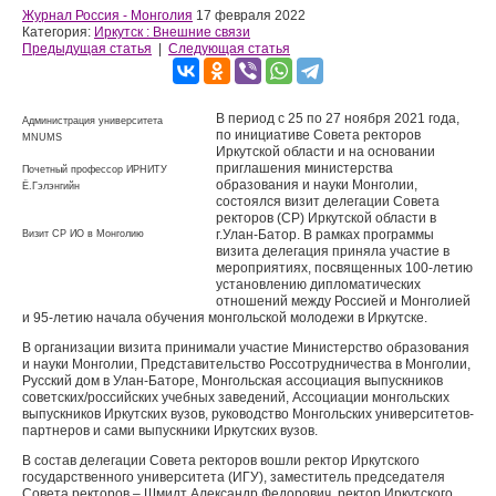
Журнал Россия - Монголия
17 февраля 2022
Категория:
Иркутск : Внешние связи
Предыдущая статья
|
Следующая статья
В период с 25 по 27 ноября 2021 года,
Администрация университета
по инициативе Совета ректоров
MNUMS
Иркутской области и на основании
приглашения министерства
Почетный профессор ИРНИТУ
образования и науки Монголии,
Ё.Гэлэнгийн
состоялся визит делегации Совета
ректоров (СР) Иркутской области в
г.Улан-Батор. В рамках программы
Визит СР ИО в Монголию
визита делегация приняла участие в
мероприятиях, посвященных 100-летию
установлению дипломатических
отношений между Россией и Монголией
и 95-летию начала обучения монгольской молодежи в Иркутске.
В организации визита принимали участие Министерство образования
и науки Монголии, Представительство Россотрудничества в Монголии,
Русский дом в Улан-Баторе, Монгольская ассоциация выпускников
советских/российских учебных заведений, Ассоциации монгольских
выпускников Иркутских вузов, руководство Монгольских университетов-
партнеров и сами выпускники Иркутских вузов.
В состав делегации Совета ректоров вошли ректор Иркутского
государственного университета (ИГУ), заместитель председателя
Совета ректоров – Шмидт Александр Федорович, ректор Иркутского