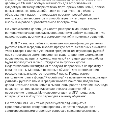
делегации СР имел особую значимость для возобновления
существующих межуниверситетских партнерских отношений, поиска
новых форматов взаимодействия и сотрудничества в области
образования и науки, что повышает престиж российских и
монгольских университетов и способствует интеграции высшей
школы в мировое образовательное пространство.
По итогам визита делегации Совета ректоров в Монголию вузы
региона уже начали проводить определенную работу, направленную
на реализацию достигнутых договоренностей и принятых решений.
В ИГУ началась работа по повышению квалификации учителей
русского языка в средних школах, прежде всего, в северных аймаках и
Улан-Баторе. Работа с учениками средних школ, изучающих русский
язык в настоящее время проводится в дистанционном формате, но
после нормализации эпидемиологической ситуации данная работа
будет проводиться в очно. Студенты выпускных курсов
Педагогического института ИГУ получат направления на практику в
средние школы Монголии (северные аймаки) для преподавания
русского языка в качестве носителей языка. Продолжается
выполнение гранта фонда "Русский мир" на повышение квалификации
учителей русского языка в средних школах Монголии, подписано
дополнительное соглашение о выполнении работ в течение 2022 года
после снятия противоэпидемиологических ограничений на
пересечение границы. Монгольские студенты ИГУ продолжают
возвращаться в Иркутск и переходят к очному обучению.
Со стороны ИРНИТУ также реализуется ряд инициатив.
Прорабатывается концепция проекта и ведется обсуждение с
заинтересованными сторонами вопроса о создании совместного