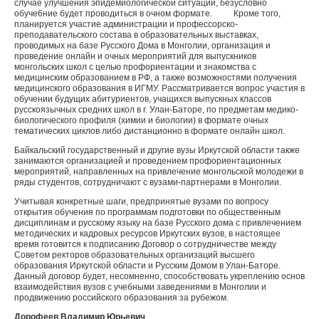
случае улучшения эпидемиологической ситуации, безусловно
обуче6ние будет проводиться в очном формате. Кроме того,
планируется участие администрации и профессорско-
преподавательского состава в образовательных выставках,
проводимых на базе Русского Дома в Монголии, организация и
проведение онлайн и очных мероприятий для выпускников
монгольских школ с целью профориентации и знакомства с
медицинским образованием в РФ, а также возможностями получения
медицинского образования в ИГМУ. Рассматривается вопрос участия в
обучении будущих абитуриентов, учащихся выпускных классов
русскоязычных средних школ в г. Улан-Баторе, по предметам медико-
биологического профиля (химии и биологии) в формате очных
тематических циклов либо дистанционно в формате онлайн школ.
Байкальский государственный и другие вузы Иркутской области также
занимаются организацией и проведением профориентационных
мероприятий, направленных на привлечение монгольской молодежи в
ряды студентов, сотрудничают с вузами-партнерами в Монголии.
Учитывая конкретные шаги, предпринятые вузами по вопросу
открытия обучения по программам подготовки по общественным
дисциплинам и русскому языку на базе Русского дома с привлечением
методических и кадровых ресурсов Иркутских вузов, в настоящее
время готовится к подписанию Договор о сотрудничестве между
Советом ректоров образовательных организаций высшего
образования Иркутской области и Русским Домом в Улан-Баторе.
Данный договор будет, несомненно, способствовать укреплению основ
взаимодействия вузов с учебными заведениями в Монголии и
продвижению российского образования за рубежом.
Дорофеев Владимир Юрьевич