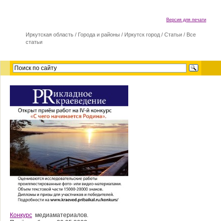
Версия для печати
Иркутская область
/
Города и районы
/
Иркутск город
/
Статьи
/
Все
статьи
Конкурс
медиаматериалов.