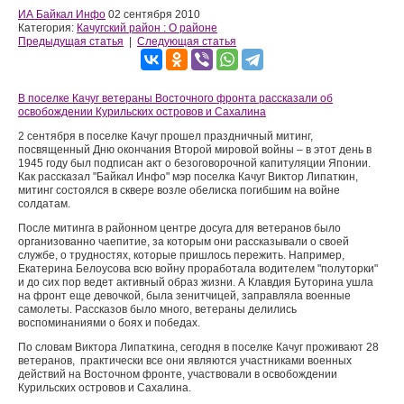
ИА Байкал Инфо
02 сентября 2010
Категория:
Качугский район : О районе
Предыдущая статья
|
Следующая статья
В поселке Качуг ветераны Восточного фронта рассказали об
освобождении Курильских островов и Сахалина
2 сентября в поселке Качуг прошел праздничный митинг,
посвященный Дню окончания Второй мировой войны – в этот день в
1945 году был подписан акт о безоговорочной капитуляции Японии.
Как рассказал "Байкал Инфо" мэр поселка Качуг Виктор Липаткин,
митинг состоялся в сквере возле обелиска погибшим на войне
солдатам.
После митинга в районном центре досуга для ветеранов было
организованно чаепитие, за которым они рассказывали о своей
службе, о трудностях, которые пришлось пережить. Например,
Екатерина Белоусова всю войну проработала водителем "полуторки"
и до сих пор ведет активный образ жизни. А Клавдия Буторина ушла
на фронт еще девочкой, была зенитчицей, заправляла военные
самолеты. Рассказов было много, ветераны делились
воспоминаниями о боях и победах.
По словам Виктора Липаткина, сегодня в поселке Качуг проживают 28
ветеранов, практически все они являются участниками военных
действий на Восточном фронте, участвовали в освобождении
Курильских островов и Сахалина.