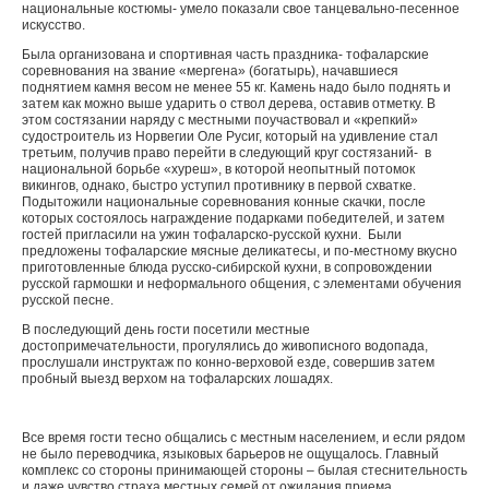
национальные костюмы- умело показали свое танцевально-песенное
искусство.
Была организована и спортивная часть праздника- тофаларские
соревнования на звание «мергена» (богатырь), начавшиеся
поднятием камня весом не менее 55 кг. Камень надо было поднять и
затем как можно выше ударить о ствол дерева, оставив отметку. В
этом состязании наряду с местными поучаствовал и «крепкий»
судостроитель из Норвегии Оле Русиг, который на удивление стал
третьим, получив право перейти в следующий круг состязаний- в
национальной борьбе «хуреш», в которой неопытный потомок
викингов, однако, быстро уступил противнику в первой схватке.
Подытожили национальные соревнования конные скачки, после
которых состоялось награждение подарками победителей, и затем
гостей пригласили на ужин тофаларско-русской кухни. Были
предложены тофаларские мясные деликатесы, и по-местному вкусно
приготовленные блюда русско-сибирской кухни, в сопровождении
русской гармошки и неформального общения, с элементами обучения
русской песне.
В последующий день гости посетили местные
достопримечательности, прогулялись до живописного водопада,
прослушали инструктаж по конно-верховой езде, совершив затем
пробный выезд верхом на тофаларских лошадях.
Все время гости тесно общались с местным населением, и если рядом
не было переводчика, языковых барьеров не ощущалось. Главный
комплекс со стороны принимающей стороны – былая стеснительность
и даже чувство страха местных семей от ожидания приема