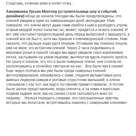
Спартака, течение реки и полет птиц…
Американка Ургьян Мюллер (устроительница шоу и событий,
дизайнер):
«
Еще до начала поездки мы были предупреждены, что
оленей увидим в один из завершающих дней экспедиции. Нам
говорили, что олени могут даже сами прийти к нам и разбудить утром,
открыв мордой полог палатки; но, может, придется и искать оленей. И
вот уже наступил предпоследний день перед выброской с маршрута, а
оленей все не был о, хотя мы пришли к оленеводческой стоянке. Нам
сказали, что дальше надо идти пешком. Уставшие мы покорно пошли,
уже не веря, что встретим оленей. Через 2 часа поднявшись в
верховья ручья в горной тундре мы вдруг увидели серо-коричневые
пятна, застывшие на узком леднике, вытянутом вдоль горного хребта.
Не сразу и поняли, что это и были северные олени: они стояли не
шелохнувшись и спокойно смотрели на нас…Все было как в сказке!
Еще через полчаса мы уже были среди северных оленей,
фотографировали, обнимались с ними, гладили вельветовые рога
важных лидеров-самцов и роговые отросточки малышей, а олени
слизывали с нас пот, как будто по-своему приветствовали...А потом
было целое представление, когда оленята, а за ними и взрослые,
поджав задние ноги, как на санках стали скатываться вниз по
леднику… Нельзя передать словами, эти сенсационные чувства,
которые мы испытали, встретившись наконец с северными оленями»