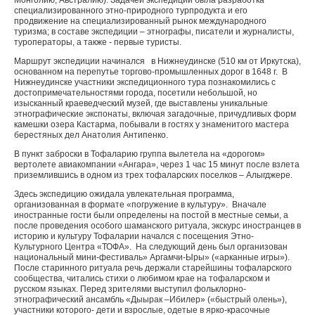
Монголию, Австралию). Задачей экспедиции была разработка
специализированного этно-природного турпродукта и его
продвижение на специализированный рынок международного
туризма; в составе экспедиции – этнографы, писатели и журналисты,
туроператоры, а также - первые туристы.
Маршрут экспедиции начинался в Нижнеудинске (510 км от Иркутска),
основанном на перепутье торгово-промышленных дорог в 1648 г. В
Нижнеудинске участники экспедиционного тура познакомились с
достопримечательностями города, посетили небольшой, но
изысканный краеведческий музей, где выставлены уникальные
этнографические экспонаты, включая загадочные, причудливых форм
камешки озера Кастарма, побывали в гостях у знаменитого мастера
берестяных дел Анатолия Антипенко.
В пункт заброски в Тофаларию группа вылетела на «дорогом»
вертолете авиакомпании «Ангара», через 1 час 15 минут после взлета
приземлившись в одном из трех тофаларских поселков – Алыгджере.
Здесь экспедицию ожидала увлекательная программа,
организованная в формате «погружение в культуру». Вначале
иностранные гости были определены на постой в местные семьи, а
после проведения особого шаманского ритуала, экскурс иностранцев в
историю и культуру Тофаларии начался с посещения Этно-
Культурного Центра «ТОФА». На следующий день был организован
национальный мини-фестиваль» Аргамчи-Ыры» («арканные игры»).
После старинного ритуала речь держали старейшины тофаларского
сообщества, читались стихи о любимом крае на тофаларском и
русском языках. Перед зрителями выступил фольклорно-
этнографический ансамбль «Дыырак –Ибилер» («быстрый олень»),
участники которого- дети и взрослые, одетые в ярко-красочные