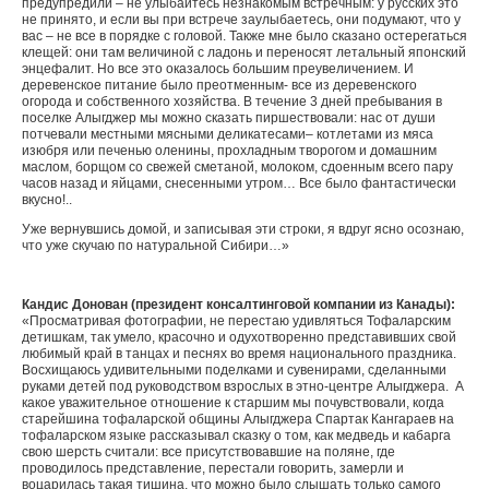
предупредили – не улыбайтесь незнакомым встречным: у русских это
не принято, и если вы при встрече заулыбаетесь, они подумают, что у
вас – не все в порядке с головой. Также мне было сказано остерегаться
клещей: они там величиной с ладонь и переносят летальный японский
энцефалит. Но все это оказалось большим преувеличением. И
деревенское питание было преотменным- все из деревенского
огорода и собственного хозяйства. В течение 3 дней пребывания в
поселке Алыгджер мы можно сказать пиршествовали: нас от души
потчевали местными мясными деликатесами– котлетами из мяса
изюбря или печенью оленины, прохладным творогом и домашним
маслом, борщом со свежей сметаной, молоком, сдоенным всего пару
часов назад и яйцами, снесенными утром… Все было фантастически
вкусно!..
Уже вернувшись домой, и записывая эти строки, я вдруг ясно осознаю,
что уже скучаю по натуральной Сибири…»
Кандис Донован (президент консалтинговой компании из Канады):
«Просматривая фотографии, не перестаю удивляться Тофаларским
детишкам, так умело, красочно и одухотворенно представивших свой
любимый край в танцах и песнях во время национального праздника.
Восхищаюсь удивительными поделками и сувенирами, сделанными
руками детей под руководством взрослых в этно-центре Алыгджера. А
какое уважительное отношение к старшим мы почувствовали, когда
старейшина тофаларской общины Алыгджера Спартак Кангараев на
тофаларском языке рассказывал сказку о том, как медведь и кабарга
свою шерсть считали: все присутствовавшие на поляне, где
проводилось представление, перестали говорить, замерли и
воцарилась такая тишина, что можно было слышать только самого