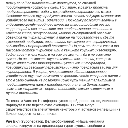
между собой познавательных маршрутов, со средней
продолжительностью 8-9 дней. При этом, в рамках проекта
предусматривается задача возрождения тофаларского языка.
Создание такого тур.продукта может стать ведущим механизмом
устойчивого развития Тофаларии.. Поскольку позволит вовлечь в
индустрию международного туризма этно-природный ресурс
территорий и его незанятое или необеспеченное население в
качестве гидов, экскурсоводов, каюров, смотрителей базовых
объектов на тур.маршрутах, а также на производстве и сбыте
сувенирной продукции, организации культурно-этнографических,
событийных мероприятий для гостей. Но речь не идет о каком-то
массовом потоке туристов, или о каких-то крупных инвестициях.
Тофаларов – очень мало, и на всех не хватит, да и не всем это
нужно. Но использовать туристические технологии, которые
могут вписаться в традиционный уклад жизни тофаларов,
логистику их сезонных передвижений - это прекрасная задача для
туроператора. Я уверен, что развитие сбалансированного,
устойчивого туризма поможет сохранить стадо северного оленя, а
это в свою очередь не позволит исчезнуть таким талантливым
представителям малых народностей планеты Земля, какими
являются «карагасы» - первые оленеводы, самые выносливые и
мудрые таежники».
По словам Алексея Никифорова успех пройденного экспедиционного
маршрута и его перспектива очевидны. Об этом могут
свидетельствовать впечатления некоторых участников экспедиции из
более чем десятка стран ниже.
Рич Бил (туроператор, Великобритания):
«Наша компания
специализируется на организации туров в уникальнейшие и