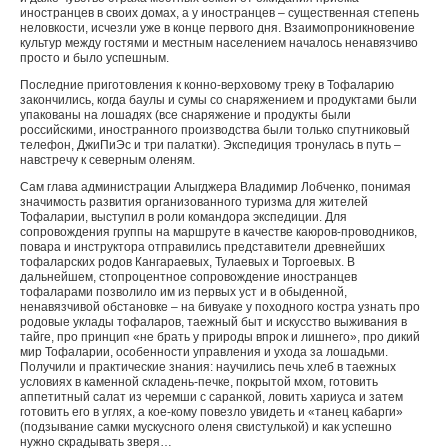
иностранцев в своих домах, а у иностранцев – существенная степень
неловкости, исчезли уже в конце первого дня. Взаимопроникновение
культур между гостями и местным населением началось ненавязчиво
просто и было успешным.
Последние приготовления к конно-верховому треку в Тофаларию
закончились, когда баулы и сумы со снаряжением и продуктами были
упакованы на лошадях (все снаряжение и продукты были
российскими, иностранного производства были только спутниковый
телефон, ДжиПиЭс и три палатки). Экспедиция тронулась в путь –
навстречу к северным оленям.
Сам глава администрации Алыгджера Владимир Лобченко, понимая
значимость развития организованного туризма для жителей
Тофаларии, выступил в роли командора экспедиции. Для
сопровождения группы на маршруте в качестве каюров-проводников,
повара и инструктора отправились представители древнейших
тофаларских родов Кангараевых, Тулаевых и Торгоевых. В
дальнейшем, стопроцентное сопровождение иностранцев
тофаларами позволило им из первых уст и в обыденной,
ненавязчивой обстановке – на бивуаке у походного костра узнать про
родовые уклады тофаларов, таежный быт и искусство выживания в
тайге, про принцип «не брать у природы впрок и лишнего», про дикий
мир Тофаларии, особенности управления и ухода за лошадьми.
Получили и практические знания: научились печь хлеб в таежных
условиях в каменной складень-печке, покрытой мхом, готовить
аппетитный салат из черемши с саранкой, ловить хариуса и затем
готовить его в углях, а кое-кому повезло увидеть и «танец кабарги»
(подзывание самки мускусного оленя свистулькой) и как успешно
нужно скрадывать зверя…