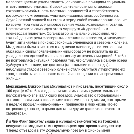
малопосещаемые уголки планеты, опираясь на принципы социально-
ответственного туризма. В своей деятельности мы стараемся
сохранять самобытность местных народностей и способствовать
возрождению утерянных культурно-национальных особенностей.
Другой важной задачей мы ставим перед собой взаимопроникновение
во время тура культур и мировоззрения между хозяевами и гостями.
Нас впечатлила сама идея этого маршрута «К древнейшим
оленеводам планеты». Организатор изначально уведомлял, что
точный день встречи с северными оленями не известен, и экспедиция
будет идти как-бы в поисках стойбища оленеводов и северных оленей.
Мы должны были вписаться в ход жизни оленеводов естественным
образом, и своим появлением никоим образом не повлиять на их
уклад оленеводческой жизни и логистику их кочевых миграций. Чтобы
не повторилась ситуация подобная той, что случилась в районе озера
Хубсугул в Монголии, где цаатаны (монгольские оленеводы) с
небольшим стадом северных оленей стали селиться у туристических
троп, зарабатывая на показе оленей и посещении своих временных
жилищ.»
Мексиканец Виктор Гарза
(журналист и писатель, посетивший около
100 сран):
«Это была одна из моих самых-самых удивительных и
положительно впечатляющих поездок. Знакомство с тофаларами -
возможно, самыми выносливыми каюрами-проводниками, с которыми
я неделю прошел «конь-о-конь» - привнесло в мою жизнь что-то
потрясающе новое, открыло для меня другие грани человеческого
характера».
Йи Лин Фанг (писательница и журналистка-блоггер из Гонконга,
пишущая на модные темы кухонно-рестораторского искусства):
“Перед отъездом в эту 2-хнедельную поездку в Сибирь меня