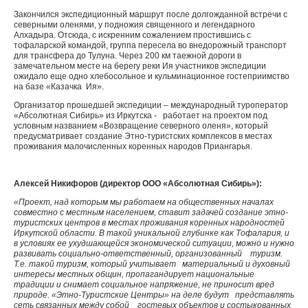
Закончился экспедиционный маршрут после долгожданной встречи с
северными оленями, у подножия священного и легендарного
Алхадыра. Отсюда, с искренним сожалением простившись с
тофаларской командой, группа пересела во внедорожный транспорт
для трансфера до Тулуна. Через 200 км таежной дороги в
замечательном месте на берегу реки Ия участников экспедиции
ожидало еще одно хлебосольное и кульминационное гостеприимство
на базе «Казачка Ия».
Организатор прошедшей экспедиции – международный туроператор
«Абсолютная Сибирь» из Иркутска - работает на проектом под
условным названием «Возвращение северного оленя», который
предусматривает создание Этно-туристских комплексов в местах
проживания малочисленных коренных народов Приангарья.
Алексей Никифоров (директор ООО «Абсолютная Сибирь»):
«Проект, над которым мы работаем на общественных началах
совместно с местным населением, ставит задачей создание этно-
туристских центров в местах проживания коренных народностей
Иркутской области. В такой уникальной глубинке как Тофалария, и
в условиях ее ухудшающейся экономической ситуации, можно и нужно
развивать социально-ответственный, организованный туризм.
Т.е. такой туризм, который учитывает материальный и духовный
интересы местных общин, пропагандирует национальные
традиции и снимает социальное напряжение, не приносит вред
природе. «Этно-Туристские Центры» на деле будут представлять
сеть связанных между собой гостевых объектов и состыкованных