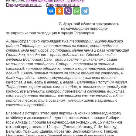
Категория:
Нижнеудинский район : О районе
Предыдущая статья
|
Следующая статья
В Иркутской области завершилась
международная природно-
этнографическая экспедиция в горную Тофаларию.
Административно находящаяся на территории Нижнеудинского
района Тофалария - не отмеченная на карте, горно-таёжная
страна, куда нет дорог, по площади менее чем в 2 раза уступающая
Голландии, а когда-то – превосходившая ее. Обособленный в
глубинах Восточных Саян край населяет уникальная и самая
малочисленная народность Сибири – тофалары (в прошлом –
карагасы), которые одними из первых в мире приручили северных
оленей. «Здесь деревья падают на землю только от старости, и
даже жара здесь - свежая, крупнозернистая, как икра высшего
качества, в ней есть и ветер, и влага». Валентин Распутин назвал
Тофаларию «краем возле самого неба», и описывая ее природу как
космос, все элементы которой пребывают в состоянии единства,
самих тофаларов писатель воспринимал как носителей особого
онтологического типа сознания, умеющих жить в гармонии с
совестью и природой…
Впервые в истории этого края верхом на конях к оленеводческому
стойбищу и до священной - для тюркооязычных народов Сибири –
горы Алхадыр, прошла международная экспедиция, 15 участников
которой представляли 12 стран (Россию, Мексику, США, Канаду,
Бельгию, Францию, Данию, Норвегию, Великобританию, Гонконг,