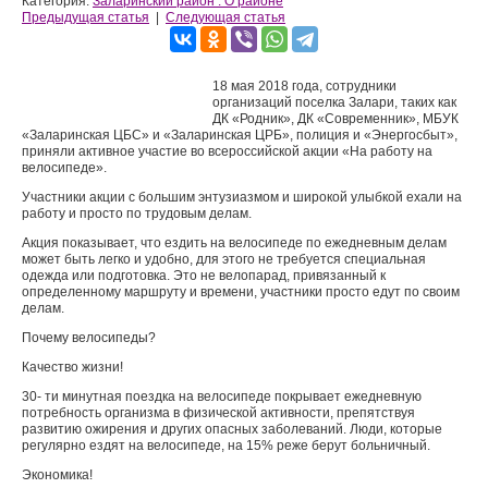
Категория:
Заларинский район : О районе
Предыдущая статья
|
Следующая статья
18 мая 2018 года, сотрудники
организаций поселка Залари, таких как
ДК «Родник», ДК «Современник», МБУК
«Заларинская ЦБС» и «Заларинская ЦРБ», полиция и «Энергосбыт»,
приняли активное участие во всероссийской акции «На работу на
велосипеде».
Участники акции с большим энтузиазмом и широкой улыбкой ехали на
работу и просто по трудовым делам.
Акция показывает, что ездить на велосипеде по ежедневным делам
может быть легко и удобно, для этого не требуется специальная
одежда или подготовка. Это не велопарад, привязанный к
определенному маршруту и времени, участники просто едут по своим
делам.
Почему велосипеды?
Качество жизни!
30- ти минутная поездка на велосипеде покрывает ежедневную
потребность организма в физической активности, препятствуя
развитию ожирения и других опасных заболеваний. Люди, которые
регулярно ездят на велосипеде, на 15% реже берут больничный.
Экономика!