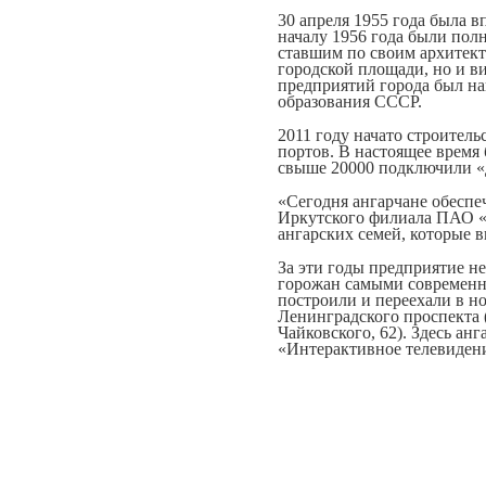
30 апреля 1955 года была 
началу 1956 года были пол
ставшим по своим архитек
городской площади, но и ви
предприятий города был на
образования СССР.
2011 году начато строител
портов. В настоящее время
свыше 20000 подключили «
«Сегодня ангарчане обеспе
Иркутского филиала ПАО «
ангарских семей, которые 
За эти годы предприятие н
горожан самыми современны
построили и переехали в н
Ленинградского проспекта (у
Чайковского, 62). Здесь а
«Интерактивное телевиден