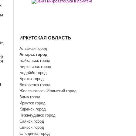
К
ем
ИРКУТСКАЯ ОБЛАСТЬ
»,
Алзамай город
Ангарск город
ор
яч
Байкальск город
Бирюсинск город
Бодайбо город
Братск город
и
Вихоревка город
Железногорск-Илимский город
Зима город
Иркутск город
Киренск город
Нижнеудинск город
Саянск город
Свирск город
Слюдянка город