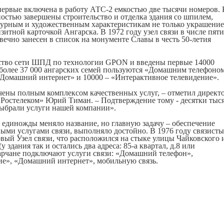
впервые включена в работу АТС-2 емкостью две тысячи номеров. 
ностью завершены строительство и отделка здания со шпилем,
турным и художественным характеристикам не только украшени
зитной карточкой Ангарска. В 1972 году узел связи в числе пяти
вечно занесен в список на монументе Славы в честь 50-летия
ьство сети ШПД по технологии GPON и введены первые 14000
 более 37 000 ангарских семей пользуются «Домашним телефоном
Домашний интернет» и 10000 – «Интерактивное телевидение».
чены полным комплексом качественных услуг, – отметил директ
Ростелеком» Юрий Тиман. – Подтверждение тому - десятки тыс
выбрали услуги нашей компании».
е единожды меняло название, но главную задачу – обеспечение
ми услугами связи, выполняло достойно. В 1976 году связисты
овый Узел связи, что расположился на стыке улицы Чайковского 
 здания так и остались два адреса: 85-а квартал, д.8 или
нгарчане подключают услуги связи: «Домашний телефон»,
ие», «Домашний интернет», мобильную связь.