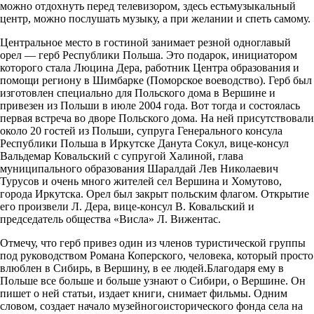
можно отдохнуть перед телевизором, здесь естьмузыкальный
центр, можно послушать музыку, а при желании и спеть самому.
Центральное место в гостиной занимает резной одноглавый
орел — герб Республики Польша. Это подарок, инициатором
которого стала Люцина Дера, работник Центра образования и
помощи региону в Шимбарке (Поморское воеводство). Герб был
изготовлен специально для Польского дома в Вершине и
привезен из Польши в июле 2004 года. Вот тогда и состоялась
первая встреча во дворе Польского дома. На ней присутствовали
около 20 гостей из Польши, супруга Генерального консула
Республики Польша в Иркутске Данута Сокул, вице-консул
Вальдемар Ковальский с супругой Халиной, глава
муниципального образования Шаралдай Лев Николаевич
Турусов и очень много жителей сел Вершина и Хомутово,
города Иркутска. Орел был закрыт польским флагом. Открытие
его произвели Л. Дера, вице-консул В. Ковальский и
председатель общества «Висла» Л. Вижентас.
Отмечу, что герб привез один из членов туристической группы
под руководством Романа Коперского, человека, который просто
влюблен в Сибирь, в Вершину, в ее людей.Благодаря ему в
Польше все больше и больше узнают о Сибири, о Вершине. Он
пишет о ней статьи, издает книги, снимает фильмы. Одним
словом, создает начало музейногоисторического фонда села на