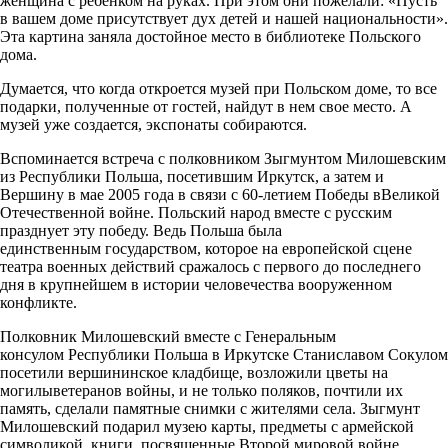
женщина с ребенком на руках. При этом они пожелали: «Пусть
в вашем доме присутствует дух детей и нашей национальности».
Эта картина заняла достойное место в библиотеке Польского
дома.
Думается, что когда откроется музей при Польском доме, то все
подарки, полученные от гостей, найдут в нем свое место. А
музей уже создается, экспонаты собираются.
Вспоминается встреча с полковником Зыгмунтом Милошевским
из Республики Польша, посетившим Иркутск, а затем и
Вершину в мае 2005 года в связи с 60-летием Победы вВеликой
Отечественной войне. Польский народ вместе с русским
празднует эту победу. Ведь Польша была
единственным государством, которое на европейской сцене
театра военных действий сражалось с первого до последнего
дня в крупнейшем в истории человечества вооруженном
конфликте.
Полковник Милошевский вместе с Генеральным
консулом Республики Польша в Иркутске Станиславом Сокулом
посетили вершининское кладбище, возложили цветы на
могилыветеранов войны, и не только поляков, почтили их
память, сделали памятные снимки с жителями села. Зыгмунт
Милошевский подарил музею карты, предметы с армейской
символикой, книги, посвященные Второй мировой войне.