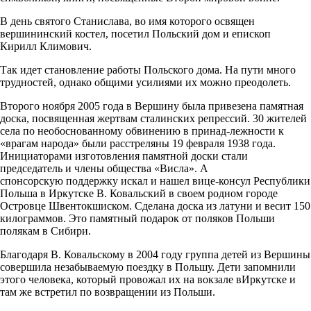
В день святого Станислава, во имя которого освящен
вершининский костел, посетил Польский дом и епископ
Кирилл Климович.
Так идет становление работы Польского дома. На пути много
трудностей, однако общими усилиями их можно преодолеть.
Второго ноября 2005 года в Вершину была привезена памятная
доска, посвященная жертвам сталинских репрессий. 30 жителей
села по необоснованному обвинению в принад-лежности к
«врагам народа» были расстреляны 19 февраля 1938 года.
Инициаторами изготовления памятной доски стали
председатель и члены общества «Висла». А
спонсорскую поддержку искал и нашел вице-консул Республики
Польша в Иркутске В. Ковальский в своем родном городе
Островце Швентокшиском. Сделана доска из латуни и весит 150
килограммов. Это памятный подарок от поляков Польши
полякам в Сибири.
Благодаря В. Ковальскому в 2004 году группа детей из Вершины
совершила незабываемую поездку в Польшу. Дети запомнили
этого человека, который провожал их на вокзале вИркутске и
там же встретил по возвращении из Польши.