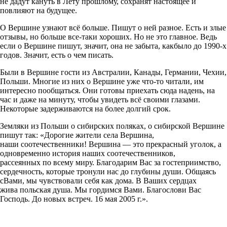
не дадут кануть в Лету прошлому, сохранят настоящее и
повлияют на будущее.
О Вершине узнают всё больше. Пишут о ней разное. Есть и злые
отзывы, но больше все-таки хороших. Но не это главное. Ведь
если о Вершине пишут, значит, она не забыта, какбыло до 1990-х
годов. Значит, есть о чем писать.
Были в Вершине гости из Австралии, Канады, Германии, Чехии,
Польши. Многие из них о Вершине уже что-то читали, им
интересно пообщаться. Они готовы приехать сюда надень, на
час и даже на минуту, чтобы увидеть всё своими глазами.
Некоторые задерживаются на более долгий срок.
Земляки из Польши о сибирских поляках, о сибирской Вершине
пишут так: «Дорогие жители села Вершина,
наши соотечественники! Вершина — это прекрасный уголок, а
одновременно история наших соотечественников,
рассеянных по всему миру. Благодарим Вас за гостеприимство,
сердечность, которые тронули нас до глубины души. Общаясь
сВами, мы чувствовали себя как дома. В Ваших сердцах
жива польская душа. Мы гордимся Вами. Благослови Вас
Господь. До новых встреч. 16 мая 2005 г.».