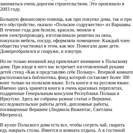
заниматься очень дорогим строительством. Это произошло в
2003 году.
Большую финансовую помощь, как при покупке дома, так и при
его обустройстве, оказало «Польское содружество» из Варшавы.
В течение года дом белили, красили, меняли в
нем электропроводку, изготавливали решетки на окна,
покупали мебель, посуду, оформляли помещение. Каждый член
общества участвовал в этом, как мог. Помогали даже дети.
Домпреобразился и снаружи, и изнутри.
Но не только внешний вид привлекает внимание к Польскому
дому. При входе в него вас встречает изготовленный руками
детей стенд «Как я представляю себе Польшу». Впервой комнате
расположилась библиотека, фонд которой составляет более 300
книг только на польском языке. Есть книги и на русском языке.
Именно здесь хранятся книги в очень красивых переплетах,
подаренные Генеральным консулом Республики Польша в
Иркутске. Здесь же собраны разные статьи о Вершине,
исследовательские работы детей, дипломные работы,
посвященные Вершине (Людмила Вижентас, Светлана
Митренга).
В кухне Польского дома есть все, чтобы согреть чай, сварить
еду, накрыть столы. Имеется и комната отдыха. А в гостиной