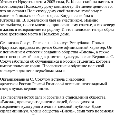
Уезжая из Иркутска летом 2005 года, В. Ковальский на память о
себе подарил Польскому дому компьютер. Не менее ценно и то,
что он оставил Польскому дому свой талисман:эмблему с
нашивкой польского белого орла. Когда шла война в
Югославии, В. Ковальский был ее участником. Именно
эта эмблема, по его мнению, приносила ему счастье, а такжеверу
в жизнь и возвращение на родину. И этот талисман теперь обрел
свое достойное место в Польском доме.
Станислав Сокул, Генеральный консул Республики Польша в
Иркутске, придавал встречам более официальный характер. Он
с пониманием отнесся к созданию общества «Висла», а также
внес неоценимый вклад в развитие культуры в селе Вершина. С.
Сокул заботился об обучающихся в России студентах, которые
имеют польские корни. Просвещение и обучение польской
молодежи для него первейшая задача.
Организованная С. Сокулом встреча с народной
артисткой России Раисой Рязановой оставила неизгладимый
след в душах вершининцев.
Так переплетаются дела и события в становлении общества
«Висла», происходит единение людей, борющихся за
сохранение культурного очага в таежной глубинке. Даже
сделавминимум, члены общества «Висла», сами того не замечая,