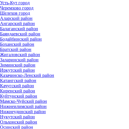
Усть-Кут город
Черемхово город
Шелехов город
Аларский район
Ангарский район
Балаганский район
Баяндаевский район
Бодайбинский район
Боханский район
Братский район
Жигаловский район
Заларинский район
Зиминский район
Иркутский район
Казачинско-Ленский район
Катангский район
Качугский район
Киренский район
Куйтунский район
Мамско-Чуйский район
Нижнеилимский район
Нижнеудинский район
Нукутский район
Ольхонский район
Осинский район