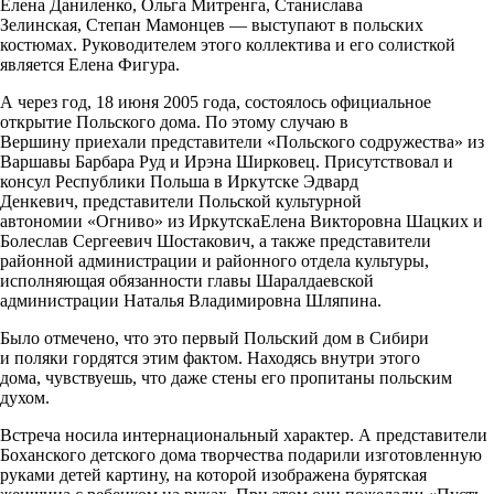
Елена Даниленко, Ольга Митренга, Станислава
Зелинская, Степан Мамонцев — выступают в польских
костюмах. Руководителем этого коллектива и его солисткой
является Елена Фигура.
А через год, 18 июня 2005 года, состоялось официальное
открытие Польского дома. По этому случаю в
Вершину приехали представители «Польского содружества» из
Варшавы Барбара Руд и Ирэна Ширковец. Присутствовал и
консул Республики Польша в Иркутске Эдвард
Денкевич, представители Польской культурной
автономии «Огниво» из ИркутскаЕлена Викторовна Шацких и
Болеслав Сергеевич Шостакович, а также представители
районной администрации и районного отдела культуры,
исполняющая обязанности главы Шаралдаевской
администрации Наталья Владимировна Шляпина.
Было отмечено, что это первый Польский дом в Сибири
и поляки гордятся этим фактом. Находясь внутри этого
дома, чувствуешь, что даже стены его пропитаны польским
духом.
Встреча носила интернациональный характер. А представители
Боханского детского дома творчества подарили изготовленную
руками детей картину, на которой изображена бурятская