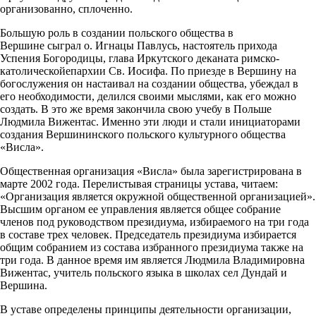
организованно, сплоченно.
Большую роль в создании польского общества в
Вершине сыграл о. Игнацы Павлусь, настоятель прихода
Успения Богородицы, глава Иркутского деканата римско-
католическойепархии Св. Иосифа. По приезде в Вершину на
богослужения он настаивал на создании общества, убеждал в
его необходимости, делился своими мыслями, как его можно
создать. В это же время закончила свою учебу в Польше
Людмила Вижентас. Именно эти люди и стали инициаторами
создания Вершининского польского культурного общества
«Висла».
Общественная организация «Висла» была зарегистрирована в
марте 2002 года. Перелистывая страницы устава, читаем:
«Организация является окружной общественной организацией».
Высшим органом ее управления является общее собрание
членов под руководством президиума, избираемого на три года
в составе трех человек. Председатель президиума избирается
общим собранием из состава избранного президиума также на
три года. В данное время им является Людмила Владимировна
Вижентас, учитель польского языка в школах сел Дундай и
Вершина.
В уставе определены принципы деятельности организации,