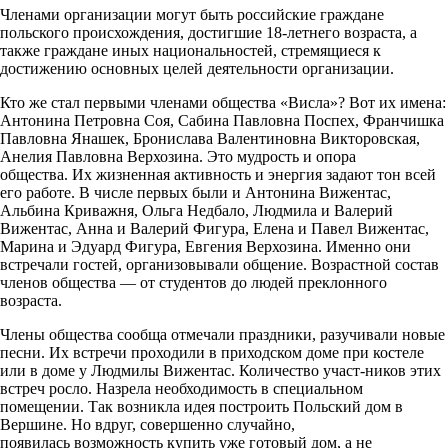
Членами организации могут быть российские граждане
польского происхождения, достигшие 18-летнего возраста, а
также граждане иных национальностей, стремящиеся к
достижению основных целей деятельности организации.
Кто же стал первыми членами общества «Висла»? Вот их имена:
Антонина Петровна Соя, Сабина Павловна Поспех, Франчишка
Павловна Янашек, Бронислава Валентиновна Викторовская,
Анелия Павловна Верхозина. Это мудрость и опора
общества. Их жизненная активность и энергия задают тон всей
его работе. В числе первых были и Антонина Вижентас,
Альбина Криважня, Ольга Недбало, Людмила и Валерий
Вижентас, Анна и Валерий Фигура, Елена и Павел Вижентас,
Марина и Эдуард Фигура, Евгения Верхозина. Именно они
встречали гостей, организовывали общение. Возрастной состав
членов общества — от студентов до людей преклонного
возраста.
Члены общества сообща отмечали праздники, разучивали новые
песни. Их встречи проходили в приходском доме при костеле
или в доме у Людмилы Вижентас. Количество участ-ников этих
встреч росло. Назрела необходимость в специальном
помещении. Так возникла идея построить Польский дом в
Вершине. Но вдруг, совершенно случайно,
появилась возможность купить уже готовый дом, а не