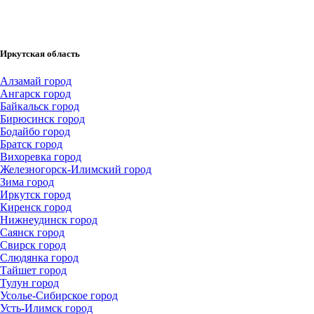
Иркутская область
Алзамай город
Ангарск город
Байкальск город
Бирюсинск город
Бодайбо город
Братск город
Вихоревка город
Железногорск-Илимский город
Зима город
Иркутск город
Киренск город
Нижнеудинск город
Саянск город
Свирск город
Слюдянка город
Тайшет город
Тулун город
Усолье-Сибирское город
Усть-Илимск город