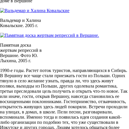
доме в Вершине
Вальдемар и Халина
Ковальские. 2005 г.
Памятная доска
жертвам репрессий в
Вершине. Фото Ю.
Лыхина, 2005 г.
1990-е годы. Растет поток туристов, направляющихся в Сибирь.
В Вершину все чаще стали приезжать гости из Польши. Одних
тянуло в село желание узнать, правда ли, что здесь живут
поляки, выходцы из Польши, других одолевала романтика,
третьи преследовали цель получить и открыть что-то новое. Так
или иначе, гости, открыв Вершину, навсегда становились ее
восхищенными поклонниками. Гостеприимство, отзывчивость,
открытость живущих здесь людей покоряли. Встречи проходили
на улицах, в домах, в школе. Пели песни, разговаривали,
вспоминали. Именно тогда и появилась идея создания какой-
либо организации по подобию тех, что уже существовали в
Иркутске и других городах. Людям хотелось общаться более