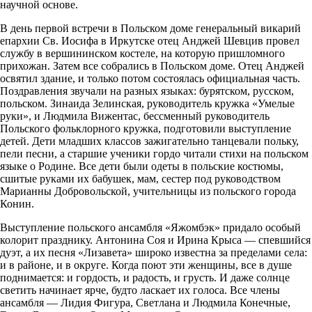
научной основе.
В день первой встречи в Польском доме генеральный викарий
епархии Св. Иосифа в Иркутске отец Анджей Шевцив провел
службу в вершининском костеле, на которую пришломного
прихожан. Затем все собрались в Польском доме. Отец Анджей
освятил здание, и только потом состоялась официальная часть.
Поздравления звучали на разных языках: бурятском, русском,
польском. Зинаида Зелинская, руководитель кружка «Умелые
руки», и Людмила Вижентас, бессменный руководитель
Польского фольклорного кружка, подготовили выступление
детей. Дети младших классов зажигательно танцевали польку,
пели песни, а старшие ученики гордо читали стихи на польском
языке о Родине. Все дети были одеты в польские костюмы,
сшитые руками их бабушек, мам, сестер под руководством
Марианны Добровольской, учительницы из польского города
Конин.
Выступление польского ансамбля «Яжомбэк» придало особый
колорит празднику. Антонина Соя и Ирина Крыса — спевшийся
дуэт, а их песня «Лизавета» широко известна за пределами села:
и в районе, и в округе. Когда поют эти женщины, все в душе
поднимается: и гордость, и радость, и грусть. И даже солнце
светить начинает ярче, будто ласкает их голоса. Все члены
ансамбля — Лидия Фигура, Светлана и Людмила Конечные,