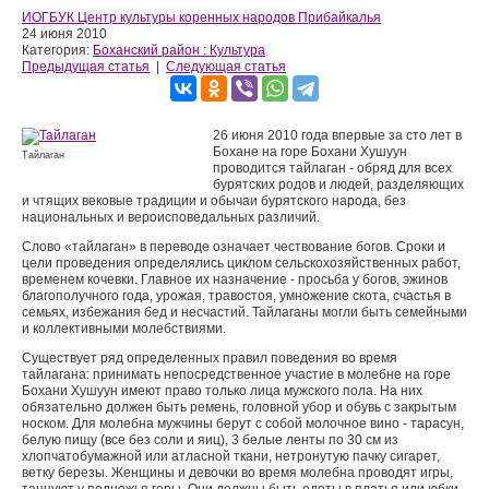
ИОГБУК Центр культуры коренных народов Прибайкалья
24 июня 2010
Категория:
Боханский район : Культура
Предыдущая статья
|
Следующая статья
26 июня 2010 года впервые за сто лет в
Бохане на горе Бохани Хушуун
Тайлаган
проводится тайлаган - обряд для всех
бурятских родов и людей, разделяющих
и чтящих вековые традиции и обычаи бурятского народа, без
национальных и вероисповедальных различий.
Слово «тайлаган» в переводе означает чествование богов. Сроки и
цели проведения определялись циклом сельскохозяйственных работ,
временем кочевки. Главное их назначение - просьба у богов, эжинов
благополучного года, урожая, травостоя, умножение скота, счастья в
семьях, избежания бед и несчастий. Тайлаганы могли быть семейными
и коллективными молебствиями.
Существует ряд определенных правил поведения во время
тайлагана: принимать непосредственное участие в молебне на горе
Бохани Хушуун имеют право только лица мужского пола. На них
обязательно должен быть ремень, головной убор и обувь с закрытым
носком. Для молебна мужчины берут с собой молочное вино - тарасун,
белую пищу (все без соли и яиц), 3 белые ленты по 30 см из
хлопчатобумажной или атласной ткани, нетронутую пачку сигарет,
ветку березы. Женщины и девочки во время молебна проводят игры,