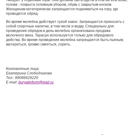
танцуют у подножья горы. Они должны быть одеты в платья или юбки,
голова - покрыта головным убором, обувь с закрытым носком.
Женщинам категорически запрещается подниматься на гору, где
проводится обряд.
Во время молебна действует сухой закон. Запрещается приносить с
собой спиртные напитки, в том числе и водку. Специально для
проведения обрядов в день молебна организована продажа
молочного вина. Тарасун используется только для обрядового
действа. Во время проведения молебна запрещается быть пьяным,
материться, громко смеяться, сорить.
Контактные лица:
Екатерина Слободчикова
Тел.: 89086629220
E-mail:
buryatinform
@
mail.ru