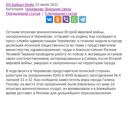
ИА Байкал Инфо
22 июля 2011
Категория:
Черемхово: Внешние связи
Предыдущая статья
|
Следующая статья
Останки японских военнопленных Второй мировой войны,
захороненных в Черемхово, отправят на родину. Как сообщают в
пресс-службе администрации Черемхово, в течение недели в городе
делегация японской общественности во главе с представителем
министерства здравоохранения, труда и благосостояния Японии
Тисимой Такаюхи проводила работу по поиску и эксгумации останков
своих соотечественников, интернированных в Сибирь после Второй
мировой войны, умерших и захороненных на территории города.
В ходе визита в Черемхово представители японской стороны
работали на захоронениях 4045 и 4049 бывшего лаготделения № 4
лагерей 31 и 32. Как сообщила заместитель мэра города Галина
Попова, на месте этих захоронений были извлечены останки 16
японских военнопленных солдат, их кремировали и в ближайшее
время доставят в Японию для дальнейшего перезахоронения.