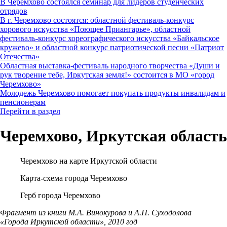
В Черемхово состоялся семинар для лидеров студенческих
отрядов
В г. Черемхово состоятся: областной фестиваль-конкурс
хорового искусства «Поющее Приангарье», областной
фестиваль-конкурс хореографического искусства «Байкальское
кружево» и областной конкурс патриотической песни «Патриот
Отечества»
Областная выставка-фестиваль народного творчества «Души и
рук творение тебе, Иркутская земля!» состоится в МО «город
Черемхово»
Молодежь Черемхово помогает покупать продукты инвалидам и
пенсионерам
Перейти в раздел
Черемхово, Иркутская область
Черемхово на карте Иркутской области
Карта-схема города Черемхово
Герб города Черемхово
Фрагмент из книги М.А. Винокурова и А.П. Суходолова
«Города Иркутской области», 2010 год