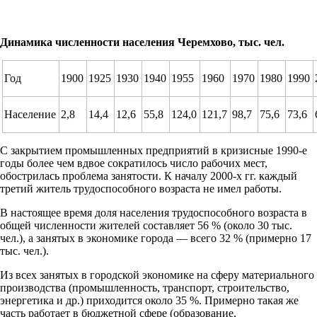
Динамика численности населения Черемхово, тыс. чел.
Год
1900
1925
1930
1940
1955
1960
1970
1980
1990
Население
2,8
14,4
12,6
55,8
124,0
121,7
98,7
75,6
73,6
С закрытием промышленных предприятий в кризисные 1990-е
годы более чем вдвое сократилось число рабочих мест,
обострилась проблема занятости. К началу 2000-х гг. каждый
третий житель трудоспособного возраста не имел работы.
В настоящее время доля населения трудоспособного возраста в
общей численности жителей составляет 56 % (около 30 тыс.
чел.), а занятых в экономике города — всего 32 % (примерно 17
тыс. чел.).
Из всех занятых в городской экономике на сферу материального
производства (промышленность, транспорт, строительство,
энергети­ка и др.) приходится около 35 %. Примерно такая же
часть работает в бюджетной сфере (образование,