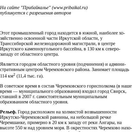
На сайте "Прибайкалье" (www.pribaikal.ru)
публикуется с разрешения авторов
Этот промышленный город находится в южной, наиболее хо­
зяйственно освоенной части Иркутской области, у
Транссибирской железнодорожной магистрали, в центре
Иркутского каменноугольного бассейна, в 130 км к северо-
западу от областного центра.
Является городом областного уровня (подчинения) и админи­
стративным центром Черемховского района. Занимает площадь
2
114 км
(11,4 тыс. га).
В советское время в состав Че­ремховского горисполкома (в наше
время — муниципального образова­ния) входил город Свирск,
ставший в 2007 г. самостоятельным муници­пальным
образованием областного уровня.
Рельеф.
Город расположен на холмистой возвышенности
Иркутско-Черемховской равнины, на неболь­шой речке
Черемшанке, примерно в 20 км к западу от реки Ангары, на
высоте 550 м над уровнем моря. В окрестностях Черемхово нахо­