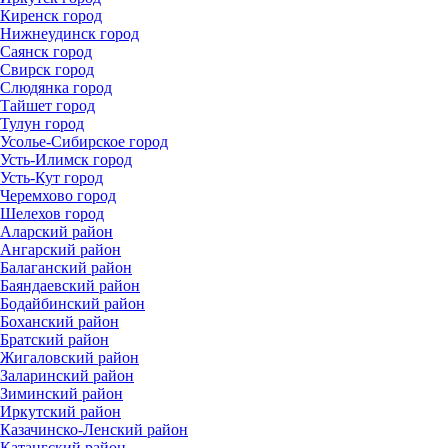
Киренск город
Нижнеудинск город
Саянск город
Свирск город
Слюдянка город
Тайшет город
Тулун город
Усолье-Сибирское город
Усть-Илимск город
Усть-Кут город
Черемхово город
Шелехов город
Аларский район
Ангарский район
Балаганский район
Баяндаевский район
Бодайбинский район
Боханский район
Братский район
Жигаловский район
Заларинский район
Зиминский район
Иркутский район
Казачинско-Ленский район
Катангский район