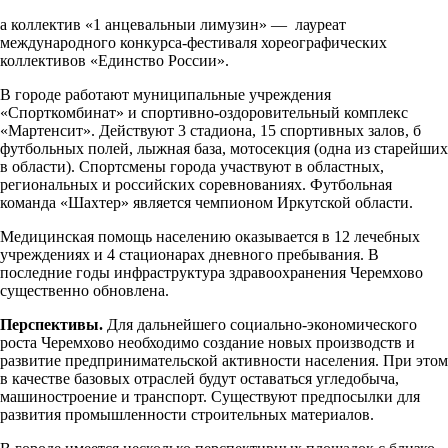
а коллектив «1 анцевальныи лимузин» — лауреат
международного конкурса-фестиваля хореографических
коллективов «Единство России».
В городе работают муниципальные учреждения
«Спорткомбинат» и спортивно-оздоровительный комплекс
«Мартенсит». Действуют 3 ста­диона, 15 спортивных залов, б
футбольных полей, лыжная база, мото­секция (одна из старейших
в области). Спортсмены города участвуют в областных,
региональных и российских соревнованиях. Футбольная
команда «Шахтер» является чемпионом Иркутской области.
Медицинская помощь населению оказывается в 12 лечебных
учреждениях и 4 стационарах дневного пребывания. В
последние годы инфраструктура здравоохранения Черемхово
существенно обновлена.
Перспективы.
Для дальнейшего социально-экономического
роста Черемхово необходимо создание новых производств и
развитие пред­принимательской активности населения. При этом
в качестве базовых отраслей будут оставаться угледобыча,
машиностроение и транспорт. Существуют предпосылки для
развития промышленности строительных материалов.