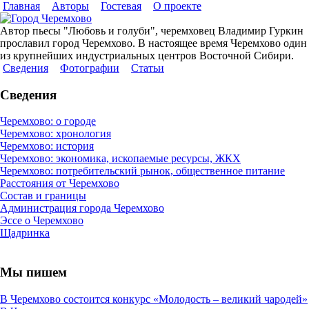
Главная
Авторы
Гостевая
О проекте
Автор пьесы "Любовь и голуби", черемховец Владимир Гуркин
прославил город Черемхово. В настоящее время Черемхово один
из крупнейших индустриальных центров Восточной Сибири.
Сведения
Фотографии
Статьи
Сведения
Черемхово: о городе
Черемхово: хронология
Черемхово: история
Черемхово: экономика, ископаемые ресурсы, ЖКХ
Черемхово: потребительский рынок, общественное питание
Расстояния от Черемхово
Состав и границы
Администрация города Черемхово
Эссе о Черемхово
Щадринка
Мы пишем
В Черемхово состоится конкурс «Молодость – великий чародей»