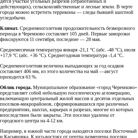
дятся участки угольных разрезов (отработанных и
действующих), сельскохозяйственные и лесные зем­ли. В черте
города можно встретить терриконы — следы бывшей шахтной
угледобычи.
Климат.
Среднемноголетняя продолжительность безморозного
периода в Черемхово составляет 105 дней. Первые заморозки
фик­сируются 11 сентября, последние — 28 мая.
Среднемесячная температура января -21,1 °С (абс. -48 °С), июля
+17,9 °С (абс. +36 °С). Среднегодо­вая температура -1,4 °С.
Среднемноголетняя величина выпадающих за год осадков
состав­ляет 406 мм, из этого количества на май —август
приходится 63 %.
Облик города.
Муниципальное образование «город Черемхово»
представляет собой небольшую поселенческую агломерацию,
вклю­чающую центральный жилой массив и десяток отдельных
поселков-микрорайонов, сформировавшихся при различных
предприятиях, шахтах, карьерах и разрезах, многие из которых
впоследствии были закрыты. Эти поселки удалены от
городского центра на 4-12 км.
Например, в южной части города находятся поселки Восточный
и Касьяновка. К юго-востоку от центра размещены поселки