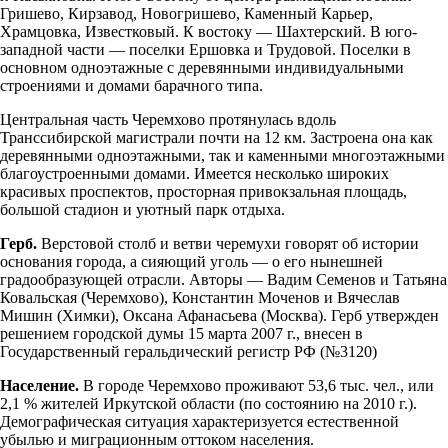
Гришево, Кирзавод, Новогришево, Каменный Карьер,
Храмцовка, Известковый. К востоку — Шахтерский. В юго-
западной части — поселки Ершовка и Трудовой. Поселки в
основном одноэтажные с деревянными инди­видуальными
строениями и домами барачного типа.
Центральная часть Черемхово протянулась вдоль
Транссибирской магистрали почти на 12 км. Застроена она как
деревянными одноэтаж­ными, так и каменными многоэтажными
благоустроенными домами. Имеется несколько широких
красивых проспектов, просторная при­вокзальная площадь,
большой стадион и уютный парк отдыха.
Герб.
Верстовой столб и ветви черемухи говорят об истории
основания города, а сияющий уголь — о его нынешней
градообразующей отрасли. Авто­ры — Вадим Семенов и Татьяна
Ковальская (Черемхово), Констан­тин Моченов и Вячеслав
Мишин (Химки), Оксана Афанасьева (Мо­сква). Герб утвержден
решением городской думы 15 марта 2007 г., внесен в
Государственный гераль­дический регистр РФ (№3120)
Население.
В городе Черемхово проживают 53,6 тыс. чел., или
2,1 % жителей Иркутской области (по состоянию на 2010 г.).
Демогра­фическая ситуация характеризуется естественной
убылью и миграци­онным оттоком населения.