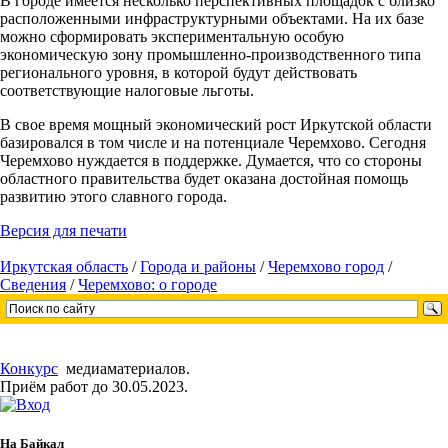
В городе имеется несколько перспективных площадок с близко
расположенными инфраструктурными объектами. На их базе
мож­но сформировать экспериментальную особую
экономическую зону промышленно-производственного типа
регионального уровня, в которой будут действовать
соответствующие налоговые льготы.
В свое время мощный экономический рост Иркутской области
базировался в том числе и на потенциале Черемхово. Сегодня
Черем­хово нуждается в поддержке. Думается, что со стороны
областного правительства будет оказана достойная помощь
развитию этого слав­ного города.
Версия для печати
Иркутская область
/
Города и районы
/
Черемхово город
/
Сведения
/
Черемхово: о городе
Конкурс
медиаматериалов.
Приём работ до 30.05.2023.
На Байкал