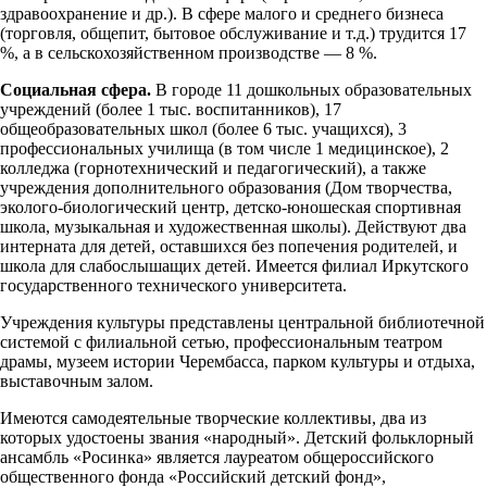
здравоохранение и др.). В сфере малого и среднего бизнеса
(торговля, общепит, бытовое обслуживание и т.д.) трудится 17
%, а в сельскохозяйственном производстве — 8 %.
Социальная сфера.
В городе 11 дошкольных образовательных
учреждений (более 1 тыс. воспитанников), 17
общеобразовательных школ (более 6 тыс. учащихся), 3
профессиональных училища (в том числе 1 медицинское), 2
колледжа (горнотехнический и педагогиче­ский), а также
учреждения дополнительного образования (Дом твор­чества,
эколого-биологический центр, детско-юношеская спортивная
школа, музыкальная и художественная школы). Действуют два
ин­терната для детей, оставшихся без попечения родителей, и
школа для слабослышащих детей. Имеется филиал Иркутского
государственного технического университета.
Учреждения культуры представлены центральной би­блиотечной
системой с филиаль­ной сетью, профессиональным театром
драмы, музеем истории Черембасса, парком культуры и отдыха,
выставочным залом.
Имеются самодеятельные творческие коллективы, два из
которых удостоены звания «народный». Детский фоль­клорный
ансамбль «Росинка» является лауреатом общерос­сийского
общественного фонда «Российский детский фонд»,