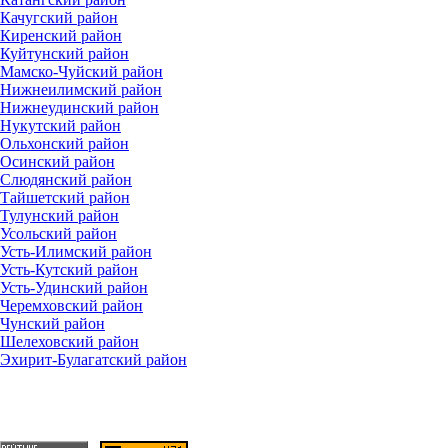
Качугский район
Киренский район
Куйтунский район
Мамско-Чуйский район
Нижнеилимский район
Нижнеудинский район
Нукутский район
Ольхонский район
Осинский район
Слюдянский район
Тайшетский район
Тулунский район
Усольский район
Усть-Илимский район
Усть-Кутский район
Усть-Удинский район
Черемховский район
Чунский район
Шелеховский район
Эхирит-Булагатский район