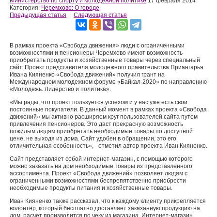
Министерство по спорту и молодёжной политике
17 февраля 2014
Категория:
Черемхово: О городе
Предыдущая статья
|
Следующая статья
В рамках проекта «Свобода движения» люди с ограниченными
возможностями и пенсионеры Черемхово имеют возможность
приобретать продукты и хозяйственные товары через специальный
сайт. Проект представителя молодежного правительства Приангарья
Ивана Кияненко «Свобода движений» получил грант на
Международном молодежном форуме «Байкал-2020» по направлению
«Молодежь. Лидерство и политика».
«Мы рады, что проект пользуется успехом и у нас уже есть свои
постоянные покупатели. В данный момент в рамках проекта «Свобода
движений» мы активно расширяем круг пользователей сайта путем
привлечения пенсионеров. Это даст прекрасную возможность
пожилым людям приобретать необходимые товары по доступной
цене, не выходя из дома. Сайт удобен в обращении, это его
отличительная особенность», - отметил автор проекта Иван Кияненко.
Сайт представляет собой интернет-магазин, с помощью которого
можно заказать на дом необходимые товары из представленного
ассортимента. Проект «Свобода движений» позволяет людям с
ограниченными возможностями беспрепятственно приобрести
необходимые продукты питания и хозяйственные товары.
Иван Кияненко также рассказал, что к каждому клиенту прикрепляется
волонтёр, который бесплатно доставляет заказанную продукцию на
дом, расчет производится по чеку из магазина. Интернет-магазин