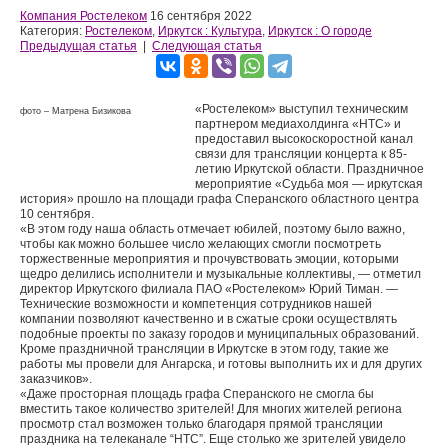
Компания Ростелеком
16 сентября 2022
Категория:
Ростелеком
,
Иркутск : Культура
,
Иркутск : О городе
Предыдущая статья
|
Следующая статья
«Ростелеком» выступил техническим
фото – Матрена Бизикова
партнером медиахолдинга «НТС» и
предоставил высокоскоростной канал
связи для трансляции концерта к 85-
летию Иркутской области. Праздничное
мероприятие «Судьба моя — иркутская
история» прошло на площади графа Сперанского областного центра
10 сентября.
«В этом году наша область отмечает юбилей, поэтому было важно,
чтобы как можно большее число желающих смогли посмотреть
торжественные мероприятия и прочувствовать эмоции, которыми
щедро делились исполнители и музыкальные коллективы, — отметил
директор Иркутского филиала ПАО «Ростелеком» Юрий Тиман. —
Технические возможности и компетенция сотрудников нашей
компании позволяют качественно и в сжатые сроки осуществлять
подобные проекты по заказу городов и муниципальных образований.
Кроме праздничной трансляции в Иркутске в этом году, такие же
работы мы провели для Ангарска, и готовы выполнить их и для других
заказчиков».
«Даже просторная площадь графа Сперанского не смогла бы
вместить такое количество зрителей! Для многих жителей региона
просмотр стал возможен только благодаря прямой трансляции
праздника на телеканале “НТС”. Еще столько же зрителей увидело