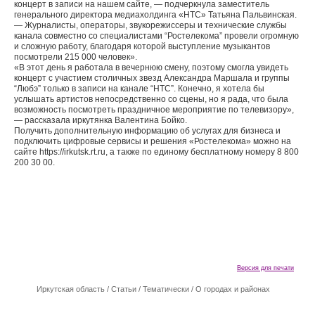
концерт в записи на нашем сайте, — подчеркнула заместитель
генерального директора медиахолдинга «НТС» Татьяна Пальвинская.
— Журналисты, операторы, звукорежиссеры и технические службы
канала совместно со специалистами “Ростелекома” провели огромную
и сложную работу, благодаря которой выступление музыкантов
посмотрели 215 000 человек».
«В этот день я работала в вечернюю смену, поэтому смогла увидеть
концерт с участием столичных звезд Александра Маршала и группы
“Любэ” только в записи на канале “НТС”. Конечно, я хотела бы
услышать артистов непосредственно со сцены, но я рада, что была
возможность посмотреть праздничное мероприятие по телевизору»,
— рассказала иркутянка Валентина Бойко.
Получить дополнительную информацию об услугах для бизнеса и
подключить цифровые сервисы и решения «Ростелекома» можно на
сайте https://irkutsk.rt.ru, а также по единому бесплатному номеру 8 800
200 30 00.
Версия для печати
Иркутская область
/
Cтатьи
/
Тематически
/
О городах и районах