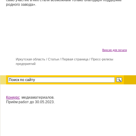
само участие в них стали возможным только благодаря поддержке
родного завода».
Версия для печати
Иркутская область
/
Cтатьи
/
Первая страница
/
Пресс-релизы
предприятий
Конкурс
медиаматериалов.
Приём работ до 30.05.2023.