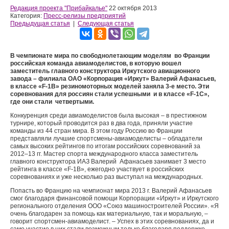
Редакция проекта "Прибайкалье"
22 октября 2013
Категория:
Пресс-релизы предприятий
Предыдущая статья
|
Следующая статья
В чемпионате мира по свободнолетающим моделям во Франции
российская команда авиамоделистов, в которую вошел
заместитель главного конструктора Иркутского авиационного
завода – филиала ОАО «Корпорация «Иркут» Валерий Афанасьев,
в классе «
F
-1
B
» резиномоторных моделей заняла 3-е место. Эти
соревнования для россиян стали успешными и в классе «F-1C»,
где они стали четвертыми.
Конкуренция среди авиамоделистов была высокая – в престижном
турнире, который проводится раз в два года, приняли участие
команды из 44 стран мира. В этом году Россию во Франции
представляли лучшие спортсмены-авиамоделисты – обладатели
самых высоких рейтингов по итогам российских соревнований за
2012–13 гг. Мастер спорта международного класса заместитель
главного конструктора ИАЗ Валерий Афанасьев занимает 3 место
рейтинга в классе «F-1B», ежегодно участвует в российских
соревнованиях и уже несколько раз выступал на международных.
Попасть во Францию на чемпионат мира 2013 г. Валерий Афанасьев
смог благодаря финансовой помощи Корпорации «Иркут» и Иркутского
регионального отделения ООО «Союз машиностроителей России». «Я
очень благодарен за помощь как материальную, так и моральную, –
говорит спортсмен-авиамоделист. – Успех в этих соревнованиях, да и