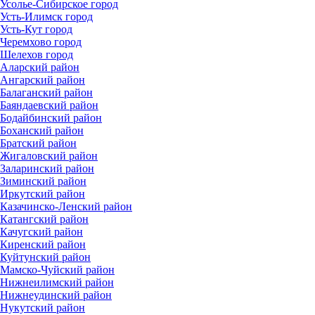
Усолье-Сибирское город
Усть-Илимск город
Усть-Кут город
Черемхово город
Шелехов город
Аларский район
Ангарский район
Балаганский район
Баяндаевский район
Бодайбинский район
Боханский район
Братский район
Жигаловский район
Заларинский район
Зиминский район
Иркутский район
Казачинско-Ленский район
Катангский район
Качугский район
Киренский район
Куйтунский район
Мамско-Чуйский район
Нижнеилимский район
Нижнеудинский район
Нукутский район