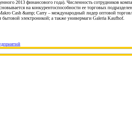
ащенного 2013 финансового года). Численность сотрудников компа
основывается на конкурентоспособности ее торговых подраздел
/Makro Cash &amp; Carry – международный лидер оптовой торгов
 бытовой электроникой; а также универмаги Galeria Kaufhof.
едприятий