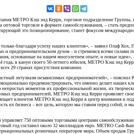
ания МЕТРО Кэш энд Керри, торговое подразделение Группы, п
оптовой торговле в формате самообслуживания, – стать предп
рующий это позиционирование, станет фокусом международной
а только благодаря успеху наших клиентов», – заявил Олаф Ко
 и предпринимательским духом – и стремимся всеми силами по
ния, основанные на нашем многолетнем опыте, и новые идеи», –
 года, в канун своего 50-летнего юбилея, МЕТРО Кэш энд Кер
всех 29 странах присутствия компании.
астный энтузиазм независимых предпринимателей», – пояснил Р
оционально продемонстрировать, что именно делает наших клие
о непростых моментов их профессиональной жизни, их творческ
симых предпринимателей, МЕТРО Кэш энд Керри проявляет свое 
ещает клиентов МЕТРО Кэш энд Керри в центр внимания и подч
ть их бизнеса – вот цель, которую мы ставим перед собой, и м
и управляет 750 оптовыми торговыми центрами самообслуживани
ансовый год составил около 32 миллиардов евро. METRO Cash &
национальных розничных операторов мира. Объем продаж Груп