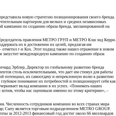
редставила новую стратегию позиционирования своего бренда.
очтительным партнером для мелких и средних независимых
 кампании по созданию образа бренда, запланированной на
х, Председатель правления МЕТРО ГРУП и МЕТРО Кэш энд Керри.
ддержать их в достижении их целей, предлагая им
 отметил г-н Кох. Этот подход также нашел отражение в новом
ри запустит международную кампанию по созданию образа
ичард Эрблер, Директор по глобальному развитию бренда
нтов столь исключительными, что дает им стимул для работы
ий потенциал, их самоотдачу и непреклонную волю к развитию
глубокое понимание их потребностей и позиционирует себя как
еркивает вклад компании в их успех. «Понимать наших
ы хотим, чтобы нас оценивали именно по этому критерию», –
я. Численность сотрудников компании во всех странах мира
amp; Carry является торговым подразделением METRO GROUP.
пы за 2012-2013 финансовый год достиг около 66 миллиардов