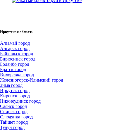
Иркутская область
Алзамай город
Ангарск город
Байкальск город
Бирюсинск город
Бодайбо город
Братск город
Вихоревка город
Железногорск-Илимский город
Зима город
Иркутск город
Киренск город
Нижнеудинск город
Саянск город
Свирск город
Слюдянка город
Тайшет город
Тулун город