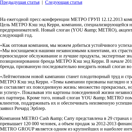
Предыдущая статья
|
Следующая статья
На ежегодной пресс-конференции МЕТРО ГРУП 12.12.2013 комп
Цель МЕТРО Кэш энд Керри, компании, специализирующейся на 
предпринимателей. Новый слоган (YOU &amp; METRO), акценти
следующий год.
«Как оптовая компания, мы можем добиться устойчивого успех
«Мы восхищаемся нашими независимыми клиентами, их страстью
превосходное обслуживание и лучшие продукты, экспертные зна
позиционировании бренда МЕТРО Кэш энд Керри. В начале 2014
бренда, призванную последовательно внедрить новый слоган во 
«Лейтмотивом новой кампании станет плодотворный труд и стр
МЕТРО Кэш энд Керри. «Темы кампании призваны наглядно и эм
и составляет их повседневную жизнь: множество прекрасных, н
и успеху». Показывая эти картины повседневной жизни незави
их партнера. Кроме того, новый слоган YOU &amp; METRO пом
клиентов, поддерживать их и обеспечивать неизменную успешнос
заявил Ричард Эрблер.
Компания METRO Cash &amp; Carry представлена в 29 странах 
превышает 120 000 человек, а объем продаж за 2012-2013 фин
METRO GROUP является одним из крупнейших и наиболее интер