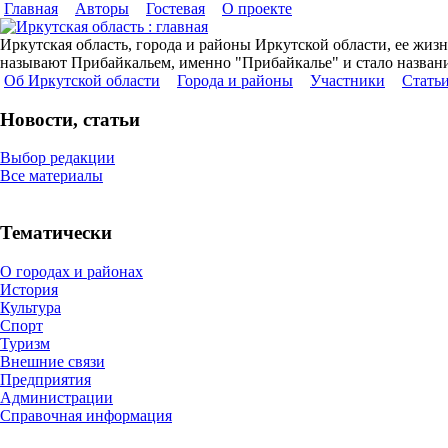
Главная
Авторы
Гостевая
О проекте
Иркутская область, города и районы Иркутской области, ее жизн
называют Прибайкальем, именно "Прибайкалье" и стало название
Об Иркутской области
Города и районы
Участники
Cтать
Новости, статьи
Выбор редакции
Все материалы
Тематически
О городах и районах
История
Культура
Спорт
Туризм
Внешние связи
Предприятия
Администрации
Справочная информация