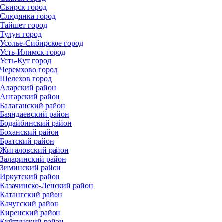
Свирск город
Слюдянка город
Тайшет город
Тулун город
Усолье-Сибирское город
Усть-Илимск город
Усть-Кут город
Черемхово город
Шелехов город
Аларский район
Ангарский район
Балаганский район
Баяндаевский район
Бодайбинский район
Боханский район
Братский район
Жигаловский район
Заларинский район
Зиминский район
Иркутский район
Казачинско-Ленский район
Катангский район
Качугский район
Киренский район
Куйтунский район