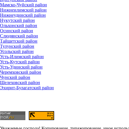
Мамско-Чуйский район
Нижнеилимский район
Нижнеудинский район
Нукутский район
Ольхонский район
Осинский район
Слюдянский район
Тайшетский район
Тулунский район
Усольский район
Усть-Илимский район
Усть-Кутский район
Усть-Удинский район
Черемховский район
Чунский район
Шелеховский район
Эхирит-Булагатский район
Уважаемые господа! Копирование, тиражирование, иное использо