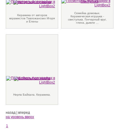
Семейка домовых.
Керамика от авторов
Керамическая игрушка -
керамистов Тавложанских Игоря
свистулька. Гончарный круг,
и Елены
глина, дымле ...
Нерпа Байкала. Керамика.
назад
|
вперед
на уровень вверх
1