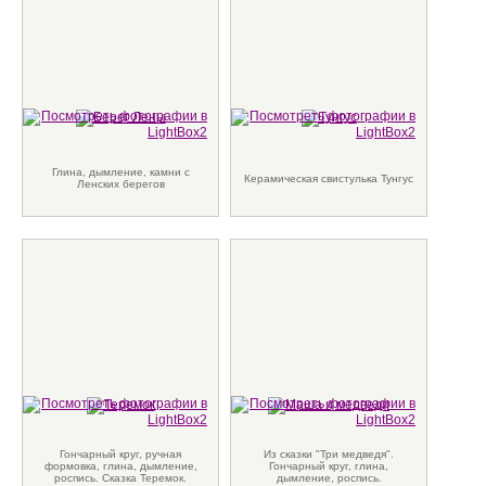
Глина, дымление, камни с
Керамическая свистулька Тунгус
Ленских берегов
Гончарный круг, ручная
Из сказки "Три медведя".
формовка, глина, дымление,
Гончарный круг, глина,
роспись. Сказка Теремок.
дымление, роспись.