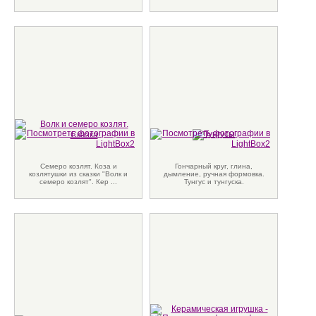
Семеро козлят. Коза и
Гончарный круг, глина,
козлятушки из сказки "Волк и
дымление, ручная формовка.
семеро козлят". Кер ...
Тунгус и тунгуска.