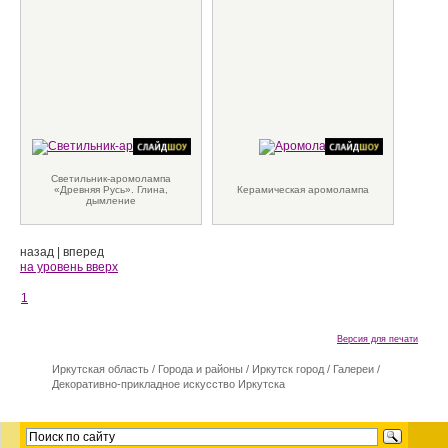
Светильник-аромолампа
«Древняя Русь». Глина,
Керамическая аромолампа
дымление
назад
|
вперед
на уровень вверх
1
Версия для печати
Иркутская область
/
Города и районы
/
Иркутск город
/
Галереи
/
Декоративно-прикладное искусство Иркутска