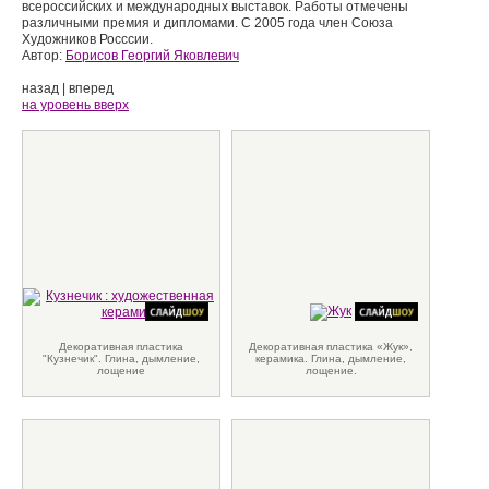
всероссийских и международных выставок. Работы отмечены
различными премия и дипломами. С 2005 года член
Союза
Художников Росссии.
Автор:
Борисов Георгий Яковлевич
назад
|
вперед
на уровень вверх
Декоративная пластика
Декоративная пластика «Жук»,
"Кузнечик". Глина, дымление,
керамика. Глина, дымление,
лощение
лощение.