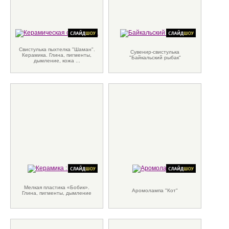
Свистулька пыхтелка "Шаман".
Сувенир-свистулька
Керамика. Глина, пигменты,
"Байкальский рыбак"
дымление, кожа ...
Мелкая пластика «Бобик».
Аромолампа "Кот"
Глина, пигменты, дымление