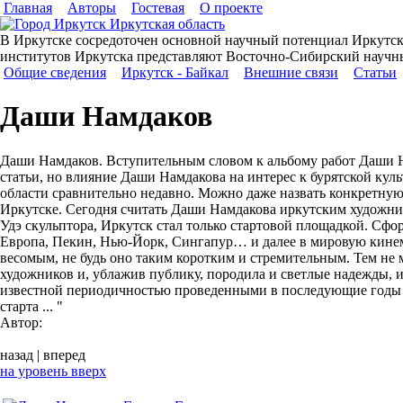
Главная
Авторы
Гостевая
О проекте
В Иркутске сосредоточен основной научный потенциал Иркутско
институтов Иркутска представляют Восточно-Сибирский науч
Общие сведения
Иркутск - Байкал
Внешние связи
Статьи
Даши Намдаков
Даши Намдаков. Вступительным словом к альбому работ Даши На
статьи, но влияние Даши Намдакова на интерес к бурятской куль
области сравнительно недавно. Можно даже назвать конкретную 
Иркутске. Сегодня считать Даши Намдакова иркутским художник
Удэ скульптора, Иркутск стал только стартовой площадкой. Сф
Европа, Пекин, Нью-Йорк, Сингапур… и далее в мировую кинема
весомым, не будь оно таким коротким и стремительным. Тем не 
художников и, ублажив публику, породила и светлые надежды, 
известной периодичностью проведенными в последующие годы и
старта ... "
Автор:
назад
|
вперед
на уровень вверх