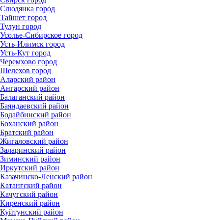
Слюдянка город
Тайшет город
Тулун город
Усолье-Сибирское город
Усть-Илимск город
Усть-Кут город
Черемхово город
Шелехов город
Аларский район
Ангарский район
Балаганский район
Баяндаевский район
Бодайбинский район
Боханский район
Братский район
Жигаловский район
Заларинский район
Зиминский район
Иркутский район
Казачинско-Ленский район
Катангский район
Качугский район
Киренский район
Куйтунский район