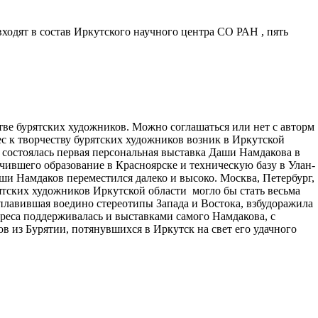
ходят в состав Иркутского научного центра СО РАН , пять
ве бурятских художников. Можно соглашаться или нет с авторм
рес к творчеству бурятских художников возник в Иркутской
а состоялась первая персональная выставка Даши Намдакова в
ившего образование в Красноярске и техническую базу в Улан-
ши Намдаков переместился далеко и высоко. Москва, Петербург,
тских художников Иркутской области могло бы стать весьма
сплавившая воедино стереотипы Запада и Востока, взбудоражила
реса поддерживалась и выставками самого Намдакова, с
 из Бурятии, потянувшихся в Иркутск на свет его удачного