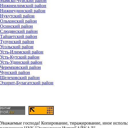
Мамско-Чуйский район
Нижнеилимский район
Нижнеудинский район
Нукутский район
Ольхонский район
Осинский район
Слюдянский район
Тайшетский район
Тулунский район
Усольский район
Усть-Илимский район
Усть-Кутский район
Усть-Удинский район
Черемховский район
Чунский район
Шелеховский район
Эхирит-Булагатский район
Уважаемые господа! Копирование, тиражирование, иное использо