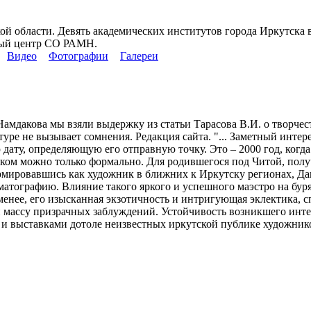
й области. Девять академических институтов города Иркутска в
ный центр СО РАМН.
Видео
Фотографии
Галереи
мдакова мы взяли выдержку из статьи Тарасова В.И. о творчест
туре не вызывает сомнения. Редакция сайта. "... Заметный инте
дату, определяющую его отправную точку. Это – 2000 год, когд
ом можно только формально. Для родившегося под Читой, получ
ормировавшись как художник в ближних к Иркутску регионах, Да
тографию. Влияние такого яркого и успешного маэстро на буря
менее, его изысканная экзотичность и интригующая эклектика, 
и массу призрачных заблуждений. Устойчивость возникшего инте
 выставками дотоле неизвестных иркутской публике художников