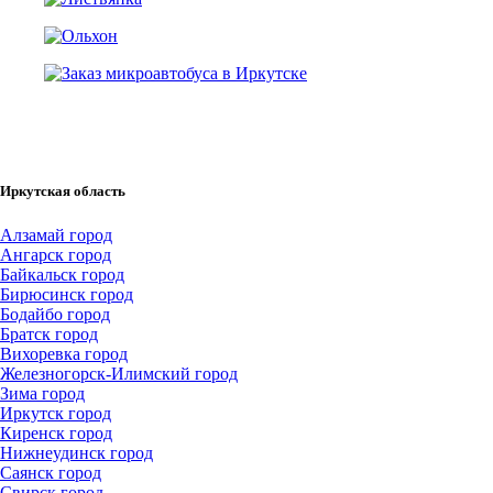
Иркутская область
Алзамай город
Ангарск город
Байкальск город
Бирюсинск город
Бодайбо город
Братск город
Вихоревка город
Железногорск-Илимский город
Зима город
Иркутск город
Киренск город
Нижнеудинск город
Саянск город
Свирск город