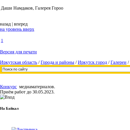
Даши Намдаков, Галерея Гороо
назад
|
вперед
на уровень вверх
1
Версия для печати
Иркутская область
/
Города и районы
/
Иркутск город
/
Галереи
/
Конкурс
медиаматериалов.
Приём работ до 30.05.2023.
На Байкал