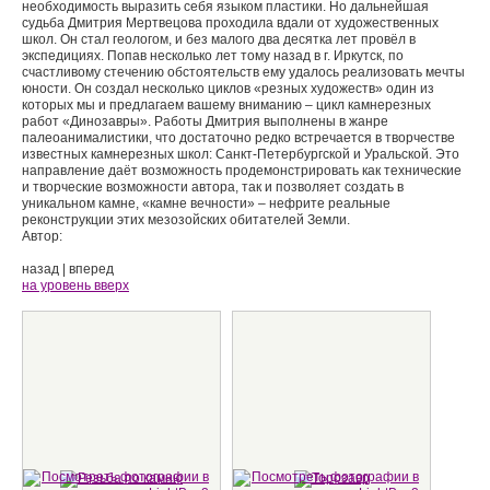
необходимость выразить себя языком пластики. Но дальнейшая
судьба Дмитрия Мертвецова проходила вдали от художественных
школ. Он стал геологом, и без малого два десятка лет провёл в
экспедициях. Попав несколько лет тому назад в г. Иркутск, по
счастливому стечению обстоятельств ему удалось реализовать мечты
юности. Он создал несколько циклов «резных художеств» один из
которых мы и предлагаем вашему вниманию – цикл камнерезных
работ «Динозавры». Работы Дмитрия выполнены в жанре
палеоанималистики, что достаточно редко встречается в творчестве
известных камнерезных школ: Санкт-Петербургской и Уральской. Это
направление даёт возможность продемонстрировать как технические
и творческие возможности автора, так и позволяет создать в
уникальном камне, «камне вечности» – нефрите реальные
реконструкции этих мезозойских обитателей Земли.
Автор:
назад
|
вперед
на уровень вверх