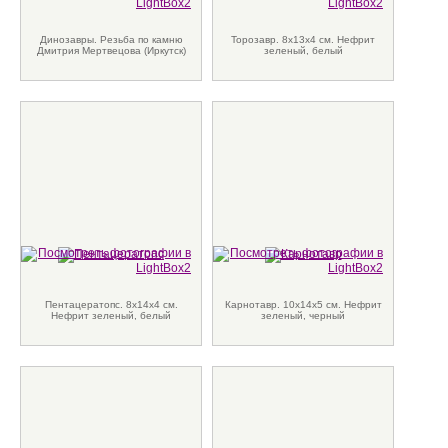
Динозавры. Резьба по камню
Торозавр. 8х13х4 см. Нефрит
Дмитрия Мертвецова (Иркутск)
зеленый, белый
Пентацератопс. 8х14х4 см.
Карнотавр. 10х14х5 см. Нефрит
Нефрит зеленый, белый
зеленый, черный