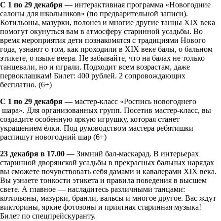
С 1 по 29 декабря
— интерактивная программа «Новогодние
салоны для школьников» (по предварительной записи).
Котильоны, мазурки, полонез и многие другие танцы XIX века
помогут окунуться вам в атмосферу старинной усадьбы. Во
время мероприятия дети познакомятся с традициями Нового
года, узнают о том, как проходили в XIX веке балы, о бальном
этикете, о языке веера. Не забывайте, что на балах не только
танцевали, но и играли. Подходит всем возрастам, даже
первоклашкам! Билет: 400 рублей. 2 сопровождающих
бесплатно. (6+)
С 1 по 29 декабря
— мастер-класс «Роспись новогоднего
шара». Для организованных групп. Посетив мастер-класс, вы
создадите особенную яркую игрушку, которая станет
украшением ёлки. Под руководством мастера ребятишки
распишут новогодний шар (6+)
23 декабря в 17.00
— Зимний бал-маскарад. В интерьерах
старинной дворянской усадьбы в прекрасных бальных нарядах
вы сможете почувствовать себя дамами и кавалерами XIX века.
Вы узнаете тонкости этикета и правила поведения в высшем
свете. А главное — насладитесь различными танцами:
котильоны, мазурки, бранли, вальсы и многое другое. Вас ждут
викторины, яркие фотозоны и приятная старинная музыка!
Билет по спецпрейскуранту.