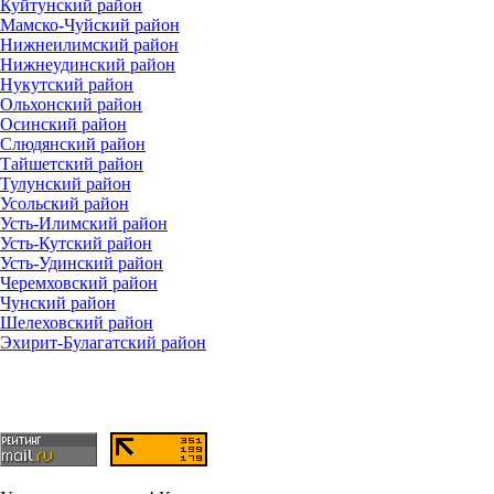
Куйтунский район
Мамско-Чуйский район
Нижнеилимский район
Нижнеудинский район
Нукутский район
Ольхонский район
Осинский район
Слюдянский район
Тайшетский район
Тулунский район
Усольский район
Усть-Илимский район
Усть-Кутский район
Усть-Удинский район
Черемховский район
Чунский район
Шелеховский район
Эхирит-Булагатский район