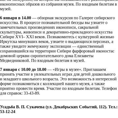
иконописных образов из собрания музея. По входным билетам в
музей.
6 января в 14.00
— обзорная экскурсия по Галерее сибирского
искусства. В процессе познавательной беседы вы узнаете о
замечательных произведениях иконописи, сакральной
скульптуры, живописи и декоративно-прикладного искусства
Сибири XVI– XXI веков. Познакомитесь с культурной жизнью
Иркутска минувших веков, узнаете о выдающихся персонах, а
также увидите жемчужину экспозиции — единственный
сохранившийся на территории Сибири фарфоровый иконостас
домовой церкви сиропитательного дома Елизаветы
Медведниковой. По входным билетам в музей.
7 января с 10.00 до 18.00
— «Игры в музее». Приглашаем
принять участие в увлекательных играх для детей дошкольного
и младшего школьного возраста. Это возможность в интересной
форме познакомиться с коллекцией нашего музея, а также
приятно провести время. Участие по входным билетам. Телефон
для справок: 33-43-89.
Усадьба В. П. Сукачева (ул. Декабрьских Событий, 112). Тел.:
53-12-24