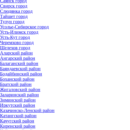
Саянск город
Свирск город
Слюдянка город
Тайшет город
Тулун город
Усолье-Сибирское город
Усть-Илимск город
Усть-Кут город
Черемхово город
Шелехов город
Аларский район
Ангарский район
Балаганский район
Баяндаевский район
Бодайбинский район
Боханский район
Братский район
Жигаловский район
Заларинский район
Зиминский район
Иркутский район
Казачинско-Ленский район
Катангский район
Качугский район
Киренский район