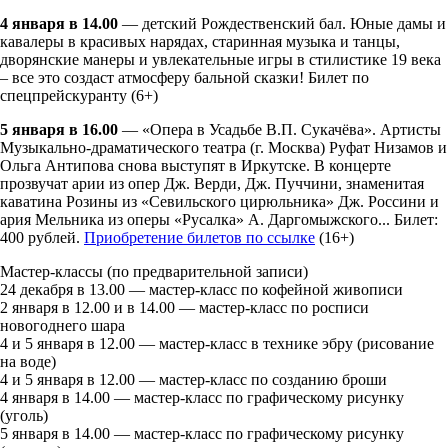
4 января в 14.00
— детский Рождественский бал. Юные дамы и
кавалеры в красивых нарядах, старинная музыка и танцы,
дворянские манеры и увлекательные игры в стилистике 19 века
– все это создаст атмосферу бальной сказки! Билет по
спецпрейскуранту (6+)
5 января в 16.00
— «Опера в Усадьбе В.П. Сукачёва». Артисты
Музыкально-драматического театра (г. Москва) Руфат Низамов и
Ольга Антипова снова выступят в Иркутске. В концерте
прозвучат арии из опер Дж. Верди, Дж. Пуччини, знаменитая
каватина Розины из «Севильского цирюльника» Дж. Россини и
ария Мельника из оперы «Русалка» А. Даргомыжского... Билет:
400 рублей.
Приобретение билетов по ссылке
(16+)
Мастер-классы (по предварительной записи)
24 декабря в 13.00 — мастер-класс по кофейной живописи
2 января в 12.00 и в 14.00 — мастер-класс по росписи
новогоднего шара
4 и 5 января в 12.00 — мастер-класс в технике эбру (рисование
на воде)
4 и 5 января в 12.00 — мастер-класс по созданию броши
4 января в 14.00 — мастер-класс по графическому рисунку
(уголь)
5 января в 14.00 — мастер-класс по графическому рисунку