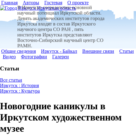
Главная
Авторы
Гостевая
О проекте
В Иркутске сосредоточен основной
научный потенциал Иркутской области.
Девять академических институтов города
Иркутска входят в состав Иркутского
научного центра СО РАН , пять
институтов Иркутска представляют
Восточно-Сибирский научный центр СО
РАМН.
Общие сведения
Иркутск - Байкал
Внешние связи
Статьи
Видео
Фотографии
Галереи
Статьи
Все статьи
Иркутск : История
Иркутск : Культура
Новогодние каникулы в
Иркутском художественном
музее