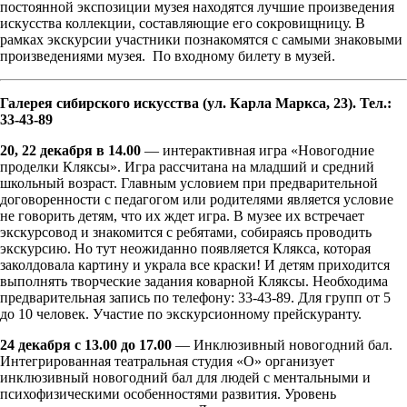
постоянной экспозиции музея находятся лучшие произведения
искусства коллекции, составляющие его сокровищницу. В
рамках экскурсии участники познакомятся с самыми знаковыми
произведениями музея. По входному билету в музей.
Галерея сибирского искусства (ул. Карла Маркса, 23). Тел.:
33-43-89
20, 22 декабря в 14.00
— интерактивная игра «Новогодние
проделки Кляксы». Игра рассчитана на младший и средний
школьный возраст. Главным условием при предварительной
договоренности с педагогом или родителями является условие
не говорить детям, что их ждет игра. В музее их встречает
экскурсовод и знакомится с ребятами, собираясь проводить
экскурсию. Но тут неожиданно появляется Клякса, которая
заколдовала картину и украла все краски! И детям приходится
выполнять творческие задания коварной Кляксы. Необходима
предварительная запись по телефону: 33-43-89. Для групп от 5
до 10 человек. Участие по экскурсионному прейскуранту.
24 декабря с 13.00 до 17.00
— Инклюзивный новогодний бал.
Интегрированная театральная студия «О» организует
инклюзивный новогодний бал для людей с ментальными и
психофизическими особенностями развития. Уровень