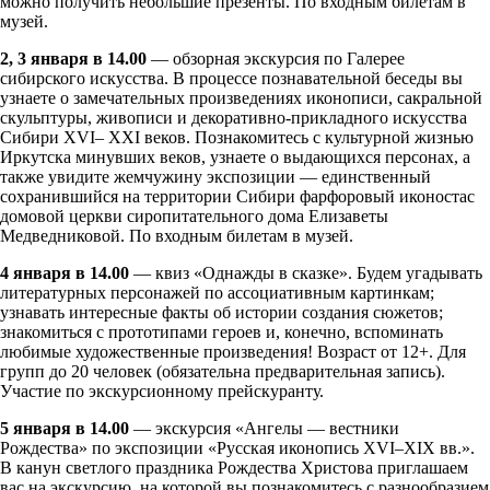
можно получить небольшие презенты. По входным билетам в
музей.
2, 3 января в 14.00
— обзорная экскурсия по Галерее
сибирского искусства. В процессе познавательной беседы вы
узнаете о замечательных произведениях иконописи, сакральной
скульптуры, живописи и декоративно-прикладного искусства
Сибири XVI– XXI веков. Познакомитесь с культурной жизнью
Иркутска минувших веков, узнаете о выдающихся персонах, а
также увидите жемчужину экспозиции — единственный
сохранившийся на территории Сибири фарфоровый иконостас
домовой церкви сиропитательного дома Елизаветы
Медведниковой. По входным билетам в музей.
4 января в 14.00
— квиз «Однажды в сказке». Будем угадывать
литературных персонажей по ассоциативным картинкам;
узнавать интересные факты об истории создания сюжетов;
знакомиться с прототипами героев и, конечно, вспоминать
любимые художественные произведения! Возраст от 12+. Для
групп до 20 человек (обязательна предварительная запись).
Участие по экскурсионному прейскуранту.
5 января в 14.00
— экскурсия «Ангелы — вестники
Рождества» по экспозиции «Русская иконопись XVI–XIX вв.».
В канун светлого праздника Рождества Христова приглашаем
вас на экскурсию, на которой вы познакомитесь с разнообразием