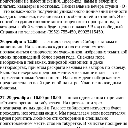
подготовки не имеет значения. Дресс-код: дамы в вечерних
платьях, кавалеры в костюмах. Танцевальные вечера студии «О»
– это возможность получения уникального понимания ценности
каждого человека, независимо от особенностей и отличий. Это
способ создания инклюзивного творческого пространства, в
котором любой человек будет ценен и важен! Вход свободный.
Справки по телефонам: (3952) 755-450, 89025115450.
26 декабря в 14.00
— лекция-экскурсия «Сибирская зима в
живописи». На лекции-экскурсии посетители смогут
познакомиться с творчеством художников, избравших тематикой
своих произведений белое время года. Снежная пора
изображена в пейзажах, жанровой живописи и даже
натюрмортах, при этом раскрыта каждым из авторов по-своему.
Было бы неверным предположение, что зимние виды — это
торжество только белого цвета. На самом деле сибирская зима
представлена во всей цветовой палитре. Участие по входным
билетам.
27–29 декабря с 10.00 до 18.00
— новогодняя акция с призами
«Стихотворение на табуретке». На протяжении трех
предпраздничных дней в Галерее сибирского искусства будет
проходить новогодняя акция. Мы предлагаем всем посетителям
музея прочитать любимое стихотворение в специально
подготовленном месте, стоя на табуретке. В качестве поощрения